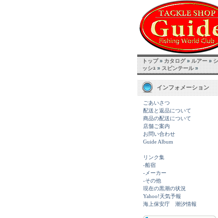
トップ
»
カタログ
»
ルアー
»
ッシｭ
»
スピンテール
»
インフォメーション
ごあいさつ
配送と返品について
商品の配送について
店舗ご案内
お問い合わせ
Guide Album
リンク集
-船宿
-メーカー
-その他
現在の黒潮の状況
Yahoo!天気予報
海上保安庁 潮汐情報