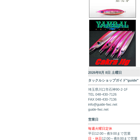
2026年8月 8日 土曜日
タックルショップガイド"guide"
埼玉県川口市石神90-2-1F
TEL 048-430-7126
FAX 048-430-7136
info@guide-fwc.net
guide-fwc.net
営業日
毎週火曜日定休
平日12:00～夜9:00まで営業
日・休日
12:00～夜8:00まで営業