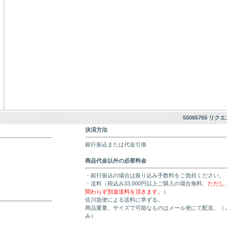
55065765 リク
決済方法
銀行振込または代金引換
商品代金以外の必要料金
・銀行振込の場合は振り込み手数料をご負担ください。
・送料（税込み33,000円以上ご購入の場合無料。
ただし
関わらず別途送料を頂きます。
）
佐川急便による送料に準ずる。
商品重量、サイズで可能なものはメール便にて配送。（
み）