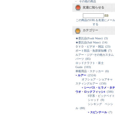
-
その他の商品
友達に知らせる
この商品のURLを友達にメー
する
カテゴリー
★委託品(Frash Water)
(3)
★委託品(Salt Water)
(14)
ＤＶＤ・ビデオ・雑誌
(23)
ボート部品・魚群探知機
(7)
ルアー・ジグ･その他カスタム
パーツ
(85)
ロッドクラフト・富士
Guide
(103)
車載用品・ステッカー
(6)
+ ルアー
(2524)
オフショア・ショアキャ
スティングルアー
(150)
+ シーバス・ヒラメ・タチ
ウオ・ロックフィッシｭ
(586)
S字系・ビックベイト
シャッド
(9)
シンキング ペンシ
ル
(88)
+ スピンテール
(7)