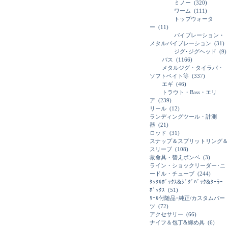
ミノー
(320)
ワーム
(111)
トップウォータ
ー
(11)
バイブレーション・
メタルバイブレーション
(31)
ジグ･ジグヘッド
(9)
バス
(1166)
メタルジグ・タイラバ・
ソフトベイト等
(337)
エギ
(46)
トラウト・Bass・エリ
ア
(239)
リール
(12)
ランディングツール・計測
器
(21)
ロッド
(31)
スナップ＆スプリットリング＆
スリーブ
(108)
救命具・替えボンベ
(3)
ライン・ショックリーダー･ニ
ードル・チューブ
(244)
ﾀｯｸﾙﾎﾞｯｸｽ&ｼﾞｸﾞﾊﾞｯｸ&ｸｰﾗｰ
ﾎﾞｯｸｽ
(51)
ﾘｰﾙ付随品･純正/カスタムパー
ツ
(72)
アクセサリー
(66)
ナイフ＆包丁&締め具
(6)