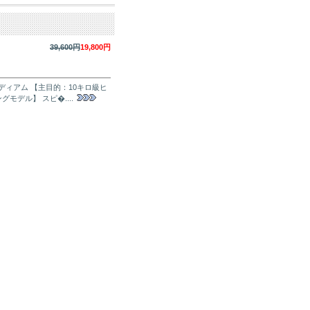
39,600円
19,800円
ミディアム 【主目的：10キロ級ヒ
デル】 スピ�....