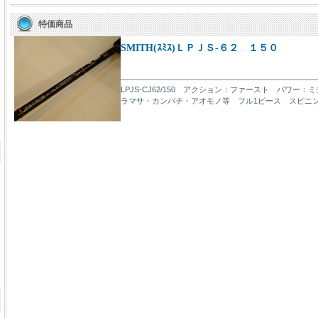
特価商品
SMITH(ｽﾐｽ)ＬＰＪＳ-６２ １５０
LPJS-CJ62/150 アクション：ファースト パワー：
ラマサ・カンパチ・アオモノ等 フル1ピース スピニングモ