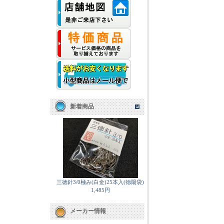
新着商品
三徳針3/0極み(白金)25本入(徳陽袋)
1,485円
メーカー情報