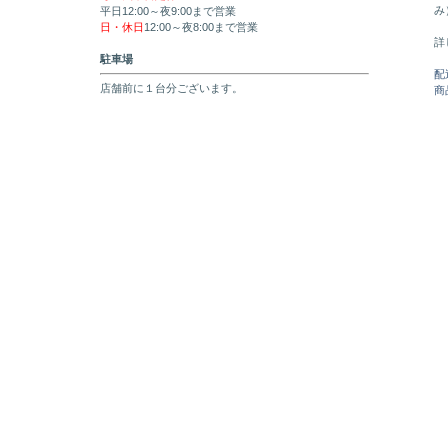
み
平日12:00～夜9:00まで営業
日・休日
12:00～夜8:00まで営業
詳
駐車場
配
店舗前に１台分ございます。
商