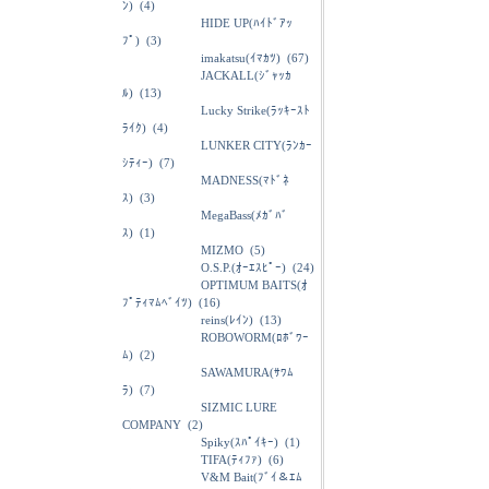
ﾝ)
(4)
HIDE UP(ﾊｲﾄﾞｱｯ
ﾌﾟ)
(3)
imakatsu(ｲﾏｶﾂ)
(67)
JACKALL(ｼﾞｬｯｶ
ﾙ)
(13)
Lucky Strike(ﾗｯｷｰｽﾄ
ﾗｲｸ)
(4)
LUNKER CITY(ﾗﾝｶｰ
ｼﾃｨｰ)
(7)
MADNESS(ﾏﾄﾞﾈ
ｽ)
(3)
MegaBass(ﾒｶﾞﾊﾞ
ｽ)
(1)
MIZMO
(5)
O.S.P.(ｵｰｴｽﾋﾟｰ)
(24)
OPTIMUM BAITS(ｵ
ﾌﾟﾃｨﾏﾑﾍﾞｲﾂ)
(16)
reins(ﾚｲﾝ)
(13)
ROBOWORM(ﾛﾎﾞﾜｰ
ﾑ)
(2)
SAWAMURA(ｻﾜﾑ
ﾗ)
(7)
SIZMIC LURE
COMPANY
(2)
Spiky(ｽﾊﾟｲｷｰ)
(1)
TIFA(ﾃｨﾌｧ)
(6)
V&M Bait(ﾌﾞｲ＆ｴﾑ