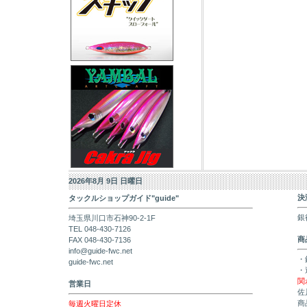
2026年8月 9日 日曜日
決
タックルショップガイド"guide"
銀
埼玉県川口市石神90-2-1F
TEL 048-430-7126
商
FAX 048-430-7136
info@guide-fwc.net
・
guide-fwc.net
・
関
営業日
佐
商
毎週火曜日定休