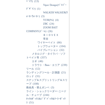
ﾍﾞｲﾂ)
(13)
Viper Design(ﾊﾞｲﾊﾟｰ
ﾃﾞｻﾞｲﾝ)
(1)
WALKER WALKER(ｳ
ｫｰｶｰｳｫｰｶｰ)
(3)
YUM(ﾔﾑ)
(4)
ZBC
(24)
ZOOM BAIT
COMPANY(ｽﾞｰﾑ)
(26)
ＢＩＯＶＥＸ
常吉
ワイヤーベイト
(66)
トップウォーター
(104)
バイブレーション
(32)
メタルジグ・タイラバ・ソフ
トベイト等
(337)
エギ
(46)
トラウト・Bass・エリア
(239)
リール
(12)
ランディングツール・計測器
(21)
ロッド
(31)
スナップ＆スプリットリング＆スリ
ーブ
(108)
救命具・替えボンベ
(3)
ライン・ショックリーダー･ニード
ル・チューブ
(244)
ﾀｯｸﾙﾎﾞｯｸｽ&ｼﾞｸﾞﾊﾞｯｸ&ｸｰﾗｰﾎﾞｯｸ
ｽ
(51)