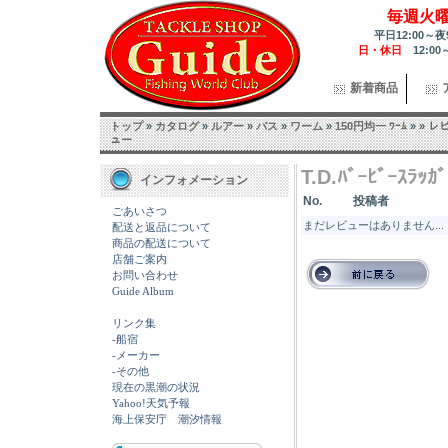
毎週火
平日12:00～夜
日・休日
12:00
新着商品
トップ
»
カタログ
»
ルアー
»
バス
»
ワーム
»
150円均一 ﾜｰﾑ
»
»
レ
ュー
T.D.ﾊﾞｰﾋﾞｰｽﾗｯ
インフォメーション
No.
投稿者
ごあいさつ
まだレビューはありません...
配送と返品について
商品の配送について
店舗ご案内
お問い合わせ
Guide Album
リンク集
-船宿
-メーカー
-その他
現在の黒潮の状況
Yahoo!天気予報
海上保安庁 潮汐情報