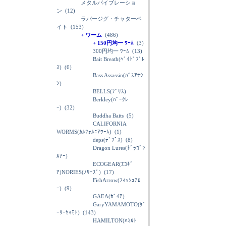
メタルバイブレーショ
ン
(12)
ラバージグ・チャターベ
イト
(153)
+ ワーム
(486)
+ 150円均一 ﾜｰﾑ
(3)
300円均一 ﾜｰﾑ
(13)
Bait Breath(ﾍﾞｲﾄﾞﾌﾞﾚ
ｽ)
(6)
Bass Assassin(ﾊﾞｽｱｻｼ
ﾝ)
BELLS(ﾌﾞﾘｽ)
Berkley(ﾊﾞｰｸﾚ
ｰ)
(32)
Buddha Baits
(5)
CALIFORNIA
WORMS(ｶﾙﾌｫﾙﾆｱﾜｰﾑ)
(1)
deps(ﾃﾞﾌﾟｽ)
(8)
Dragon Lures(ﾄﾞﾗｺﾞﾝ
ﾙｱｰ)
ECOGEAR(ｴｺｷﾞ
ｱ)NORIES(ﾉﾘｰｽﾞ)
(17)
FishArrow(ﾌｨｯｼｭｱﾛ
ｰ)
(9)
GAEA(ｶﾞｲｱ)
GaryYAMAMOTO(ｹﾞ
ｰﾘｰﾔﾏﾓﾄ)
(143)
HAMILTON(ﾊﾐﾙﾄ