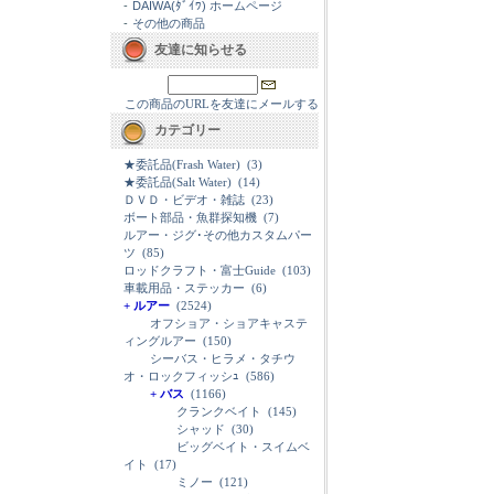
-
DAIWA(ﾀﾞｲﾜ) ホームページ
-
その他の商品
友達に知らせる
この商品のURLを友達にメールする
カテゴリー
★委託品(Frash Water)
(3)
★委託品(Salt Water)
(14)
ＤＶＤ・ビデオ・雑誌
(23)
ボート部品・魚群探知機
(7)
ルアー・ジグ･その他カスタムパー
ツ
(85)
ロッドクラフト・富士Guide
(103)
車載用品・ステッカー
(6)
+ ルアー
(2524)
オフショア・ショアキャステ
ィングルアー
(150)
シーバス・ヒラメ・タチウ
オ・ロックフィッシｭ
(586)
+ バス
(1166)
クランクベイト
(145)
シャッド
(30)
ビッグベイト・スイムベ
イト
(17)
ミノー
(121)