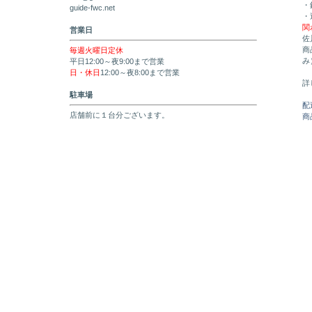
・
guide-fwc.net
・
関
営業日
佐
商
毎週火曜日定休
み
平日12:00～夜9:00まで営業
日・休日
12:00～夜8:00まで営業
詳
駐車場
配
店舗前に１台分ございます。
商