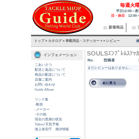
毎週火
平日12:00～夜
日・休日
12:00
新着商品
トップ
»
カタログ
»
車載用品・ステッカー
»
»
レビュー
SOULSｴﾝﾌﾞﾚﾑｽﾃ
インフォメーション
No.
投稿者
ごあいさつ
まだレビューはありません...
配送と返品について
商品の配送について
店舗ご案内
お問い合わせ
Guide Album
リンク集
-船宿
-メーカー
-その他
現在の黒潮の状況
Yahoo!天気予報
海上保安庁 潮汐情報