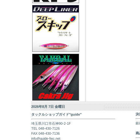
2026年8月 7日 金曜日
決
タックルショップガイド"guide"
銀
埼玉県川口市石神90-2-1F
TEL 048-430-7126
商
FAX 048-430-7136
info@guide-fwc.net