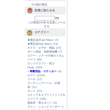
-
その他の商品
友達に知らせる
この商品のURLを友達にメール
する
カテゴリー
★委託品(Frash Water)
(3)
★委託品(Salt Water)
(14)
ＤＶＤ・ビデオ・雑誌
(23)
ボート部品・魚群探知機
(7)
ルアー・ジグ･その他カスタム
パーツ
(85)
ロッドクラフト・富士
Guide
(103)
+ 車載用品・ステッカー
(6)
ルアー
(2524)
リール
(12)
ランディングツール・計測
器
(21)
ロッド
(31)
スナップ＆スプリットリング＆
スリーブ
(108)
救命具・替えボンベ
(3)
ライン・ショックリーダー･ニ