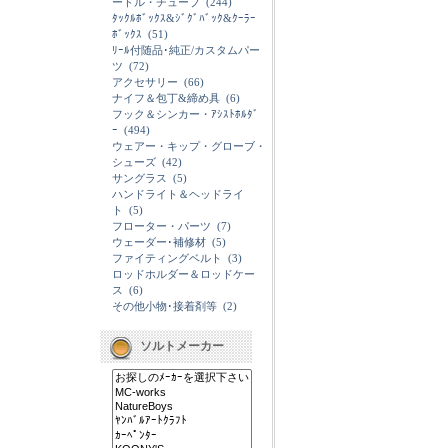
ードル・チューブ
(244)
ﾀｯｸﾙﾎﾞｯｸｽ&ｼﾞｸﾞﾊﾞｯｸ&ｸｰﾗｰ
ﾎﾞｯｸｽ
(51)
ﾘｰﾙ付随品･純正/カスタムパー
ツ
(72)
アクセサリー
(66)
ナイフ＆包丁&締め具
(6)
フック＆シンカー・ｱｼｽﾄﾎﾙﾀﾞ
ｰ
(494)
ウェアー・キップ・グローブ・
シューズ
(42)
サングラス
(5)
ハンドライト＆ヘッドライ
ト
(5)
フローター・パーツ
(7)
ウェーダー･補修材
(5)
ファイティングベルト
(3)
ロッドホルダー＆ロッドケー
ス
(6)
その他小物･接着剤等
(2)
ソルトメーカー