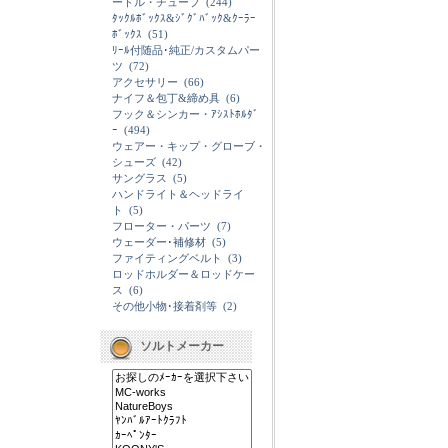
ードル・チューブ
(244)
ﾀｯｸﾙﾎﾞｯｸｽ&ｼﾞｸﾞﾊﾞｯｸ&ｸｰﾗｰ
ﾎﾞｯｸｽ
(51)
ﾘｰﾙ付随品･純正/カスタムパー
ツ
(72)
アクセサリー
(66)
ナイフ＆包丁&締め具
(6)
フック＆シンカー・ｱｼｽﾄﾎﾙﾀﾞ
ｰ
(494)
ウェアー・キップ・グローブ・
シューズ
(42)
サングラス
(5)
ハンドライト＆ヘッドライ
ト
(5)
フローター・パーツ
(7)
ウェーダー･補修材
(5)
ファイティングベルト
(3)
ロッドホルダー＆ロッドケー
ス
(6)
その他小物･接着剤等
(2)
ソルトメーカー