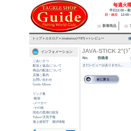
毎週火
平日12:00～夜
日・休日
12:00
新着商品
トップ
»
カタログ
»
imakatsu(ｲﾏｶﾂ)
»
»
レビュー
JAVA-STICK 2"(ｼ
インフォメーション
No.
投稿者
ごあいさつ
まだレビューはありません...
配送と返品について
商品の配送について
店舗ご案内
お問い合わせ
Guide Album
リンク集
-船宿
-メーカー
-その他
現在の黒潮の状況
Yahoo!天気予報
海上保安庁 潮汐情報