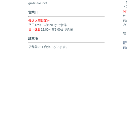
・
guide-fwc.net
・
関
営業日
佐
商
毎週火曜日定休
み
平日12:00～夜9:00まで営業
日・休日
12:00～夜8:00まで営業
詳
駐車場
配
店舗前に１台分ございます。
商