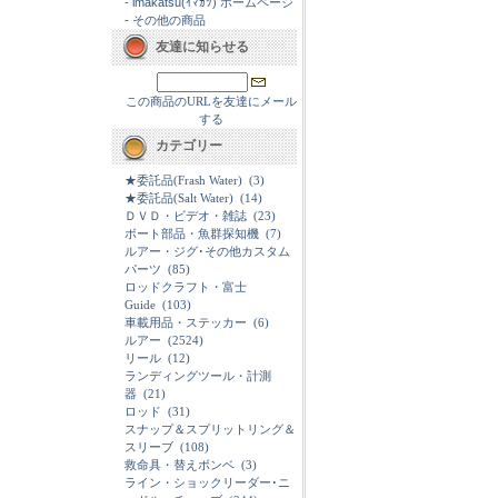
-
imakatsu(ｲﾏｶﾂ) ホームページ
-
その他の商品
友達に知らせる
この商品のURLを友達にメール
する
カテゴリー
★委託品(Frash Water)
(3)
★委託品(Salt Water)
(14)
ＤＶＤ・ビデオ・雑誌
(23)
ボート部品・魚群探知機
(7)
ルアー・ジグ･その他カスタム
パーツ
(85)
ロッドクラフト・富士
Guide
(103)
車載用品・ステッカー
(6)
ルアー
(2524)
リール
(12)
ランディングツール・計測
器
(21)
ロッド
(31)
スナップ＆スプリットリング＆
スリーブ
(108)
救命具・替えボンベ
(3)
ライン・ショックリーダー･ニ