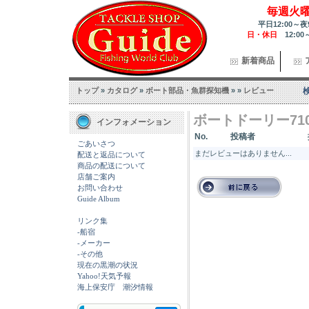
毎週火
平日12:00～夜
日・休日
12:00
新着商品
トップ
»
カタログ
»
ボート部品・魚群探知機
»
»
レビュー
ボートドーリー710
インフォメーション
No.
投稿者
ごあいさつ
まだレビューはありません...
配送と返品について
商品の配送について
店舗ご案内
お問い合わせ
Guide Album
リンク集
-船宿
-メーカー
-その他
現在の黒潮の状況
Yahoo!天気予報
海上保安庁 潮汐情報