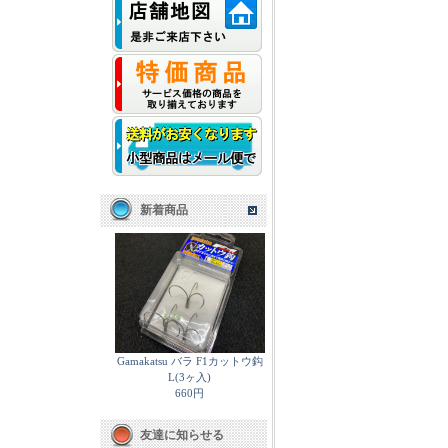
新着商品
Gamakatsu バラ F1カットウ鈎
L(3ヶ入)
660円
友達に知らせる