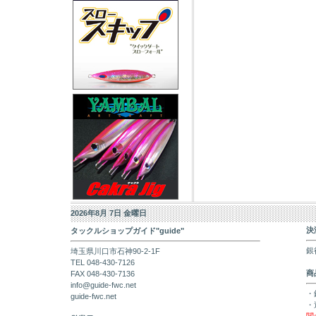
2026年8月 7日 金曜日
決
タックルショップガイド"guide"
銀
埼玉県川口市石神90-2-1F
TEL 048-430-7126
商
FAX 048-430-7136
info@guide-fwc.net
・
guide-fwc.net
・