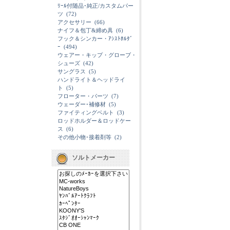
ﾘｰﾙ付随品･純正/カスタムパー
ツ
(72)
アクセサリー
(66)
ナイフ＆包丁&締め具
(6)
フック＆シンカー・ｱｼｽﾄﾎﾙﾀﾞ
ｰ
(494)
ウェアー・キップ・グローブ・
シューズ
(42)
サングラス
(5)
ハンドライト＆ヘッドライ
ト
(5)
フローター・パーツ
(7)
ウェーダー･補修材
(5)
ファイティングベルト
(3)
ロッドホルダー＆ロッドケー
ス
(6)
その他小物･接着剤等
(2)
ソルトメーカー