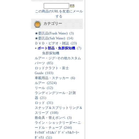
この商品のURLを友達にメール
する
カテゴリー
★委託品(Frash Water)
(3)
★委託品(Salt Water)
(14)
ＤＶＤ・ビデオ・雑誌
(23)
+ ボート部品・魚群探知機
(7)
魚群探知機
ルアー・ジグ･その他カスタム
パーツ
(85)
ロッドクラフト・富士
Guide
(103)
車載用品・ステッカー
(6)
ルアー
(2524)
リール
(12)
ランディングツール・計測
器
(21)
ロッド
(31)
スナップ＆スプリットリング＆
スリーブ
(108)
救命具・替えボンベ
(3)
ライン・ショックリーダー･ニ
ードル・チューブ
(244)
ﾀｯｸﾙﾎﾞｯｸｽ&ｼﾞｸﾞﾊﾞｯｸ&ｸｰﾗｰ
ﾎﾞｯｸｽ
(51)