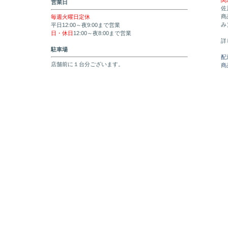
関
営業日
佐
商
毎週火曜日定休
み
平日12:00～夜9:00まで営業
日・休日
12:00～夜8:00まで営業
詳
駐車場
配
店舗前に１台分ございます。
商