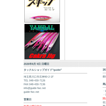
2026年8月 9日 日曜日
決
タックルショップガイド"guide"
銀
埼玉県川口市石神90-2-1F
TEL 048-430-7126
商
FAX 048-430-7136
info@guide-fwc.net
・
guide-fwc.net
・
関
営業日
佐