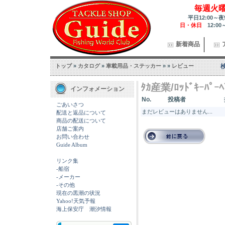
毎週火
平日12:00～夜
日・休日
12:00
新着商品
トップ
»
カタログ
»
車載用品・ステッカー
»
»
レビュー
ﾀｶ産業/ﾛｯﾄﾞｷｰﾊﾟ
インフォメーション
No.
投稿者
ごあいさつ
まだレビューはありません...
配送と返品について
商品の配送について
店舗ご案内
お問い合わせ
Guide Album
リンク集
-船宿
-メーカー
-その他
現在の黒潮の状況
Yahoo!天気予報
海上保安庁 潮汐情報