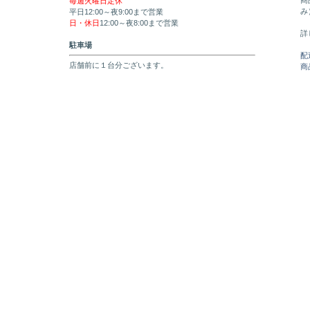
商
毎週火曜日定休
み
平日12:00～夜9:00まで営業
日・休日
12:00～夜8:00まで営業
詳
駐車場
配
店舗前に１台分ございます。
商