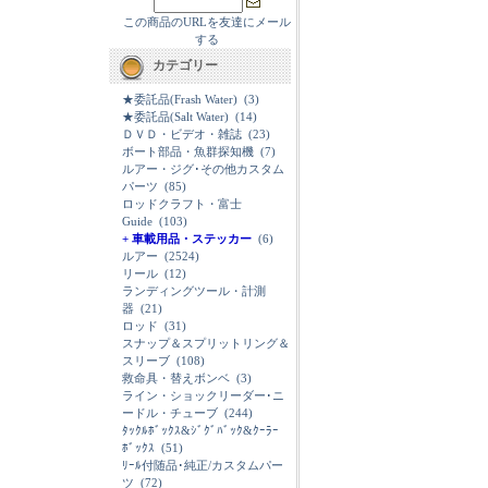
この商品のURLを友達にメール
する
カテゴリー
★委託品(Frash Water)
(3)
★委託品(Salt Water)
(14)
ＤＶＤ・ビデオ・雑誌
(23)
ボート部品・魚群探知機
(7)
ルアー・ジグ･その他カスタム
パーツ
(85)
ロッドクラフト・富士
Guide
(103)
+ 車載用品・ステッカー
(6)
ルアー
(2524)
リール
(12)
ランディングツール・計測
器
(21)
ロッド
(31)
スナップ＆スプリットリング＆
スリーブ
(108)
救命具・替えボンベ
(3)
ライン・ショックリーダー･ニ
ードル・チューブ
(244)
ﾀｯｸﾙﾎﾞｯｸｽ&ｼﾞｸﾞﾊﾞｯｸ&ｸｰﾗｰ
ﾎﾞｯｸｽ
(51)
ﾘｰﾙ付随品･純正/カスタムパー
ツ
(72)