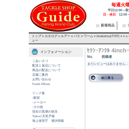
毎週火
平日12:00～夜
日・休日
12:00
新着商品
トップ
»
カタログ
»
ルアー
»
バス
»
ワーム
»
imakatsu(ｲﾏｶﾂ)
»
»
レ
ュー
ｾｸｼｰｱﾝｸﾙ 4in
インフォメーション
No.
投稿者
ごあいさつ
まだレビューはありません...
配送と返品について
商品の配送について
店舗ご案内
お問い合わせ
Guide Album
リンク集
-船宿
-メーカー
-その他
現在の黒潮の状況
Yahoo!天気予報
海上保安庁 潮汐情報