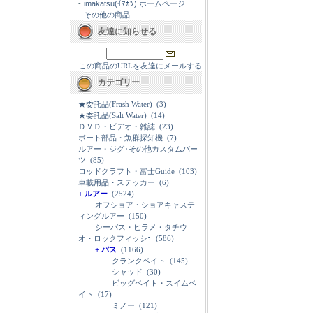
-
imakatsu(ｲﾏｶﾂ) ホームページ
-
その他の商品
友達に知らせる
この商品のURLを友達にメールする
カテゴリー
★委託品(Frash Water)
(3)
★委託品(Salt Water)
(14)
ＤＶＤ・ビデオ・雑誌
(23)
ボート部品・魚群探知機
(7)
ルアー・ジグ･その他カスタムパー
ツ
(85)
ロッドクラフト・富士Guide
(103)
車載用品・ステッカー
(6)
+ ルアー
(2524)
オフショア・ショアキャステ
ィングルアー
(150)
シーバス・ヒラメ・タチウ
オ・ロックフィッシｭ
(586)
+ バス
(1166)
クランクベイト
(145)
シャッド
(30)
ビッグベイト・スイムベ
イト
(17)
ミノー
(121)