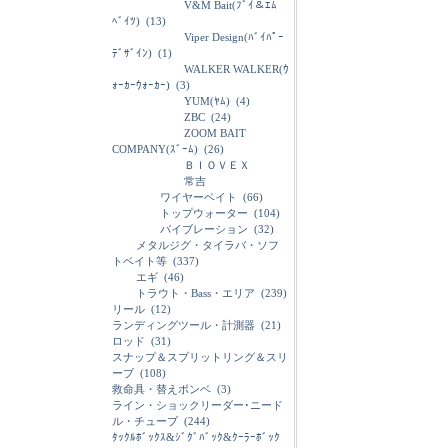
V&M Bait(ﾌﾞｲ＆ｴﾑ
ﾍﾞｲﾂ)
(13)
Viper Design(ﾊﾞｲﾊﾟｰ
ﾃﾞｻﾞｲﾝ)
(1)
WALKER WALKER(ｳ
ｫｰｶｰｳｫｰｶｰ)
(3)
YUM(ﾔﾑ)
(4)
ZBC
(24)
ZOOM BAIT
COMPANY(ｽﾞｰﾑ)
(26)
ＢＩＯＶＥＸ
常吉
ワイヤーベイト
(66)
トップウォーター
(104)
バイブレーション
(32)
メタルジグ・タイラバ・ソフ
トベイト等
(337)
エギ
(46)
トラウト・Bass・エリア
(239)
リール
(12)
ランディングツール・計測器
(21)
ロッド
(31)
スナップ＆スプリットリング＆スリ
ーブ
(108)
救命具・替えボンベ
(3)
ライン・ショックリーダー･ニード
ル・チューブ
(244)
ﾀｯｸﾙﾎﾞｯｸｽ&ｼﾞｸﾞﾊﾞｯｸ&ｸｰﾗｰﾎﾞｯｸ