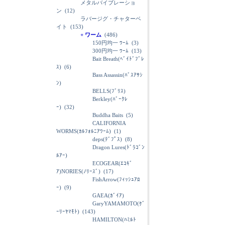
メタルバイブレーショ
ン
(12)
ラバージグ・チャターベ
イト
(153)
+ ワーム
(486)
150円均一 ﾜｰﾑ
(3)
300円均一 ﾜｰﾑ
(13)
Bait Breath(ﾍﾞｲﾄﾞﾌﾞﾚ
ｽ)
(6)
Bass Assassin(ﾊﾞｽｱｻｼ
ﾝ)
BELLS(ﾌﾞﾘｽ)
Berkley(ﾊﾞｰｸﾚ
ｰ)
(32)
Buddha Baits
(5)
CALIFORNIA
WORMS(ｶﾙﾌｫﾙﾆｱﾜｰﾑ)
(1)
deps(ﾃﾞﾌﾟｽ)
(8)
Dragon Lures(ﾄﾞﾗｺﾞﾝ
ﾙｱｰ)
ECOGEAR(ｴｺｷﾞ
ｱ)NORIES(ﾉﾘｰｽﾞ)
(17)
FishArrow(ﾌｨｯｼｭｱﾛ
ｰ)
(9)
GAEA(ｶﾞｲｱ)
GaryYAMAMOTO(ｹﾞ
ｰﾘｰﾔﾏﾓﾄ)
(143)
HAMILTON(ﾊﾐﾙﾄ