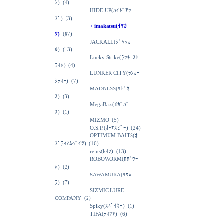
ﾝ)
(4)
HIDE UP(ﾊｲﾄﾞｱｯ
ﾌﾟ)
(3)
+ imakatsu(ｲﾏｶ
ﾂ)
(67)
JACKALL(ｼﾞｬｯｶ
ﾙ)
(13)
Lucky Strike(ﾗｯｷｰｽﾄ
ﾗｲｸ)
(4)
LUNKER CITY(ﾗﾝｶｰ
ｼﾃｨｰ)
(7)
MADNESS(ﾏﾄﾞﾈ
ｽ)
(3)
MegaBass(ﾒｶﾞﾊﾞ
ｽ)
(1)
MIZMO
(5)
O.S.P.(ｵｰｴｽﾋﾟｰ)
(24)
OPTIMUM BAITS(ｵ
ﾌﾟﾃｨﾏﾑﾍﾞｲﾂ)
(16)
reins(ﾚｲﾝ)
(13)
ROBOWORM(ﾛﾎﾞﾜｰ
ﾑ)
(2)
SAWAMURA(ｻﾜﾑ
ﾗ)
(7)
SIZMIC LURE
COMPANY
(2)
Spiky(ｽﾊﾟｲｷｰ)
(1)
TIFA(ﾃｨﾌｧ)
(6)