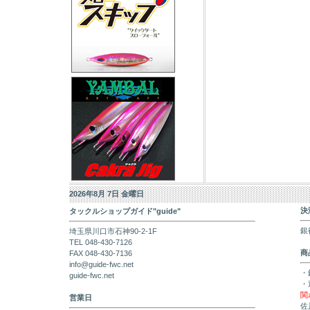
2026年8月 7日 金曜日
決
タックルショップガイド"guide"
銀
埼玉県川口市石神90-2-1F
TEL 048-430-7126
商
FAX 048-430-7136
info@guide-fwc.net
・
guide-fwc.net
・
関
営業日
佐