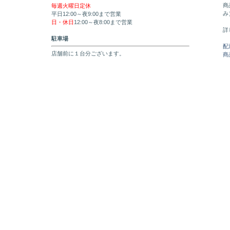
商
毎週火曜日定休
み
平日12:00～夜9:00まで営業
日・休日
12:00～夜8:00まで営業
詳
駐車場
配
店舗前に１台分ございます。
商