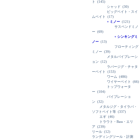
ト
(145)
シャッド
(30)
ビッグベイト・スイ
ムベイト
(17)
+ ミノー
(121)
サスペンドミノ
ー
(69)
+ シンキングミ
ノー
(13)
フローティング
ミノー
(39)
メタルバイブレーシ
ョン
(12)
ラバージグ・チャタ
ーベイト
(153)
ワーム
(486)
ワイヤーベイト
(66)
トップウォータ
ー
(104)
バイブレーショ
ン
(32)
メタルジグ・タイラバ・
ソフトベイト等
(337)
エギ
(46)
トラウト・Bass・エリ
ア
(239)
リール
(12)
ランディングツール・計測