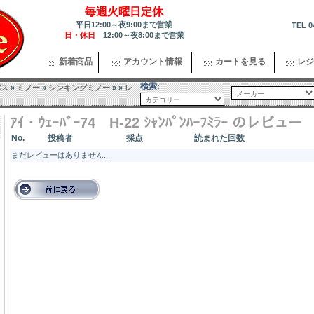
毎週火曜日定休
平日12:00～夜9:00まで営業
TEL 0
日・休日
12:00～夜8:00まで営業
新着商品
アカウント情報
カートを見る
レジ
検索:
バス
»
ミノー
»
シンキングミノー
»
»
レ
ｱｲ・ｳｪｰﾊﾞｰ74 H-22 ｼｬﾝﾊﾟﾝﾊｰﾌﾐﾗｰ のレビュー
No.
投稿者
採点
読まれた回数
まだレビューはありません...