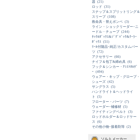
器
(21)
ロッド
(31)
スナップ＆スプリットリング＆
スリーブ
(108)
救命具・替えボンベ
(3)
ライン・ショックリーダー･ニ
ードル・チューブ
(244)
ﾀｯｸﾙﾎﾞｯｸｽ&ｼﾞｸﾞﾊﾞｯｸ&ｸｰﾗｰ
ﾎﾞｯｸｽ
(51)
ﾘｰﾙ付随品･純正/カスタムパー
ツ
(72)
アクセサリー
(66)
ナイフ＆包丁&締め具
(6)
フック＆シンカー・ｱｼｽﾄﾎﾙﾀﾞ
ｰ
(494)
ウェアー・キップ・グローブ・
シューズ
(42)
サングラス
(5)
ハンドライト＆ヘッドライ
ト
(5)
フローター・パーツ
(7)
ウェーダー･補修材
(5)
ファイティングベルト
(3)
ロッドホルダー＆ロッドケー
ス
(6)
その他小物･接着剤等
(2)
ソルトメーカー