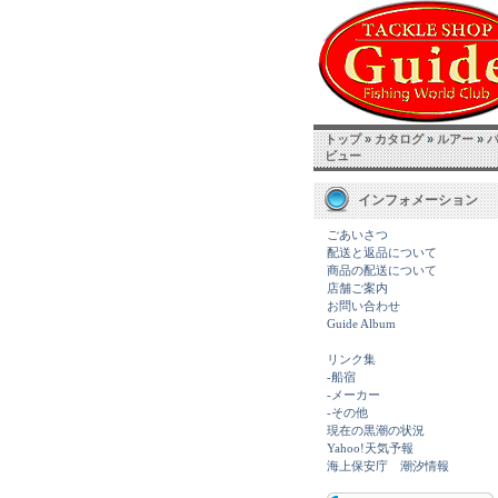
トップ
»
カタログ
»
ルアー
»
ビュー
インフォメーション
ごあいさつ
配送と返品について
商品の配送について
店舗ご案内
お問い合わせ
Guide Album
リンク集
-船宿
-メーカー
-その他
現在の黒潮の状況
Yahoo!天気予報
海上保安庁 潮汐情報