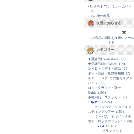
-
O.S.P.(ｵｰｴｽﾋﾟｰ) ホームペー
ジ
-
その他の商品
友達に知らせる
この商品のURLを友達にメー
する
カテゴリー
★委託品(Frash Water)
(3)
★委託品(Salt Water)
(14)
ＤＶＤ・ビデオ・雑誌
(23)
ボート部品・魚群探知機
(7)
ルアー・ジグ･その他カスタム
パーツ
(85)
ロッドクラフト・富士
Guide
(103)
車載用品・ステッカー
(6)
+ ルアー
(2524)
オフショア・ショアキャ
スティングルアー
(150)
シーバス・ヒラメ・タチ
ウオ・ロックフィッシｭ
(586)
+ バス
(1166)
クランクベイ