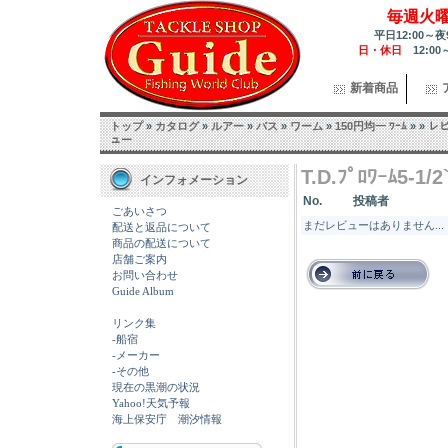
毎週火
平日12:00～夜
日・休日
12:00
新着商品
トップ
»
カタログ
»
ルアー
»
バス
»
ワーム
»
150円均一 ﾜｰﾑ
»
»
レ
ュー
T.D.ﾌﾟﾛﾜｰﾑ5-
インフォメーション
No.
投稿者
ごあいさつ
まだレビューはありません...
配送と返品について
商品の配送について
店舗ご案内
お問い合わせ
Guide Album
リンク集
-船宿
-メーカー
-その他
現在の黒潮の状況
Yahoo!天気予報
海上保安庁 潮汐情報