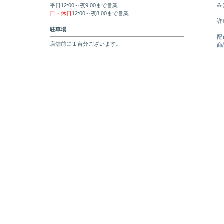
み
平日12:00～夜9:00まで営業
日・休日
12:00～夜8:00まで営業
詳
駐車場
配
店舗前に１台分ございます。
商