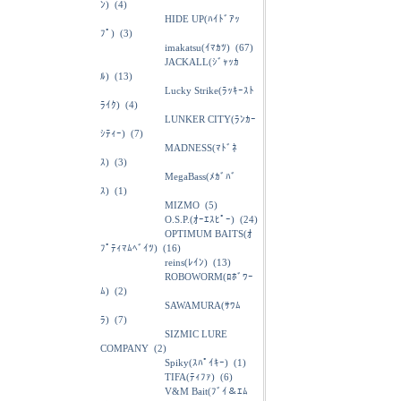
ﾝ)
(4)
HIDE UP(ﾊｲﾄﾞｱｯ
ﾌﾟ)
(3)
imakatsu(ｲﾏｶﾂ)
(67)
JACKALL(ｼﾞｬｯｶ
ﾙ)
(13)
Lucky Strike(ﾗｯｷｰｽﾄ
ﾗｲｸ)
(4)
LUNKER CITY(ﾗﾝｶｰ
ｼﾃｨｰ)
(7)
MADNESS(ﾏﾄﾞﾈ
ｽ)
(3)
MegaBass(ﾒｶﾞﾊﾞ
ｽ)
(1)
MIZMO
(5)
O.S.P.(ｵｰｴｽﾋﾟｰ)
(24)
OPTIMUM BAITS(ｵ
ﾌﾟﾃｨﾏﾑﾍﾞｲﾂ)
(16)
reins(ﾚｲﾝ)
(13)
ROBOWORM(ﾛﾎﾞﾜｰ
ﾑ)
(2)
SAWAMURA(ｻﾜﾑ
ﾗ)
(7)
SIZMIC LURE
COMPANY
(2)
Spiky(ｽﾊﾟｲｷｰ)
(1)
TIFA(ﾃｨﾌｧ)
(6)
V&M Bait(ﾌﾞｲ＆ｴﾑ