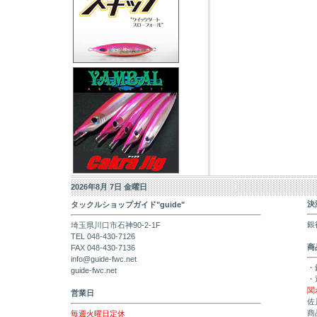
2026年8月 7日 金曜日
決
タックルショップガイド"guide"
銀
埼玉県川口市石神90-2-1F
TEL 048-430-7126
商
FAX 048-430-7136
info@guide-fwc.net
・
guide-fwc.net
・
関
営業日
佐
商
毎週火曜日定休