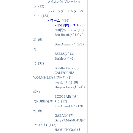
メタルバイブレーショ
ン
(12)
ラバージグ・チャターベ
イト
(153)
+ ワーム
(486)
+ 150円均一 ﾜｰﾑ
(3)
300円均一 ﾜｰﾑ
(13)
Bait Breath(ﾍﾞｲﾄﾞﾌﾞﾚ
ｽ)
(6)
Bass Assassin(ﾊﾞｽｱｻｼ
ﾝ)
BELLS(ﾌﾞﾘｽ)
Berkley(ﾊﾞｰｸﾚ
ｰ)
(32)
Buddha Baits
(5)
CALIFORNIA
WORMS(ｶﾙﾌｫﾙﾆｱﾜｰﾑ)
(1)
deps(ﾃﾞﾌﾟｽ)
(8)
Dragon Lures(ﾄﾞﾗｺﾞﾝ
ﾙｱｰ)
ECOGEAR(ｴｺｷﾞ
ｱ)NORIES(ﾉﾘｰｽﾞ)
(17)
FishArrow(ﾌｨｯｼｭｱﾛ
ｰ)
(9)
GAEA(ｶﾞｲｱ)
GaryYAMAMOTO(ｹﾞ
ｰﾘｰﾔﾏﾓﾄ)
(143)
HAMILTON(ﾊﾐﾙﾄ