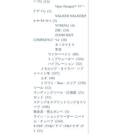
ﾍﾞｲﾂ)
(13)
Viper Design(ﾊﾞｲﾊﾟｰ
ﾃﾞｻﾞｲﾝ)
(1)
WALKER WALKER(ｳ
ｫｰｶｰｳｫｰｶｰ)
(3)
YUM(ﾔﾑ)
(4)
ZBC
(24)
ZOOM BAIT
COMPANY(ｽﾞｰﾑ)
(26)
ＢＩＯＶＥＸ
常吉
ワイヤーベイト
(66)
トップウォーター
(104)
バイブレーション
(32)
メタルジグ・タイラバ・ソフ
トベイト等
(337)
エギ
(46)
トラウト・Bass・エリア
(239)
リール
(12)
ランディングツール・計測器
(21)
ロッド
(31)
スナップ＆スプリットリング＆スリ
ーブ
(108)
救命具・替えボンベ
(3)
ライン・ショックリーダー･ニード
ル・チューブ
(244)
ﾀｯｸﾙﾎﾞｯｸｽ&ｼﾞｸﾞﾊﾞｯｸ&ｸｰﾗｰﾎﾞｯｸ
ｽ
(51)