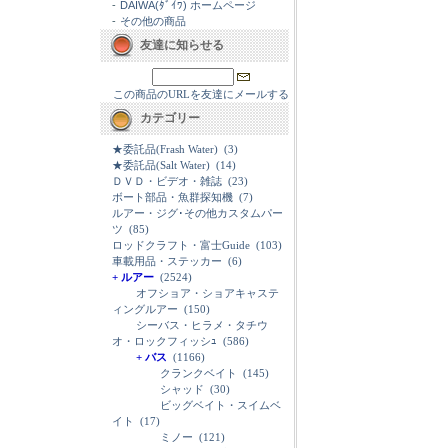
-
DAIWA(ﾀﾞｲﾜ) ホームページ
-
その他の商品
友達に知らせる
この商品のURLを友達にメールする
カテゴリー
★委託品(Frash Water)
(3)
★委託品(Salt Water)
(14)
ＤＶＤ・ビデオ・雑誌
(23)
ボート部品・魚群探知機
(7)
ルアー・ジグ･その他カスタムパー
ツ
(85)
ロッドクラフト・富士Guide
(103)
車載用品・ステッカー
(6)
+ ルアー
(2524)
オフショア・ショアキャステ
ィングルアー
(150)
シーバス・ヒラメ・タチウ
オ・ロックフィッシｭ
(586)
+ バス
(1166)
クランクベイト
(145)
シャッド
(30)
ビッグベイト・スイムベ
イト
(17)
ミノー
(121)