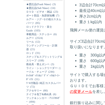
★委託品(Frash Water)
(3)
3辺合計70cm
★委託品(Salt Water)
(14)
最長辺40cm以
ＤＶＤ・ビデオ・雑誌
(23)
ボート部品・魚群探知機
(7)
厚さ2cm以内
ルアー・ジグ･その他カスタム
重さ１kg以内
パーツ
(85)
ロッドクラフト・富士
飛脚メール便の運賃
Guide
(103)
車載用品・ステッカー
(6)
ルアー
(2524)
サイズ3辺合計70c
リール
(12)
ランディングツール・計測
取り扱いになります
器
(21)
ロッド
(31)
重さ 300g以
スナップ＆スプリットリング＆
重さ 600g以
スリーブ
(108)
救命具・替えボンベ
(3)
重さ 1kg以内
ライン・ショックリーダー･ニ
ードル・チューブ
(244)
サイトで購入する場
ﾀｯｸﾙﾎﾞｯｸｽ&ｼﾞｸﾞﾊﾞｯｸ&ｸｰﾗｰ
ﾎﾞｯｸｽ
(51)
おります。
ﾘｰﾙ付随品･純正/カスタムパー
ＧＵＩＤＥでお客様
ツ
(72)
アクセサリー
(66)
の変更メール
を差し
ナイフ＆包丁&締め具
(6)
フック＆シンカー・ｱｼｽﾄﾎﾙﾀﾞ
ｰ
(494)
銀行振り込みに関し