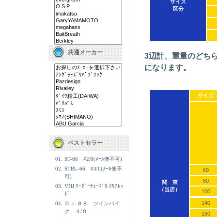
サイズ
区分
共通メーカー
3辺計、重量のどち
になります。
サイズ
ベストセラー
01.
ST-66 #2/0(ﾒｰﾙ便不可)
02.
STBL-66 #3/0(ﾒｰﾙ便不
60
可)
80
関 東
03.
VHJ ﾘｰﾀﾞｰﾁｭｰﾌﾞS ｸﾘｱﾚｯ
（当店）
100
ﾄﾞ
140
04.
ＤＪ-８８ ツインパイ
ク ４/０
160