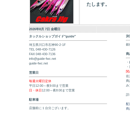
たします。
2026年8月 7日 金曜日
決
タックルショップガイド"guide"
銀
埼玉県川口市石神90-2-1F
TEL 048-430-7126
商
FAX 048-430-7136
info@guide-fwc.net
・
guide-fwc.net
・
関
営業日
佐
商
毎週火曜日定休
み
平日12:00～夜9:00まで営業
日・休日
12:00～夜8:00まで営業
詳
駐車場
配
店舗前に１台分ございます。
商