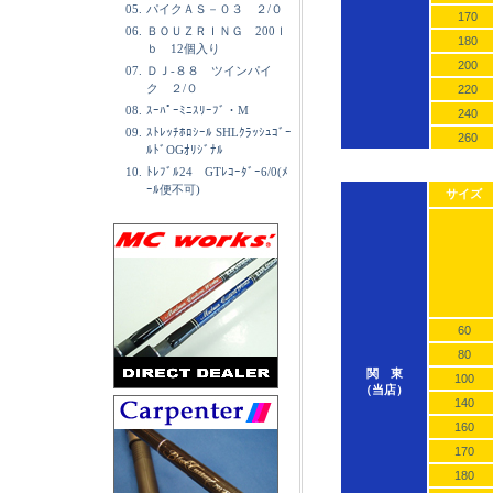
05.
パイクＡＳ－０３ ２/０
170
06.
ＢＯＵＺＲＩＮＧ 200ｌ
180
ｂ 12個入り
200
07.
ＤＪ-８８ ツインパイ
ク ２/０
220
08.
ｽｰﾊﾟｰﾐﾆｽﾘｰﾌﾞ・M
240
09.
ｽﾄﾚｯﾁﾎﾛｼｰﾙ SHLｸﾗｯｼｭｺﾞｰ
260
ﾙﾄﾞOGｵﾘｼﾞﾅﾙ
10.
ﾄﾚﾌﾞﾙ24 GTﾚｺｰﾀﾞｰ6/0(ﾒ
ｰﾙ便不可)
サイズ
60
80
関 東
100
（当店）
140
160
170
180