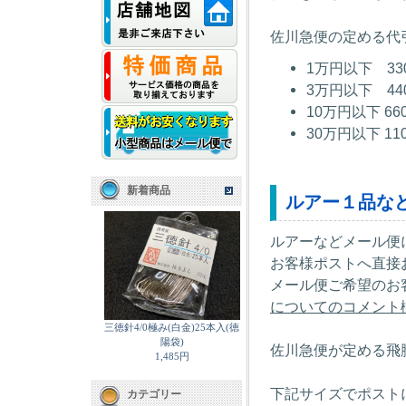
佐川急便の定める代
1万円以下 3
3万円以下 4
10万円以下 6
30万円以下 1
新着商品
ルアー１品な
ルアーなどメール便
お客様ポストへ直接
メール便ご希望のお
についてのコメント
三徳針4/0極み(白金)25本入(徳
陽袋)
佐川急便が定める飛
1,485円
下記サイズでポスト
カテゴリー