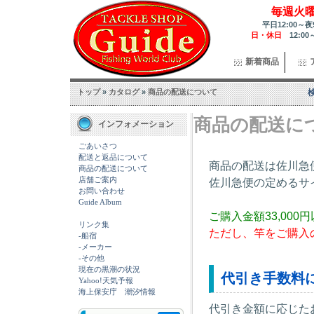
毎週火
平日12:00～夜
日・休日
12:00
新着商品
トップ
»
カタログ
»
商品の配送について
商品の配送に
インフォメーション
ごあいさつ
配送と返品について
商品の配送は佐川急
商品の配送について
店舗ご案内
佐川急便の定めるサ
お問い合わせ
Guide Album
ご購入金額33,00
リンク集
ただし、竿をご購入
-船宿
-メーカー
-その他
現在の黒潮の状況
代引き手数料
Yahoo!天気予報
海上保安庁 潮汐情報
代引き金額に応じた