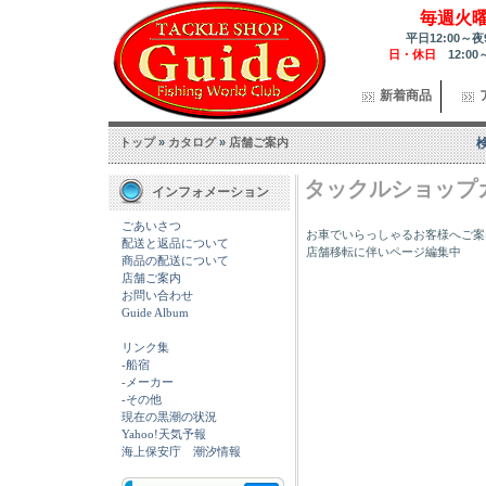
毎週火
平日12:00～夜
日・休日
12:00
新着商品
トップ
»
カタログ
»
店舗ご案内
タックルショップ
インフォメーション
ごあいさつ
お車でいらっしゃるお客様へご案
配送と返品について
店舗移転に伴いページ編集中
商品の配送について
店舗ご案内
お問い合わせ
Guide Album
リンク集
-船宿
-メーカー
-その他
現在の黒潮の状況
Yahoo!天気予報
海上保安庁 潮汐情報