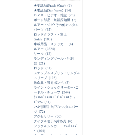
★委託品(Frash Water)
(3)
★委託品(Salt Water)
(14)
ＤＶＤ・ビデオ・雑誌
(23)
ボート部品・魚群探知機
(7)
ルアー・ジグ･その他カスタム
パーツ
(85)
ロッドクラフト・富士
Guide
(103)
車載用品・ステッカー
(6)
ルアー
(2524)
リール
(12)
ランディングツール・計測
器
(21)
ロッド
(31)
スナップ＆スプリットリング＆
スリーブ
(108)
救命具・替えボンベ
(3)
ライン・ショックリーダー･ニ
ードル・チューブ
(244)
ﾀｯｸﾙﾎﾞｯｸｽ&ｼﾞｸﾞﾊﾞｯｸ&ｸｰﾗｰ
ﾎﾞｯｸｽ
(51)
ﾘｰﾙ付随品･純正/カスタムパー
ツ
(72)
アクセサリー
(66)
ナイフ＆包丁&締め具
(6)
フック＆シンカー・ｱｼｽﾄﾎﾙﾀﾞ
ｰ
(494)