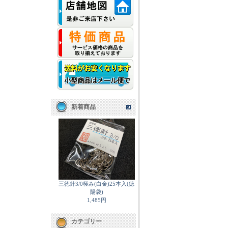
新着商品
三徳針3/0極み(白金)25本入(徳
陽袋)
1,485円
カテゴリー