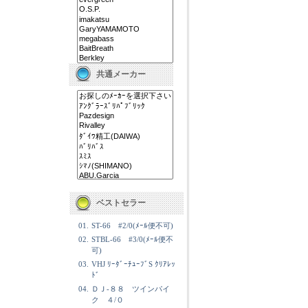
共通メーカー
ベストセラー
01.
ST-66 #2/0(ﾒｰﾙ便不可)
02.
STBL-66 #3/0(ﾒｰﾙ便不
可)
03.
VHJ ﾘｰﾀﾞｰﾁｭｰﾌﾞS ｸﾘｱﾚｯ
ﾄﾞ
04.
ＤＪ-８８ ツインパイ
ク ４/０