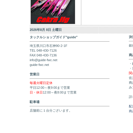
2026年8月 8日 土曜日
決
タックルショップガイド"guide"
銀
埼玉県川口市石神90-2-1F
TEL 048-430-7126
商
FAX 048-430-7136
info@guide-fwc.net
・
guide-fwc.net
・
関
営業日
佐
商
毎週火曜日定休
み
平日12:00～夜9:00まで営業
日・休日
12:00～夜8:00まで営業
詳
駐車場
配
店舗前に１台分ございます。
商