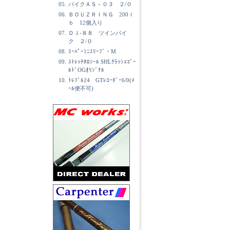
05.
パイクＡＳ－０３ ２/０
06.
ＢＯＵＺＲＩＮＧ 200ｌ
ｂ 12個入り
07.
ＤＪ-８８ ツインパイ
ク ２/０
08.
ｽｰﾊﾟｰﾐﾆｽﾘｰﾌﾞ・M
09.
ｽﾄﾚｯﾁﾎﾛｼｰﾙ SHLｸﾗｯｼｭｺﾞｰ
ﾙﾄﾞOGｵﾘｼﾞﾅﾙ
10.
ﾄﾚﾌﾞﾙ24 GTﾚｺｰﾀﾞｰ6/0(ﾒ
ｰﾙ便不可)