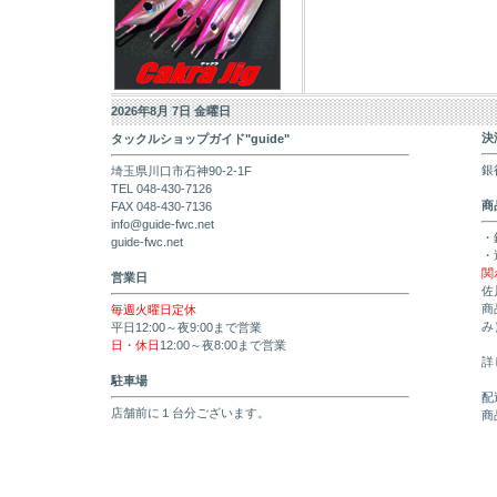
2026年8月 7日 金曜日
決
タックルショップガイド"guide"
銀
埼玉県川口市石神90-2-1F
TEL 048-430-7126
商
FAX 048-430-7136
info@guide-fwc.net
・
guide-fwc.net
・
関
営業日
佐
商
毎週火曜日定休
み
平日12:00～夜9:00まで営業
日・休日
12:00～夜8:00まで営業
詳
駐車場
配
店舗前に１台分ございます。
商