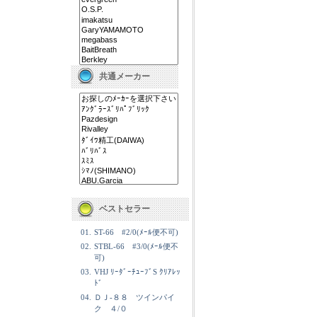
共通メーカー
ベストセラー
01.
ST-66 #2/0(ﾒｰﾙ便不可)
02.
STBL-66 #3/0(ﾒｰﾙ便不
可)
03.
VHJ ﾘｰﾀﾞｰﾁｭｰﾌﾞS ｸﾘｱﾚｯ
ﾄﾞ
04.
ＤＪ-８８ ツインパイ
ク ４/０