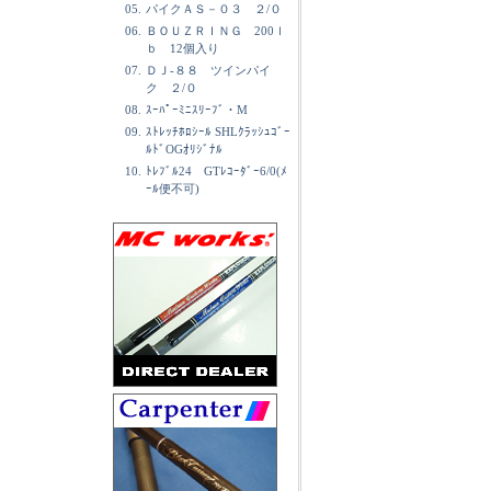
05.
パイクＡＳ－０３ ２/０
06.
ＢＯＵＺＲＩＮＧ 200ｌ
ｂ 12個入り
07.
ＤＪ-８８ ツインパイ
ク ２/０
08.
ｽｰﾊﾟｰﾐﾆｽﾘｰﾌﾞ・M
09.
ｽﾄﾚｯﾁﾎﾛｼｰﾙ SHLｸﾗｯｼｭｺﾞｰ
ﾙﾄﾞOGｵﾘｼﾞﾅﾙ
10.
ﾄﾚﾌﾞﾙ24 GTﾚｺｰﾀﾞｰ6/0(ﾒ
ｰﾙ便不可)