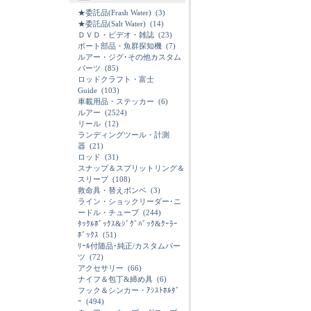
★委託品(Frash Water)
(3)
★委託品(Salt Water)
(14)
ＤＶＤ・ビデオ・雑誌
(23)
ボート部品・魚群探知機
(7)
ルアー・ジグ･その他カスタム
パーツ
(85)
ロッドクラフト・富士
Guide
(103)
車載用品・ステッカー
(6)
ルアー
(2524)
リール
(12)
ランディングツール・計測
器
(21)
ロッド
(31)
スナップ＆スプリットリング＆
スリーブ
(108)
救命具・替えボンベ
(3)
ライン・ショックリーダー･ニ
ードル・チューブ
(244)
ﾀｯｸﾙﾎﾞｯｸｽ&ｼﾞｸﾞﾊﾞｯｸ&ｸｰﾗｰ
ﾎﾞｯｸｽ
(51)
ﾘｰﾙ付随品･純正/カスタムパー
ツ
(72)
アクセサリー
(66)
ナイフ＆包丁&締め具
(6)
フック＆シンカー・ｱｼｽﾄﾎﾙﾀﾞ
ｰ
(494)