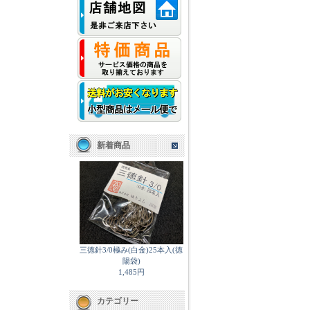
新着商品
三徳針3/0極み(白金)25本入(徳
陽袋)
1,485円
カテゴリー