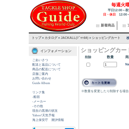
毎週火
平日12:00～夜
日・休日
12:00
新着商品
トップ
»
カタログ
»
JACKALL(ｼﾞｬｯｶﾙ)
»
ショッピングカート
ショッピングカー
インフォメーション
数量
商
削除
ごあいさつ
Na
配送と返品について
商品の配送について
店舗ご案内
お問い合わせ
Guide Album
※数量を変更したり削除する場合
リンク集
-船宿
-メーカー
-その他
現在の黒潮の状況
Yahoo!天気予報
海上保安庁 潮汐情報