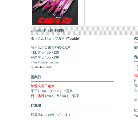
2026年8月 8日 土曜日
決
タックルショップガイド"guide"
銀
埼玉県川口市石神90-2-1F
TEL 048-430-7126
商
FAX 048-430-7136
info@guide-fwc.net
・
guide-fwc.net
・
関
営業日
佐
商
毎週火曜日定休
み
平日12:00～夜9:00まで営業
日・休日
12:00～夜8:00まで営業
詳
駐車場
配
店舗前に１台分ございます。
商