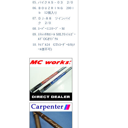
05.
パイクＡＳ－０３ ２/０
06.
ＢＯＵＺＲＩＮＧ 200ｌ
ｂ 12個入り
07.
ＤＪ-８８ ツインパイ
ク ２/０
08.
ｽｰﾊﾟｰﾐﾆｽﾘｰﾌﾞ・M
09.
ｽﾄﾚｯﾁﾎﾛｼｰﾙ SHLｸﾗｯｼｭｺﾞｰ
ﾙﾄﾞOGｵﾘｼﾞﾅﾙ
10.
ﾄﾚﾌﾞﾙ24 GTﾚｺｰﾀﾞｰ6/0(ﾒ
ｰﾙ便不可)