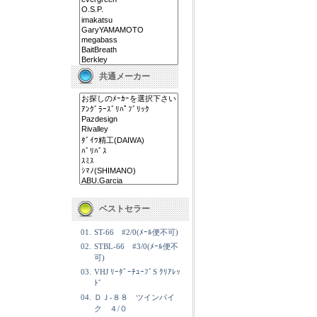
共通メーカー
ベストセラー
01.
ST-66 #2/0(ﾒｰﾙ便不可)
02.
STBL-66 #3/0(ﾒｰﾙ便不
可)
03.
VHJ ﾘｰﾀﾞｰﾁｭｰﾌﾞS ｸﾘｱﾚｯ
ﾄﾞ
04.
ＤＪ-８８ ツインパイ
ク ４/０