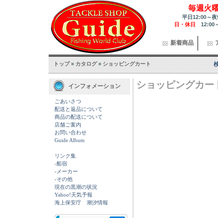
毎週火
平日12:00～夜
日・休日
12:00
新着商品
トップ
»
カタログ
»
ショッピングカート
ショッピングカー
インフォメーション
ごあいさつ
配送と返品について
商品の配送について
店舗ご案内
お問い合わせ
Guide Album
リンク集
-船宿
-メーカー
-その他
現在の黒潮の状況
Yahoo!天気予報
海上保安庁 潮汐情報