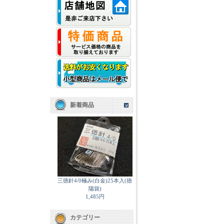
新着商品
三徳針4/0極み(白金)25本入(徳
陽袋)
1,485円
カテゴリー