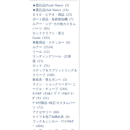
★委託品(Frash Water)
(3)
★委託品(Salt Water)
(14)
ＤＶＤ・ビデオ・雑誌
(23)
ボート部品・魚群探知機
(7)
ルアー・ジグ･その他カスタム
パーツ
(85)
ロッドクラフト・富士
Guide
(103)
車載用品・ステッカー
(6)
ルアー
(2524)
リール
(12)
ランディングツール・計測
器
(21)
ロッド
(31)
スナップ＆スプリットリング＆
スリーブ
(108)
救命具・替えボンベ
(3)
ライン・ショックリーダー･ニ
ードル・チューブ
(244)
ﾀｯｸﾙﾎﾞｯｸｽ&ｼﾞｸﾞﾊﾞｯｸ&ｸｰﾗｰ
ﾎﾞｯｸｽ
(51)
ﾘｰﾙ付随品･純正/カスタムパー
ツ
(72)
アクセサリー
(66)
ナイフ＆包丁&締め具
(6)
フック＆シンカー・ｱｼｽﾄﾎﾙﾀﾞ
ｰ
(494)