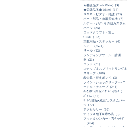
★委託品(Frash Water)
(3)
★委託品(Salt Water)
(14)
ＤＶＤ・ビデオ・雑誌
(23)
ボート部品・魚群探知機
(7)
ルアー・ジグ･その他カスタム
パーツ
(85)
ロッドクラフト・富士
Guide
(103)
車載用品・ステッカー
(6)
ルアー
(2524)
リール
(12)
ランディングツール・計測
器
(21)
ロッド
(31)
スナップ＆スプリットリング＆
スリーブ
(108)
救命具・替えボンベ
(3)
ライン・ショックリーダー･ニ
ードル・チューブ
(244)
ﾀｯｸﾙﾎﾞｯｸｽ&ｼﾞｸﾞﾊﾞｯｸ&ｸｰﾗｰ
ﾎﾞｯｸｽ
(51)
ﾘｰﾙ付随品･純正/カスタムパー
ツ
(72)
アクセサリー
(66)
ナイフ＆包丁&締め具
(6)
フック＆シンカー・ｱｼｽﾄﾎﾙﾀﾞ
ｰ
(494)