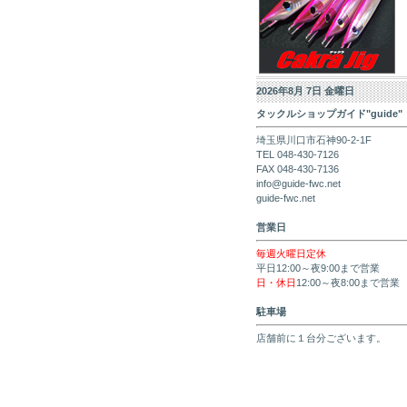
2026年8月 7日 金曜日
タックルショップガイド"guide"
埼玉県川口市石神90-2-1F
TEL 048-430-7126
FAX 048-430-7136
info@guide-fwc.net
guide-fwc.net
営業日
毎週火曜日定休
平日12:00～夜9:00まで営業
日・休日
12:00～夜8:00まで営業
駐車場
店舗前に１台分ございます。