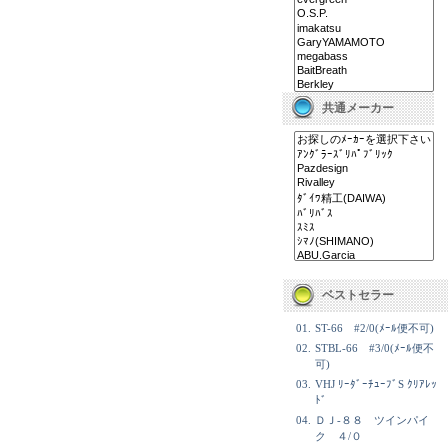
共通メーカー
ベストセラー
01.
ST-66 #2/0(ﾒｰﾙ便不可)
02.
STBL-66 #3/0(ﾒｰﾙ便不
可)
03.
VHJ ﾘｰﾀﾞｰﾁｭｰﾌﾞS ｸﾘｱﾚｯ
ﾄﾞ
04.
ＤＪ-８８ ツインパイ
ク ４/０