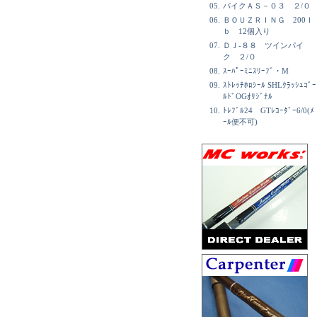
05.
パイクＡＳ－０３ ２/０
06.
ＢＯＵＺＲＩＮＧ 200ｌ
ｂ 12個入り
07.
ＤＪ-８８ ツインパイ
ク ２/０
08.
ｽｰﾊﾟｰﾐﾆｽﾘｰﾌﾞ・M
09.
ｽﾄﾚｯﾁﾎﾛｼｰﾙ SHLｸﾗｯｼｭｺﾞｰ
ﾙﾄﾞOGｵﾘｼﾞﾅﾙ
10.
ﾄﾚﾌﾞﾙ24 GTﾚｺｰﾀﾞｰ6/0(ﾒ
ｰﾙ便不可)