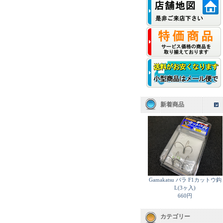
新着商品
Gamakatsu バラ F1カットウ鈎
L(3ヶ入)
660円
カテゴリー