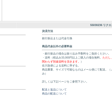
55030236 リク
決済方法
銀行振込または代金引換
商品代金以外の必要料金
・銀行振込の場合は振り込み手数料をご負担ください。
・送料（税込み33,000円以上ご購入の場合無料。
ただし
関わらず別途送料を頂きます。
）
佐川急便による送料に準ずる。
商品重量、サイズで可能なものはメール便にて配送。（
み）
詳しくは下記ページをご参照下さい。
配送と返品について
商品の配送について