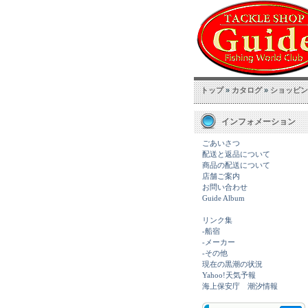
トップ
»
カタログ
»
ショッピン
インフォメーション
ごあいさつ
配送と返品について
商品の配送について
店舗ご案内
お問い合わせ
Guide Album
リンク集
-船宿
-メーカー
-その他
現在の黒潮の状況
Yahoo!天気予報
海上保安庁 潮汐情報