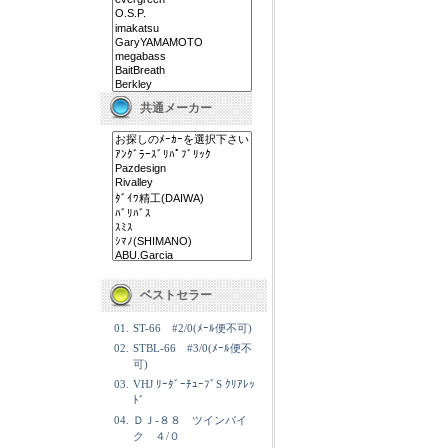
共通メーカー
ベストセラー
01.
ST-66 #2/0(ﾒｰﾙ便不可)
02.
STBL-66 #3/0(ﾒｰﾙ便不
可)
03.
VHJ ﾘｰﾀﾞｰﾁｭｰﾌﾞS ｸﾘｱﾚｯ
ﾄﾞ
04.
ＤＪ-８８ ツインパイ
ク ４/０