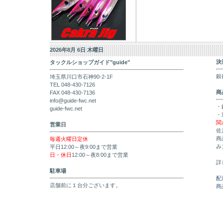
2026年8月 6日 木曜日
決
タックルショップガイド"guide"
銀
埼玉県川口市石神90-2-1F
TEL 048-430-7126
商
FAX 048-430-7136
info@guide-fwc.net
・
guide-fwc.net
・
関
営業日
佐
商
毎週火曜日定休
み
平日12:00～夜9:00まで営業
日・休日
12:00～夜8:00まで営業
詳
駐車場
配
店舗前に１台分ございます。
商