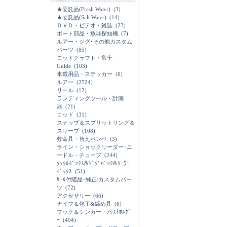
★委託品(Frash Water)
(3)
★委託品(Salt Water)
(14)
ＤＶＤ・ビデオ・雑誌
(23)
ボート部品・魚群探知機
(7)
ルアー・ジグ･その他カスタム
パーツ
(85)
ロッドクラフト・富士
Guide
(103)
車載用品・ステッカー
(6)
ルアー
(2524)
リール
(12)
ランディングツール・計測
器
(21)
ロッド
(31)
スナップ＆スプリットリング＆
スリーブ
(108)
救命具・替えボンベ
(3)
ライン・ショックリーダー･ニ
ードル・チューブ
(244)
ﾀｯｸﾙﾎﾞｯｸｽ&ｼﾞｸﾞﾊﾞｯｸ&ｸｰﾗｰ
ﾎﾞｯｸｽ
(51)
ﾘｰﾙ付随品･純正/カスタムパー
ツ
(72)
アクセサリー
(66)
ナイフ＆包丁&締め具
(6)
フック＆シンカー・ｱｼｽﾄﾎﾙﾀﾞ
ｰ
(494)