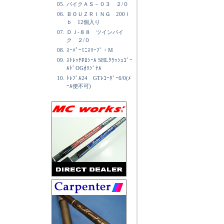
05.
パイクＡＳ－０３ ２/０
06.
ＢＯＵＺＲＩＮＧ 200ｌ
ｂ 12個入り
07.
ＤＪ-８８ ツインパイ
ク ２/０
08.
ｽｰﾊﾟｰﾐﾆｽﾘｰﾌﾞ・M
09.
ｽﾄﾚｯﾁﾎﾛｼｰﾙ SHLｸﾗｯｼｭｺﾞｰ
ﾙﾄﾞOGｵﾘｼﾞﾅﾙ
10.
ﾄﾚﾌﾞﾙ24 GTﾚｺｰﾀﾞｰ6/0(ﾒ
ｰﾙ便不可)