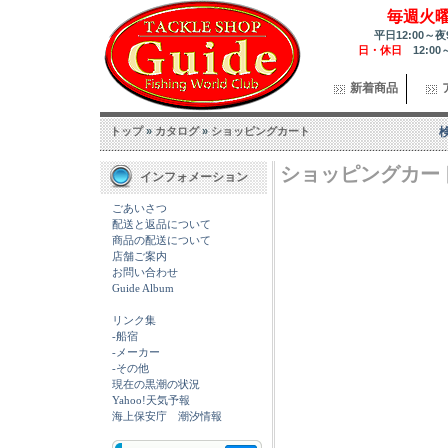
毎週火
平日12:00～夜
日・休日
12:00
新着商品
トップ
»
カタログ
»
ショッピングカート
ショッピングカー
インフォメーション
ごあいさつ
配送と返品について
商品の配送について
店舗ご案内
お問い合わせ
Guide Album
リンク集
-船宿
-メーカー
-その他
現在の黒潮の状況
Yahoo!天気予報
海上保安庁 潮汐情報