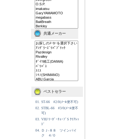
共通メーカー
ベストセラー
01.
ST-66 #2/0(ﾒｰﾙ便不可)
02.
STBL-66 #3/0(ﾒｰﾙ便不
可)
03.
VHJ ﾘｰﾀﾞｰﾁｭｰﾌﾞS ｸﾘｱﾚｯ
ﾄﾞ
04.
ＤＪ-８８ ツインパイ
ク ４/０