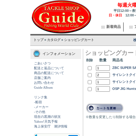
毎週火
平日12:00～夜
日・休日
12:00
新着商品
トップ
»
カタログ
»
ショッピングカート
ショッピングカー
インフォメーション
数量
商品名
削除
ごあいさつ
ZBC SUPER S
配送と返品について
商品の配送について
サイレントクイッ
店舗ご案内
サイレントクイッ
お問い合わせ
Guide Album
OSP JIG Hunts
リンク集
-船宿
-メーカー
-その他
現在の黒潮の状況
※数量を変更したり削除する場合
Yahoo!天気予報
海上保安庁 潮汐情報