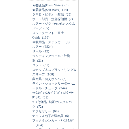
★委託品(Frash Water)
(3)
★委託品(Salt Water)
(14)
ＤＶＤ・ビデオ・雑誌
(23)
ボート部品・魚群探知機
(7)
ルアー・ジグ･その他カスタム
パーツ
(85)
ロッドクラフト・富士
Guide
(103)
車載用品・ステッカー
(6)
ルアー
(2524)
リール
(12)
ランディングツール・計測
器
(21)
ロッド
(31)
スナップ＆スプリットリング＆
スリーブ
(108)
救命具・替えボンベ
(3)
ライン・ショックリーダー･ニ
ードル・チューブ
(244)
ﾀｯｸﾙﾎﾞｯｸｽ&ｼﾞｸﾞﾊﾞｯｸ&ｸｰﾗｰ
ﾎﾞｯｸｽ
(51)
ﾘｰﾙ付随品･純正/カスタムパー
ツ
(72)
アクセサリー
(66)
ナイフ＆包丁&締め具
(6)
フック＆シンカー・ｱｼｽﾄﾎﾙﾀﾞ
ｰ
(494)