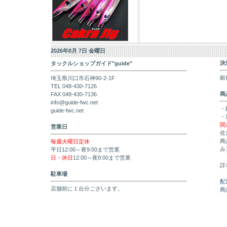
2026年8月 7日 金曜日
決
タックルショップガイド"guide"
銀
埼玉県川口市石神90-2-1F
TEL 048-430-7126
商
FAX 048-430-7136
info@guide-fwc.net
・
guide-fwc.net
・
関
営業日
佐
商
毎週火曜日定休
み
平日12:00～夜9:00まで営業
日・休日
12:00～夜8:00まで営業
詳
駐車場
配
店舗前に１台分ございます。
商