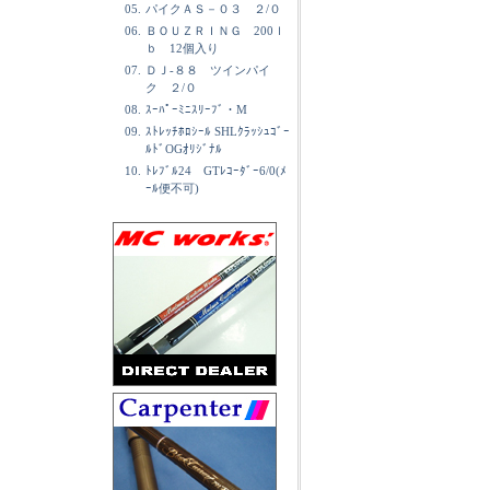
05.
パイクＡＳ－０３ ２/０
06.
ＢＯＵＺＲＩＮＧ 200ｌ
ｂ 12個入り
07.
ＤＪ-８８ ツインパイ
ク ２/０
08.
ｽｰﾊﾟｰﾐﾆｽﾘｰﾌﾞ・M
09.
ｽﾄﾚｯﾁﾎﾛｼｰﾙ SHLｸﾗｯｼｭｺﾞｰ
ﾙﾄﾞOGｵﾘｼﾞﾅﾙ
10.
ﾄﾚﾌﾞﾙ24 GTﾚｺｰﾀﾞｰ6/0(ﾒ
ｰﾙ便不可)