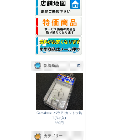
新着商品
Gamakatsu バラ F1カットウ鈎
L(3ヶ入)
660円
カテゴリー