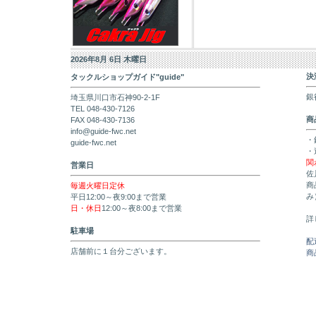
2026年8月 6日 木曜日
決
タックルショップガイド"guide"
銀
埼玉県川口市石神90-2-1F
TEL 048-430-7126
商
FAX 048-430-7136
info@guide-fwc.net
・
guide-fwc.net
・
関
営業日
佐
商
毎週火曜日定休
み
平日12:00～夜9:00まで営業
日・休日
12:00～夜8:00まで営業
詳
駐車場
配
店舗前に１台分ございます。
商