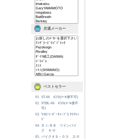
共通メーカー
ベストセラー
01.
ST-66 #2/0(ﾒｰﾙ便不可)
02.
STBL-66 #3/0(ﾒｰﾙ便不
可)
03.
VHJ ﾘｰﾀﾞｰﾁｭｰﾌﾞS ｸﾘｱﾚｯ
ﾄﾞ
04.
ＤＪ-８８ ツインパイ
ク ４/０
05.
パイクＡＳ－０３ ２/０