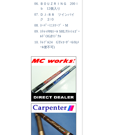
06.
ＢＯＵＺＲＩＮＧ 200ｌ
ｂ 12個入り
07.
ＤＪ-８８ ツインパイ
ク ２/０
08.
ｽｰﾊﾟｰﾐﾆｽﾘｰﾌﾞ・M
09.
ｽﾄﾚｯﾁﾎﾛｼｰﾙ SHLｸﾗｯｼｭｺﾞｰ
ﾙﾄﾞOGｵﾘｼﾞﾅﾙ
10.
ﾄﾚﾌﾞﾙ24 GTﾚｺｰﾀﾞｰ6/0(ﾒ
ｰﾙ便不可)