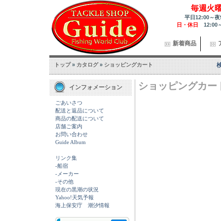
毎週火
平日12:00～夜
日・休日
12:00
新着商品
トップ
»
カタログ
»
ショッピングカート
ショッピングカー
インフォメーション
ごあいさつ
配送と返品について
商品の配送について
店舗ご案内
お問い合わせ
Guide Album
リンク集
-船宿
-メーカー
-その他
現在の黒潮の状況
Yahoo!天気予報
海上保安庁 潮汐情報