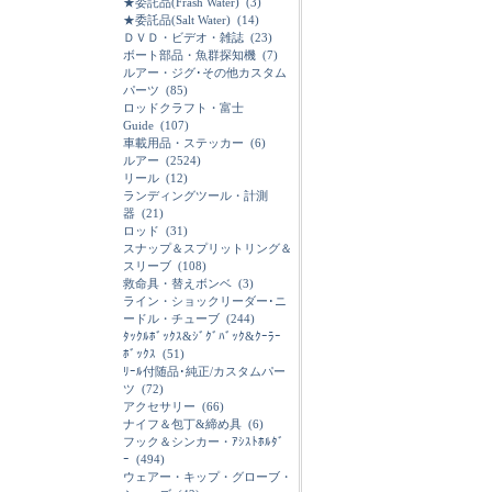
★委託品(Frash Water)
(3)
★委託品(Salt Water)
(14)
ＤＶＤ・ビデオ・雑誌
(23)
ボート部品・魚群探知機
(7)
ルアー・ジグ･その他カスタム
パーツ
(85)
ロッドクラフト・富士
Guide
(107)
車載用品・ステッカー
(6)
ルアー
(2524)
リール
(12)
ランディングツール・計測
器
(21)
ロッド
(31)
スナップ＆スプリットリング＆
スリーブ
(108)
救命具・替えボンベ
(3)
ライン・ショックリーダー･ニ
ードル・チューブ
(244)
ﾀｯｸﾙﾎﾞｯｸｽ&ｼﾞｸﾞﾊﾞｯｸ&ｸｰﾗｰ
ﾎﾞｯｸｽ
(51)
ﾘｰﾙ付随品･純正/カスタムパー
ツ
(72)
アクセサリー
(66)
ナイフ＆包丁&締め具
(6)
フック＆シンカー・ｱｼｽﾄﾎﾙﾀﾞ
ｰ
(494)
ウェアー・キップ・グローブ・