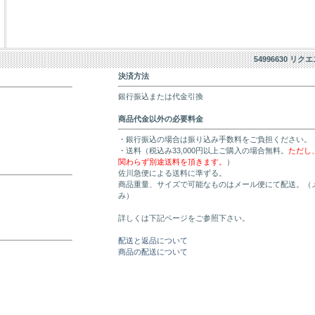
54996630 リク
決済方法
銀行振込または代金引換
商品代金以外の必要料金
・銀行振込の場合は振り込み手数料をご負担ください。
・送料（税込み33,000円以上ご購入の場合無料。
ただし
関わらず別途送料を頂きます。
）
佐川急便による送料に準ずる。
商品重量、サイズで可能なものはメール便にて配送。（
み）
詳しくは下記ページをご参照下さい。
配送と返品について
商品の配送について