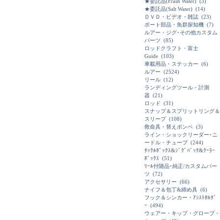
★委託品(Frash Water)
(3)
★委託品(Salt Water)
(14)
ＤＶＤ・ビデオ・雑誌
(23)
ボート部品・魚群探知機
(7)
ルアー・ジグ･その他カスタム
パーツ
(85)
ロッドクラフト・富士
Guide
(103)
車載用品・ステッカー
(6)
ルアー
(2524)
リール
(12)
ランディングツール・計測
器
(21)
ロッド
(31)
スナップ＆スプリットリング＆
スリーブ
(108)
救命具・替えボンベ
(3)
ライン・ショックリーダー･ニ
ードル・チューブ
(244)
ﾀｯｸﾙﾎﾞｯｸｽ&ｼﾞｸﾞﾊﾞｯｸ&ｸｰﾗｰ
ﾎﾞｯｸｽ
(51)
ﾘｰﾙ付随品･純正/カスタムパー
ツ
(72)
アクセサリー
(66)
ナイフ＆包丁&締め具
(6)
フック＆シンカー・ｱｼｽﾄﾎﾙﾀﾞ
ｰ
(494)
ウェアー・キップ・グローブ・