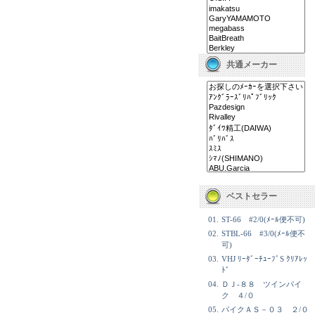
共通メーカー
ベストセラー
01.
ST-66 #2/0(ﾒｰﾙ便不可)
02.
STBL-66 #3/0(ﾒｰﾙ便不
可)
03.
VHJ ﾘｰﾀﾞｰﾁｭｰﾌﾞS ｸﾘｱﾚｯ
ﾄﾞ
04.
ＤＪ-８８ ツインパイ
ク ４/０
05.
パイクＡＳ－０３ ２/０