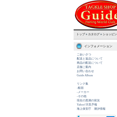
トップ
»
カタログ
»
ショッピン
インフォメーション
ごあいさつ
配送と返品について
商品の配送について
店舗ご案内
お問い合わせ
Guide Album
リンク集
-船宿
-メーカー
-その他
現在の黒潮の状況
Yahoo!天気予報
海上保安庁 潮汐情報