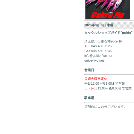
2026年8月 6日 木曜日
タックルショップガイド"guide"
埼玉県川口市石神90-2-1F
TEL 048-430-7126
FAX 048-430-7136
info@guide-fwc.net
guide-fwc.net
営業日
毎週火曜日定休
平日12:00～夜9:00まで営業
日・休日
12:00～夜8:00まで営業
駐車場
店舗前に１台分ございます。