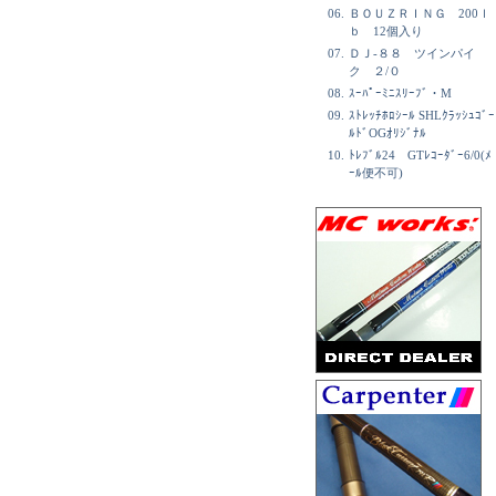
06.
ＢＯＵＺＲＩＮＧ 200ｌ
ｂ 12個入り
07.
ＤＪ-８８ ツインパイ
ク ２/０
08.
ｽｰﾊﾟｰﾐﾆｽﾘｰﾌﾞ・M
09.
ｽﾄﾚｯﾁﾎﾛｼｰﾙ SHLｸﾗｯｼｭｺﾞｰ
ﾙﾄﾞOGｵﾘｼﾞﾅﾙ
10.
ﾄﾚﾌﾞﾙ24 GTﾚｺｰﾀﾞｰ6/0(ﾒ
ｰﾙ便不可)