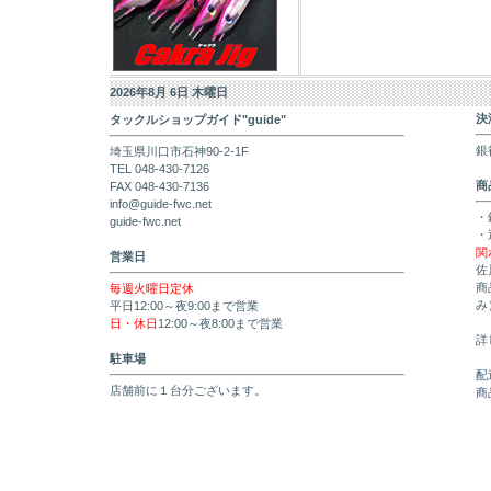
2026年8月 6日 木曜日
決
タックルショップガイド"guide"
銀
埼玉県川口市石神90-2-1F
TEL 048-430-7126
商
FAX 048-430-7136
info@guide-fwc.net
・
guide-fwc.net
・
関
営業日
佐
商
毎週火曜日定休
み
平日12:00～夜9:00まで営業
日・休日
12:00～夜8:00まで営業
詳
駐車場
配
店舗前に１台分ございます。
商