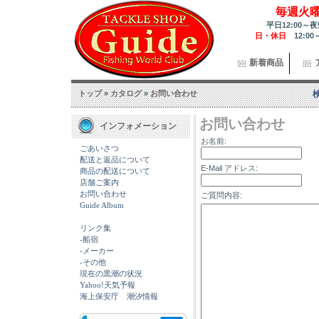
毎週火
平日12:00～夜
日・休日
12:00
新着商品
トップ
»
カタログ
»
お問い合わせ
お問い合わせ
インフォメーション
お名前:
ごあいさつ
配送と返品について
E-Mail アドレス:
商品の配送について
店舗ご案内
お問い合わせ
ご質問内容:
Guide Album
リンク集
-船宿
-メーカー
-その他
現在の黒潮の状況
Yahoo!天気予報
海上保安庁 潮汐情報