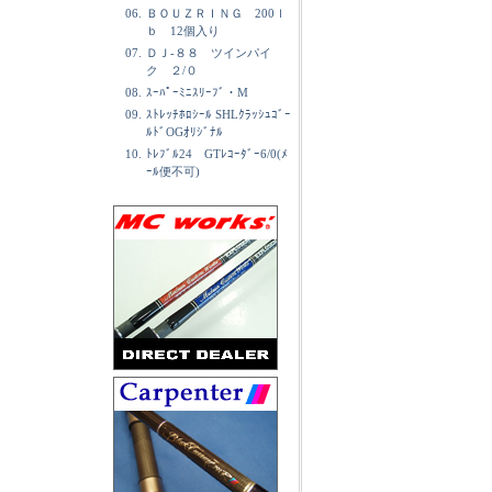
06.
ＢＯＵＺＲＩＮＧ 200ｌ
ｂ 12個入り
07.
ＤＪ-８８ ツインパイ
ク ２/０
08.
ｽｰﾊﾟｰﾐﾆｽﾘｰﾌﾞ・M
09.
ｽﾄﾚｯﾁﾎﾛｼｰﾙ SHLｸﾗｯｼｭｺﾞｰ
ﾙﾄﾞOGｵﾘｼﾞﾅﾙ
10.
ﾄﾚﾌﾞﾙ24 GTﾚｺｰﾀﾞｰ6/0(ﾒ
ｰﾙ便不可)