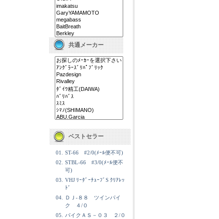
共通メーカー
ベストセラー
01.
ST-66 #2/0(ﾒｰﾙ便不可)
02.
STBL-66 #3/0(ﾒｰﾙ便不
可)
03.
VHJ ﾘｰﾀﾞｰﾁｭｰﾌﾞS ｸﾘｱﾚｯ
ﾄﾞ
04.
ＤＪ-８８ ツインパイ
ク ４/０
05.
パイクＡＳ－０３ ２/０