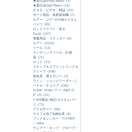
★委託品(Frash Water)
(3)
★委託品(Salt Water)
(14)
ＤＶＤ・ビデオ・雑誌
(23)
ボート部品・魚群探知機
(7)
ルアー・ジグ･その他カスタム
パーツ
(85)
ロッドクラフト・富士
Guide
(107)
車載用品・ステッカー
(6)
ルアー
(2524)
リール
(12)
ランディングツール・計測
器
(21)
ロッド
(31)
スナップ＆スプリットリング＆
スリーブ
(108)
救命具・替えボンベ
(3)
ライン・ショックリーダー･ニ
ードル・チューブ
(244)
ﾀｯｸﾙﾎﾞｯｸｽ&ｼﾞｸﾞﾊﾞｯｸ&ｸｰﾗｰ
ﾎﾞｯｸｽ
(51)
ﾘｰﾙ付随品･純正/カスタムパー
ツ
(72)
アクセサリー
(66)
ナイフ＆包丁&締め具
(6)
フック＆シンカー・ｱｼｽﾄﾎﾙﾀﾞ
ｰ
(494)
ウェアー・キップ・グローブ・