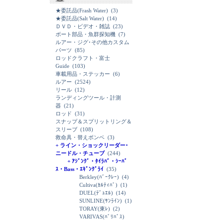
★委託品(Frash Water)
(3)
★委託品(Salt Water)
(14)
ＤＶＤ・ビデオ・雑誌
(23)
ボート部品・魚群探知機
(7)
ルアー・ジグ･その他カスタム
パーツ
(85)
ロッドクラフト・富士
Guide
(103)
車載用品・ステッカー
(6)
ルアー
(2524)
リール
(12)
ランディングツール・計測
器
(21)
ロッド
(31)
スナップ＆スプリットリング＆
スリーブ
(108)
救命具・替えボンベ
(3)
+ ライン・ショックリーダー･
ニードル・チューブ
(244)
+ ｱｼﾞﾝｸﾞ・ﾀｲﾗﾊﾞ・ｼｰﾊﾞ
ｽ・Bass・ｴｷﾞﾝｸﾞﾗｲ
(35)
Berkley(ﾊﾞｰｸﾚｰ)
(4)
Cultiva(ｶﾙﾃｨﾊﾞ)
(1)
DUEL(ﾃﾞｭｴﾙ)
(14)
SUNLINE(ｻﾝﾗｲﾝ)
(1)
TORAY(東ﾚ)
(2)
VARIVAS(ﾊﾞﾘﾊﾞｽ)