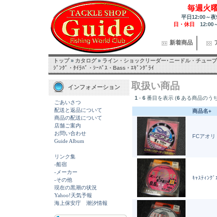
毎週火
平日12:00～夜
日・休日
12:00
新着商品
トップ
»
カタログ
»
ライン・ショックリーダー･ニードル・チューブ
ｼﾞﾝｸﾞ・ﾀｲﾗﾊﾞ・ｼｰﾊﾞｽ・Bass・ｴｷﾞﾝｸﾞﾗｲ
取扱い商品
インフォメーション
1
-
6
番目を表示 (
6
ある商品のうち
ごあいさつ
配送と返品について
商品名+
商品の配送について
店舗ご案内
お問い合わせ
FCアオリ 
Guide Album
リンク集
-船宿
-メーカー
ｷｬｽﾃｨﾝｸﾞ
-その他
現在の黒潮の状況
Yahoo!天気予報
海上保安庁 潮汐情報