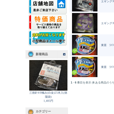
エギングＰ
エギングＰ
東亜 ﾗｲﾄｼ
新着商品
東亜 ﾗｲﾄｼ
1
-
6
番目を表示 (
6
ある商品のうち
三徳針4/0極み(白金)25本入(徳
陽袋)
1,485円
カテゴリー