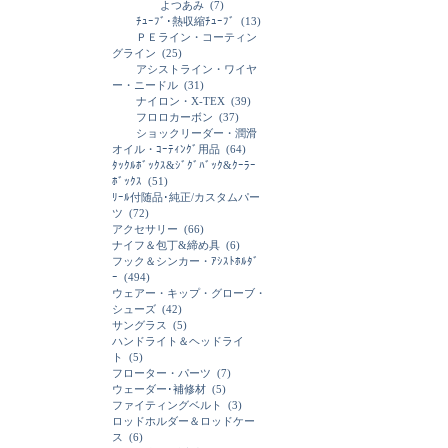
よつあみ
(7)
ﾁｭｰﾌﾞ･熱収縮ﾁｭｰﾌﾞ
(13)
ＰＥライン・コーティン
グライン
(25)
アシストライン・ワイヤ
ー・ニードル
(31)
ナイロン・X-TEX
(39)
フロロカーボン
(37)
ショックリーダー・潤滑
オイル・ｺｰﾃｨﾝｸﾞ用品
(64)
ﾀｯｸﾙﾎﾞｯｸｽ&ｼﾞｸﾞﾊﾞｯｸ&ｸｰﾗｰ
ﾎﾞｯｸｽ
(51)
ﾘｰﾙ付随品･純正/カスタムパー
ツ
(72)
アクセサリー
(66)
ナイフ＆包丁&締め具
(6)
フック＆シンカー・ｱｼｽﾄﾎﾙﾀﾞ
ｰ
(494)
ウェアー・キップ・グローブ・
シューズ
(42)
サングラス
(5)
ハンドライト＆ヘッドライ
ト
(5)
フローター・パーツ
(7)
ウェーダー･補修材
(5)
ファイティングベルト
(3)
ロッドホルダー＆ロッドケー
ス
(6)