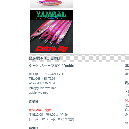
2026年8月 7日 金曜日
決
タックルショップガイド"guide"
銀
埼玉県川口市石神90-2-1F
TEL 048-430-7126
商
FAX 048-430-7136
info@guide-fwc.net
・
guide-fwc.net
・
関
営業日
佐
商
毎週火曜日定休
み
平日12:00～夜9:00まで営業
日・休日
12:00～夜8:00まで営業
詳
駐車場