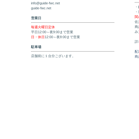
info@guide-fwc.net
・
guide-fwc.net
・
関
営業日
佐
商
毎週火曜日定休
み
平日12:00～夜9:00まで営業
日・休日
12:00～夜8:00まで営業
詳
駐車場
配
店舗前に１台分ございます。
商