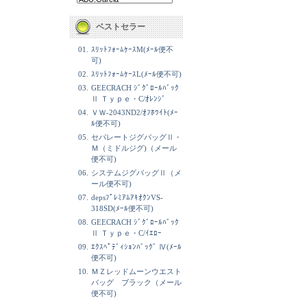
ベストセラー
01.
ｽﾘｯﾄﾌｫｰﾑｹｰｽM(ﾒｰﾙ便不
可)
02.
ｽﾘｯﾄﾌｫｰﾑｹｰｽL(ﾒｰﾙ便不可)
03.
GEECRACH ｼﾞｸﾞﾛｰﾙﾊﾞｯｸ
Ⅱ Ｔｙｐｅ・C/ｵﾚﾝｼﾞ
04.
ＶＷ-2043ND2/ｵﾌﾎﾜｲﾄ(ﾒｰ
ﾙ便不可)
05.
セパレートジグバッグⅡ・
Ｍ（ミドルジグ)（メール
便不可)
06.
システムジグバッグⅡ（メ
ール便不可)
07.
depsﾌﾟﾚﾐｱﾑｱｷｵｸﾝVS-
318SD(ﾒｰﾙ便不可)
08.
GEECRACH ｼﾞｸﾞﾛｰﾙﾊﾞｯｸ
Ⅱ Ｔｙｐｅ・C/ｲｴﾛｰ
09.
ｴｸｽﾍﾟﾃﾞｨｼｮﾝﾊﾞｯｸﾞ Ⅳ(ﾒｰﾙ
便不可)
10.
ＭＺレッドムーンウエスト
バッグ ブラック（メール
便不可)