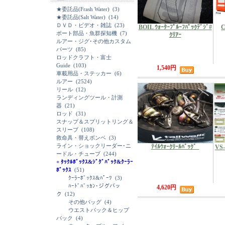
★委託品(Frash Water)
(3)
★委託品(Salt Water)
(14)
ＤＶＤ・ビデオ・雑誌
(23)
BOIL ｳｫｰﾀｰﾌﾟﾙｰﾌﾊﾟｯｸﾃﾞｼﾞ#
C
ボート部品・魚群探知機
(7)
ｸﾘｱｰ
ルアー・ジグ･その他カスタム
パーツ
(85)
ロッドクラフト・富士
Guide
(103)
1,540円
車載用品・ステッカー
(6)
ルアー
(2524)
リール
(12)
ランディングツール・計測
器
(21)
ロッド
(31)
スナップ＆スプリットリング＆
スリーブ
(108)
救命具・替えボンベ
(3)
ライン・ショックリーダー･ニ
ﾃｲﾙｳｫｰｸﾘｰﾙﾊﾞｯｸ゛
VS-
ードル・チューブ
(244)
+ ﾀｯｸﾙﾎﾞｯｸｽ&ｼﾞｸﾞﾊﾞｯｸ&ｸｰﾗｰ
ﾎﾞｯｸｽ
(51)
ｸｰﾗｰﾎﾞｯｸｽ&ﾊﾟｰﾂ
(3)
ﾊｰﾄﾞﾊﾞｯｶﾝ･ジグバッ
4,620円
ク
(12)
その他バッグ
(4)
ウエストバック＆ヒップ
バック
(4)