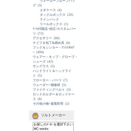
ウォータープルーフバッ
グ
(3)
エギケース
(4)
タックルボックス
(20)
ラインバック
リールボックス
(1)
ﾘｰﾙ付随品･純正/カスタムパー
ツ
(72)
アクセサリー
(66)
ナイフ＆包丁&締め具
(6)
フック＆シンカー・ｱｼｽﾄﾎﾙﾀﾞ
ｰ
(494)
ウェアー・キップ・グローブ・
シューズ
(42)
サングラス
(5)
ハンドライト＆ヘッドライ
ト
(5)
フローター・パーツ
(7)
ウェーダー･補修材
(5)
ファイティングベルト
(3)
ロッドホルダー＆ロッドケー
ス
(6)
その他小物･接着剤等
(2)
ソルトメーカー