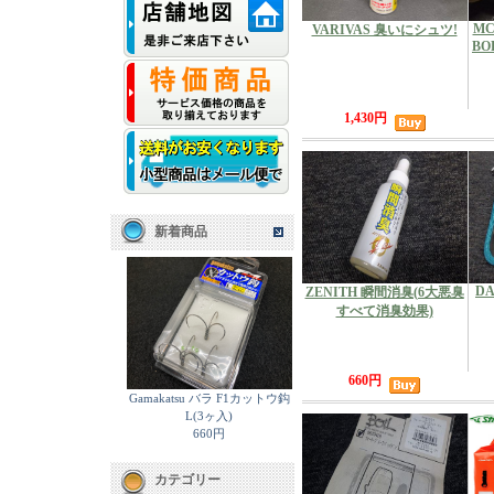
MC
VARIVAS 臭いにシュツ!
BO
1,430円
新着商品
DA
ZENITH 瞬間消臭(6大悪臭
すべて消臭効果)
660円
Gamakatsu バラ F1カットウ鈎
L(3ヶ入)
660円
カテゴリー