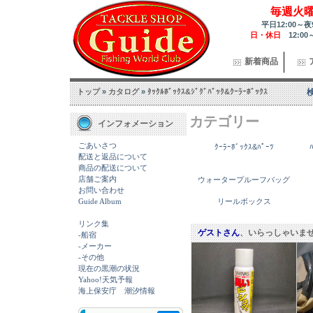
毎週火
平日12:00～夜
日・休日
12:00
新着商品
トップ
»
カタログ
»
ﾀｯｸﾙﾎﾞｯｸｽ&ｼﾞｸﾞﾊﾞｯｸ&ｸｰﾗｰﾎﾞｯｸｽ
カテゴリー
インフォメーション
ごあいさつ
ｸｰﾗｰﾎﾞｯｸｽ&ﾊﾟｰﾂ
配送と返品について
商品の配送について
店舗ご案内
ウォータープルーフバッグ
お問い合わせ
Guide Album
リールボックス
リンク集
ゲストさん
、いらっしゃいま
-船宿
-メーカー
-その他
現在の黒潮の状況
Yahoo!天気予報
海上保安庁 潮汐情報