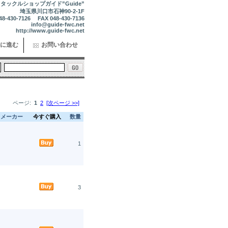
タックルショップガイド”Guide”
埼玉県川口市石神90-2-1F
48-430-7126 FAX 048-430-7136
info@guide-fwc.net
http://www.guide-fwc.net
に進む
お問い合わせ
ページ:
1
2
[次ページ >>]
メーカー
今すぐ購入
数量
1
3