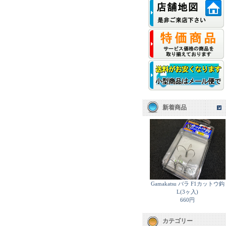
新着商品
Gamakatsu バラ F1カットウ鈎
L(3ヶ入)
660円
カテゴリー