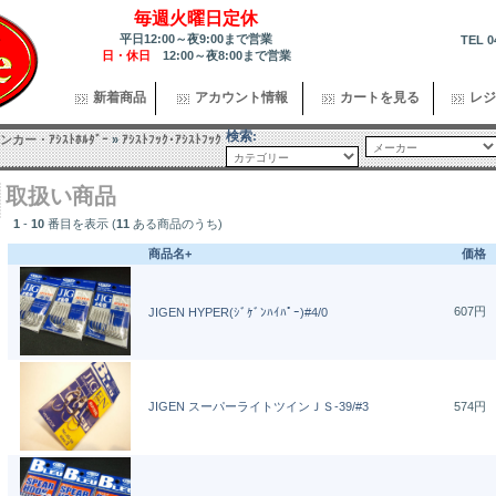
毎週火曜日定休
平日12:00～夜9:00まで営業
TEL 0
日・休日
12:00～夜8:00まで営業
新着商品
アカウント情報
カートを見る
レジ
検索:
カー・ｱｼｽﾄﾎﾙﾀﾞｰ
»
ｱｼｽﾄﾌｯｸ･ｱｼｽﾄﾌｯｸ
取扱い商品
1
-
10
番目を表示 (
11
ある商品のうち)
商品名+
価格
607円
JIGEN HYPER(ｼﾞｹﾞﾝﾊｲﾊﾟｰ)#4/0
JIGEN スーパーライトツインＪＳ-39/#3
574円