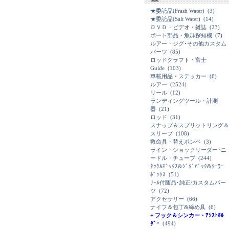
★委託品(Frash Water)
(3)
★委託品(Salt Water)
(14)
ＤＶＤ・ビデオ・雑誌
(23)
ボート部品・魚群探知機
(7)
ルアー・ジグ･その他カスタム
パーツ
(85)
ロッドクラフト・富士
Guide
(103)
車載用品・ステッカー
(6)
ルアー
(2524)
リール
(12)
ランディングツール・計測
器
(21)
ロッド
(31)
スナップ＆スプリットリング＆
スリーブ
(108)
救命具・替えボンベ
(3)
ライン・ショックリーダー･ニ
ードル・チューブ
(244)
ﾀｯｸﾙﾎﾞｯｸｽ&ｼﾞｸﾞﾊﾞｯｸ&ｸｰﾗｰ
ﾎﾞｯｸｽ
(51)
ﾘｰﾙ付随品･純正/カスタムパー
ツ
(72)
アクセサリー
(66)
ナイフ＆包丁&締め具
(6)
+ フック＆シンカー・ｱｼｽﾄﾎﾙ
ﾀﾞｰ
(494)