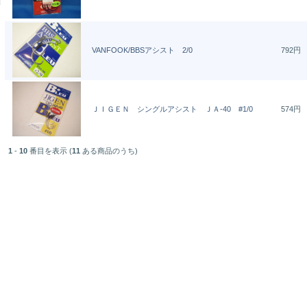
VANFOOK/BBSアシスト 2/0
792円
ＪＩＧＥＮ シングルアシスト ＪＡ-40 #1/0
574円
1
-
10
番目を表示 (
11
ある商品のうち)