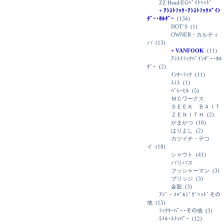
ZZ Head/EGﾍﾞｲﾄﾍｯﾄﾞ
+ ｱｼｽﾄﾌｯｸ･ｱｼｽﾄﾌｯｸﾊﾞｲﾝ
ﾀﾞｰ･ﾎﾙﾀﾞｰ
(134)
HOT`S
(1)
OWNER・カルティ
バ
(13)
+ VANFOOK
(11)
ｱｼｽﾄﾌｯｸﾊﾞｲﾝﾀﾞｰ･ﾎﾙ
ﾀﾞｰ
(2)
ｲﾝﾀｰﾌｯｸ
(11)
ｽﾐｽ
(1)
ﾊﾞﾚｰﾋﾙ
(5)
ＭＣワークス
ＳＥＥＫ ＢＡＩＴ
ＺＥＮＩＴＨ
(2)
がまかつ
(18)
はりよし
(2)
カツイチ・デコ
イ
(18)
シャウト
(41)
バリバス
フッシャーマン
(3)
ブリッジ
(3)
金龍
(3)
ｱｼﾞ・ﾒﾊﾞﾙｼﾞｸﾞﾍｯﾄﾞその
他
(15)
ﾌｯｸｷｰﾊﾟｰ･その他
(3)
ﾗﾄﾙ･ｽﾄｯﾊﾟｰ
(12)