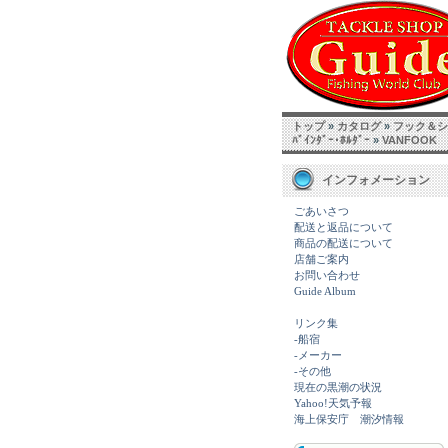
トップ
»
カタログ
»
フック＆シン
ﾊﾞｲﾝﾀﾞｰ･ﾎﾙﾀﾞｰ
»
VANFOOK
インフォメーション
ごあいさつ
配送と返品について
商品の配送について
店舗ご案内
お問い合わせ
Guide Album
リンク集
-船宿
-メーカー
-その他
現在の黒潮の状況
Yahoo!天気予報
海上保安庁 潮汐情報