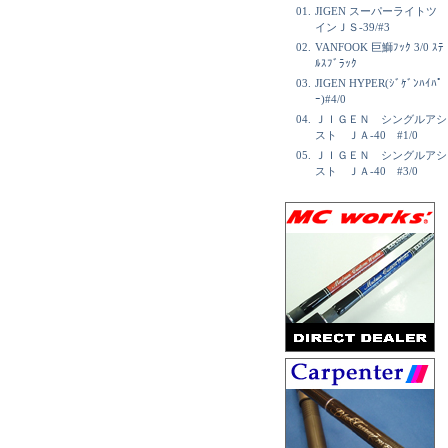
01.
JIGEN スーパーライトツ
インＪＳ-39/#3
02.
VANFOOK 巨鰤ﾌｯｸ 3/0 ｽﾃ
ﾙｽﾌﾞﾗｯｸ
03.
JIGEN HYPER(ｼﾞｹﾞﾝﾊｲﾊﾟ
ｰ)#4/0
04.
ＪＩＧＥＮ シングルアシ
スト ＪＡ-40 #1/0
05.
ＪＩＧＥＮ シングルアシ
スト ＪＡ-40 #3/0