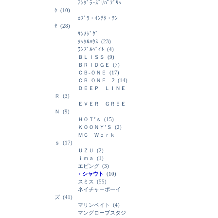
ｱﾝｸﾞﾗｰｽﾞﾘﾊﾟﾌﾞﾘｯ
ｸ
(10)
ｶﾌﾞﾗ・ｲﾝﾁｸ・ﾃﾝ
ﾔ
(28)
ｻﾝﾒｼﾞｸﾞ
ﾀｯｸﾙﾊｳｽ
(23)
ﾗﾝﾌﾞﾙﾍﾞｲﾄ
(4)
ＢＬＩＳＳ
(9)
ＢＲＩＤＧＥ
(7)
ＣＢ-ＯＮＥ
(17)
ＣＢ-ＯＮＥ 2
(14)
ＤＥＥＰ ＬＩＮＥ
Ｒ
(3)
ＥＶＥＲ ＧＲＥＥ
Ｎ
(9)
ＨＯＴ’ｓ
(15)
ＫＯＯＮＹ’Ｓ
(2)
ＭＣ Ｗｏｒｋ
ｓ
(17)
ＵＺＵ
(2)
ｉｍａ
(1)
エビング
(3)
+ シャウト
(10)
スミス
(55)
ネイチャーボーイ
ズ
(41)
マリンベイト
(4)
マングローブスタジ