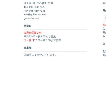
銀
埼玉県川口市石神90-2-1F
TEL 048-430-7126
商
FAX 048-430-7136
info@guide-fwc.net
・
guide-fwc.net
・
関
営業日
佐
商
毎週火曜日定休
み
平日12:00～夜9:00まで営業
日・休日
12:00～夜8:00まで営業
詳
駐車場
配
店舗前に１台分ございます。
商