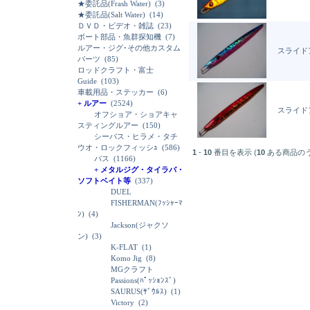
★委託品(Frash Water)
(3)
★委託品(Salt Water)
(14)
ＤＶＤ・ビデオ・雑誌
(23)
ボート部品・魚群探知機
(7)
ルアー・ジグ･その他カスタム
スライド
パーツ
(85)
ロッドクラフト・富士
Guide
(103)
車載用品・ステッカー
(6)
+ ルアー
(2524)
スライド
オフショア・ショアキャ
スティングルアー
(150)
シーバス・ヒラメ・タチ
ウオ・ロックフィッシｭ
(586)
1
-
10
番目を表示 (
10
ある商品の
バス
(1166)
+ メタルジグ・タイラバ・
ソフトベイト等
(337)
DUEL
FISHERMAN(ﾌｯｼｬｰﾏ
ﾝ)
(4)
Jackson(ジャクソ
ン)
(3)
K-FLAT
(1)
Komo Jig
(8)
MGクラフト
Passions(ﾊﾟｯｼｮﾝｽﾞ)
SAURUS(ｻﾞｳﾙｽ)
(1)
Victory
(2)