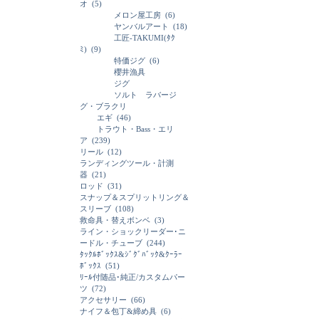
オ
(5)
メロン屋工房
(6)
ヤンバルアート
(18)
工匠-TAKUMI(ﾀｸ
ﾐ)
(9)
特価ジグ
(6)
櫻井漁具
ジグ
ソルト ラバージ
グ・ブラクリ
エギ
(46)
トラウト・Bass・エリ
ア
(239)
リール
(12)
ランディングツール・計測
器
(21)
ロッド
(31)
スナップ＆スプリットリング＆
スリーブ
(108)
救命具・替えボンベ
(3)
ライン・ショックリーダー･ニ
ードル・チューブ
(244)
ﾀｯｸﾙﾎﾞｯｸｽ&ｼﾞｸﾞﾊﾞｯｸ&ｸｰﾗｰ
ﾎﾞｯｸｽ
(51)
ﾘｰﾙ付随品･純正/カスタムパー
ツ
(72)
アクセサリー
(66)
ナイフ＆包丁&締め具
(6)