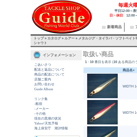
毎週火
平日12:00～夜
日・休日
12:00
新着商品
トップ
»
カタログ
»
ルアー
»
メタルジグ・タイラバ・ソフトベイト
シャウト
取扱い商品
インフォメーション
1
-
10
番目を表示 (
10
ある商品の
ごあいさつ
配送と返品について
商品名+
商品の配送について
店舗ご案内
お問い合わせ
WIDTH 1
Guide Album
リンク集
-船宿
-メーカー
WIDTH 1
-その他
現在の黒潮の状況
Yahoo!天気予報
海上保安庁 潮汐情報