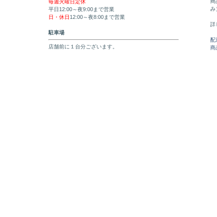
商
毎週火曜日定休
み
平日12:00～夜9:00まで営業
日・休日
12:00～夜8:00まで営業
詳
駐車場
配
店舗前に１台分ございます。
商