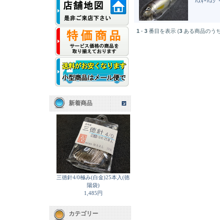
ﾊｽｷｰﾊｽｼ
1
-
3
番目を表示 (
3
ある商品のうち
新着商品
三徳針4/0極み(白金)25本入(徳
陽袋)
1,485円
カテゴリー