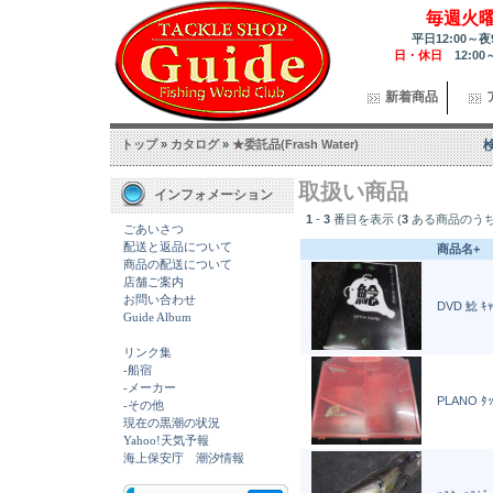
毎週火
平日12:00～夜
日・休日
12:00
新着商品
トップ
»
カタログ
»
★委託品(Frash Water)
取扱い商品
インフォメーション
1
-
3
番目を表示 (
3
ある商品のうち
ごあいさつ
配送と返品について
商品名+
商品の配送について
店舗ご案内
お問い合わせ
DVD 鯰 ｷ
Guide Album
リンク集
-船宿
-メーカー
PLANO ﾀ
-その他
現在の黒潮の状況
Yahoo!天気予報
海上保安庁 潮汐情報