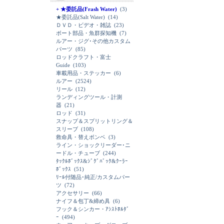
+ ★委託品(Frash Water)
(3)
★委託品(Salt Water)
(14)
ＤＶＤ・ビデオ・雑誌
(23)
ボート部品・魚群探知機
(7)
ルアー・ジグ･その他カスタム
パーツ
(85)
ロッドクラフト・富士
Guide
(103)
車載用品・ステッカー
(6)
ルアー
(2524)
リール
(12)
ランディングツール・計測
器
(21)
ロッド
(31)
スナップ＆スプリットリング＆
スリーブ
(108)
救命具・替えボンベ
(3)
ライン・ショックリーダー･ニ
ードル・チューブ
(244)
ﾀｯｸﾙﾎﾞｯｸｽ&ｼﾞｸﾞﾊﾞｯｸ&ｸｰﾗｰ
ﾎﾞｯｸｽ
(51)
ﾘｰﾙ付随品･純正/カスタムパー
ツ
(72)
アクセサリー
(66)
ナイフ＆包丁&締め具
(6)
フック＆シンカー・ｱｼｽﾄﾎﾙﾀﾞ
ｰ
(494)