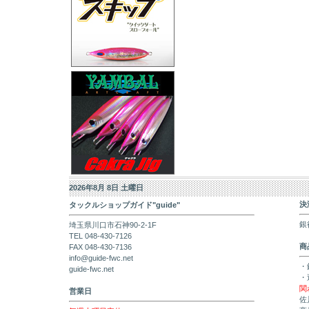
2026年8月 8日 土曜日
決
タックルショップガイド"guide"
銀
埼玉県川口市石神90-2-1F
TEL 048-430-7126
商
FAX 048-430-7136
info@guide-fwc.net
・
guide-fwc.net
・
関
営業日
佐