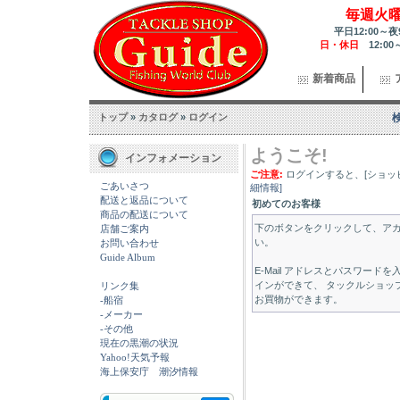
毎週火
平日12:00～夜
日・休日
12:00
新着商品
トップ
»
カタログ
»
ログイン
ようこそ!
インフォメーション
ご注意:
ログインすると、[ショッピ
ごあいさつ
細情報]
配送と返品について
初めてのお客様
商品の配送について
下のボタンをクリックして、ア
店舗ご案内
い。
お問い合わせ
Guide Album
E-Mail アドレスとパスワード
インができて、 タックルショップガイ
リンク集
お買物ができます。
-船宿
-メーカー
-その他
現在の黒潮の状況
Yahoo!天気予報
海上保安庁 潮汐情報