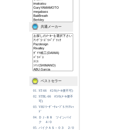
共通メーカー
ベストセラー
01.
ST-66 #2/0(ﾒｰﾙ便不可)
02.
STBL-66 #3/0(ﾒｰﾙ便不
可)
03.
VHJ ﾘｰﾀﾞｰﾁｭｰﾌﾞS ｸﾘｱﾚｯ
ﾄﾞ
04.
ＤＪ-８８ ツインパイ
ク ４/０
05.
パイクＡＳ－０３ ２/０