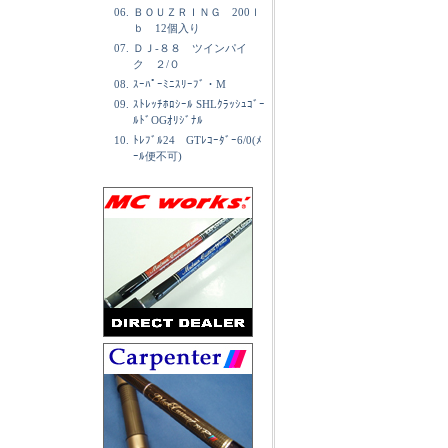
06.
ＢＯＵＺＲＩＮＧ 200ｌ
ｂ 12個入り
07.
ＤＪ-８８ ツインパイ
ク ２/０
08.
ｽｰﾊﾟｰﾐﾆｽﾘｰﾌﾞ・M
09.
ｽﾄﾚｯﾁﾎﾛｼｰﾙ SHLｸﾗｯｼｭｺﾞｰ
ﾙﾄﾞOGｵﾘｼﾞﾅﾙ
10.
ﾄﾚﾌﾞﾙ24 GTﾚｺｰﾀﾞｰ6/0(ﾒ
ｰﾙ便不可)