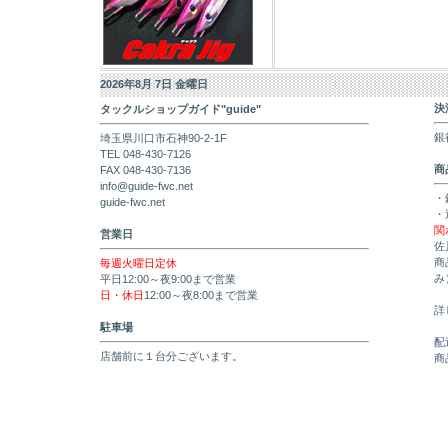
2026年8月 7日 金曜日
決
タックルショップガイド"guide"
銀
埼玉県川口市石神90-2-1F
TEL 048-430-7126
商
FAX 048-430-7136
info@guide-fwc.net
・
guide-fwc.net
・
関
営業日
佐
商
毎週火曜日定休
み
平日12:00～夜9:00まで営業
日・休日
12:00～夜8:00まで営業
詳
駐車場
配
店舗前に１台分ございます。
商