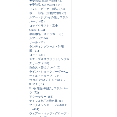
★委託品(Frash Water)
(3)
★委託品(Salt Water)
(14)
ＤＶＤ・ビデオ・雑誌
(23)
ボート部品・魚群探知機
(7)
ルアー・ジグ･その他カスタム
パーツ
(85)
ロッドクラフト・富士
Guide
(103)
車載用品・ステッカー
(6)
ルアー
(2524)
リール
(12)
ランディングツール・計測
器
(21)
ロッド
(31)
スナップ＆スプリットリング＆
スリーブ
(108)
救命具・替えボンベ
(3)
ライン・ショックリーダー･ニ
ードル・チューブ
(244)
ﾀｯｸﾙﾎﾞｯｸｽ&ｼﾞｸﾞﾊﾞｯｸ&ｸｰﾗｰ
ﾎﾞｯｸｽ
(51)
ﾘｰﾙ付随品･純正/カスタムパー
ツ
(72)
アクセサリー
(66)
ナイフ＆包丁&締め具
(6)
フック＆シンカー・ｱｼｽﾄﾎﾙﾀﾞ
ｰ
(494)
ウェアー・キップ・グローブ・