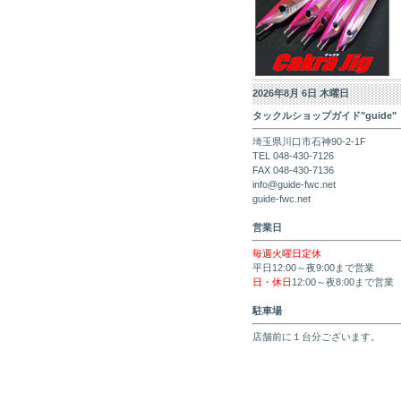
2026年8月 6日 木曜日
タックルショップガイド"guide"
埼玉県川口市石神90-2-1F
TEL 048-430-7126
FAX 048-430-7136
info@guide-fwc.net
guide-fwc.net
営業日
毎週火曜日定休
平日12:00～夜9:00まで営業
日・休日
12:00～夜8:00まで営業
駐車場
店舗前に１台分ございます。