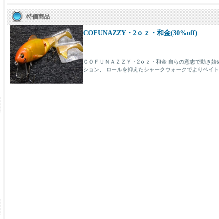
特価商品
COFUNAZZY・2ｏｚ・和金(30%off)
ＣＯＦＵＮＡＺＺＹ・2ｏｚ・和金 自らの意志で動き始
ション、 ロールを抑えたシャークウォークでよりベイトに肉