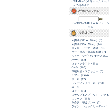
-
SHIMANO(ｼﾏﾉ) ホームページ
-
その他の商品
友達に知らせる
この商品のURLを友達にメー
する
カテゴリー
★委託品(Frash Water)
(3)
★委託品(Salt Water)
(14)
ＤＶＤ・ビデオ・雑誌
(23)
ボート部品・魚群探知機
(7)
ルアー・ジグ･その他カスタム
パーツ
(85)
ロッドクラフト・富士
Guide
(103)
車載用品・ステッカー
(6)
ルアー
(2524)
リール
(12)
ランディングツール・計測
器
(21)
ロッド
(31)
スナップ＆スプリットリング＆
スリーブ
(108)
救命具・替えボンベ
(3)
ライン・ショックリーダー･ニ