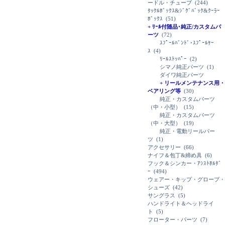
ードル・チューブ
(244)
ﾀｯｸﾙﾎﾞｯｸｽ&ｼﾞｸﾞﾊﾞｯｸ&ｸｰﾗｰ
ﾎﾞｯｸｽ
(51)
+ ﾘｰﾙ付随品･純正/カスタムパ
ーツ
(72)
ｽﾌﾟｰﾙﾊﾞﾝﾄﾞ･ｽﾌﾟｰﾙｹｰ
ｽ
(4)
ﾘｰﾙｽﾄｯﾊﾟｰ
(2)
シマノ純正パーツ
(1)
ダイワ純正パーツ
+ リールメンテナンス用・
ベアリング等
(30)
純正・カスタムパーツ
（中・小型）
(15)
純正・カスタムパーツ
（中・大型）
(19)
純正・電動リールパー
ツ
(1)
アクセサリー
(66)
ナイフ＆包丁&締め具
(6)
フック＆シンカー・ｱｼｽﾄﾎﾙﾀﾞ
ｰ
(494)
ウェアー・キップ・グローブ・
シューズ
(42)
サングラス
(5)
ハンドライト＆ヘッドライ
ト
(5)
フローター・パーツ
(7)