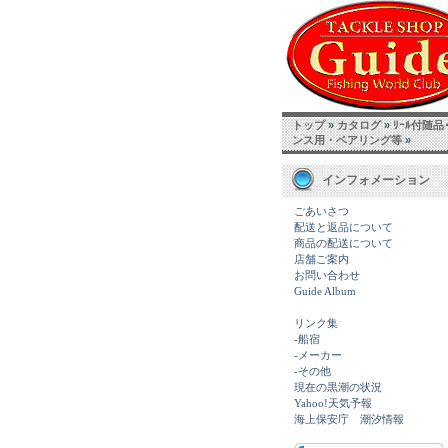
トップ
»
カタログ
»
ﾘｰﾙ付随
ンス用・ベアリング等
»
インフォメーション
ごあいさつ
配送と返品について
商品の配送について
店舗ご案内
お問い合わせ
Guide Album
リンク集
-船宿
-メーカー
-その他
現在の黒潮の状況
Yahoo!天気予報
海上保安庁 潮汐情報