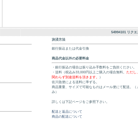
54994101 リク
決済方法
銀行振込または代金引換
商品代金以外の必要料金
・銀行振込の場合は振り込み手数料をご負担ください。
・送料（税込み33,000円以上ご購入の場合無料。
ただし
関わらず別途送料を頂きます。
）
佐川急便による送料に準ずる。
商品重量、サイズで可能なものはメール便にて配送。（
み）
詳しくは下記ページをご参照下さい。
配送と返品について
商品の配送について