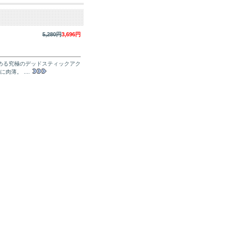
5,280円
3,696円
める究極のデッドスティックアク
薄。 ....