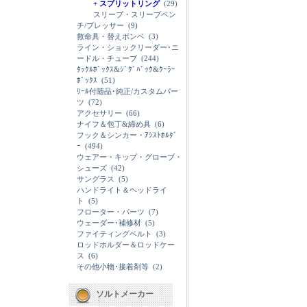
+ スプリットリング
(29)
スリーブ・スリーブペン
チ/プレッサー
(9)
救命具・替えボンベ
(3)
ライン・ショックリーダー･ニ
ードル・チューブ
(244)
ﾀｯｸﾙﾎﾞｯｸｽ&ｼﾞｸﾞﾊﾞｯｸ&ｸｰﾗｰ
ﾎﾞｯｸｽ
(51)
ﾘｰﾙ付随品･純正/カスタムパー
ツ
(72)
アクセサリー
(66)
ナイフ＆包丁&締め具
(6)
フック＆シンカー・ｱｼｽﾄﾎﾙﾀﾞ
ｰ
(494)
ウェアー・キップ・グローブ・
シューズ
(42)
サングラス
(5)
ハンドライト＆ヘッドライ
ト
(5)
フローター・パーツ
(7)
ウェーダー･補修材
(5)
ファイティングベルト
(3)
ロッドホルダー＆ロッドケー
ス
(6)
その他小物･接着剤等
(2)
ソルトメーカー