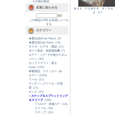
-
その他の商品
友達に知らせる
ＭＡＸ ＰＯＷＥＲ ＲＩＮＧ
Ｈ ♯７
この商品のURLを友達にメール
する
カテゴリー
★委託品(Frash Water)
(3)
★委託品(Salt Water)
(14)
ＤＶＤ・ビデオ・雑誌
(23)
ボート部品・魚群探知機
(7)
ルアー・ジグ･その他カスタム
パーツ
(85)
ロッドクラフト・富士
Guide
(103)
車載用品・ステッカー
(6)
ルアー
(2524)
リール
(12)
ランディングツール・計測
器
(21)
ロッド
(31)
+ スナップ＆スプリットリング
＆スリーブ
(108)
ﾌﾟﾚｽﾘﾝｸﾞ･溶接ﾘﾝｸﾞ
(14)
スイベル
(30)
スナップ
(26)