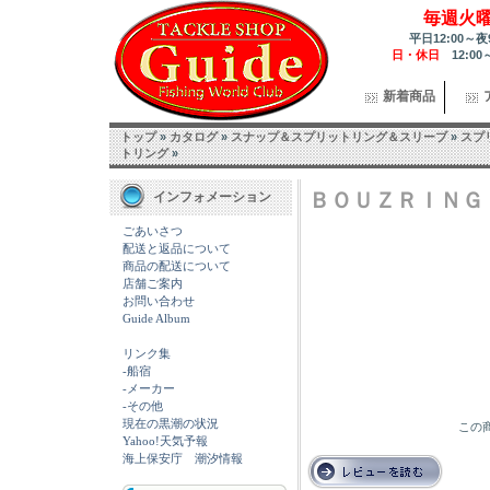
毎週火
平日12:00～夜
日・休日
12:00
新着商品
トップ
»
カタログ
»
スナップ＆スプリットリング＆スリーブ
»
スプ
トリング
»
ＢＯＵＺＲＩＮＧ 
インフォメーション
ごあいさつ
配送と返品について
商品の配送について
店舗ご案内
お問い合わせ
Guide Album
リンク集
-船宿
-メーカー
-その他
現在の黒潮の状況
この商
Yahoo!天気予報
海上保安庁 潮汐情報