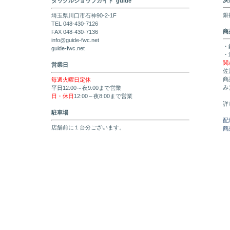
決
タックルショップガイド"guide"
銀
埼玉県川口市石神90-2-1F
TEL 048-430-7126
商
FAX 048-430-7136
info@guide-fwc.net
・
guide-fwc.net
・
関
営業日
佐
商
毎週火曜日定休
み
平日12:00～夜9:00まで営業
日・休日
12:00～夜8:00まで営業
詳
駐車場
配
店舗前に１台分ございます。
商