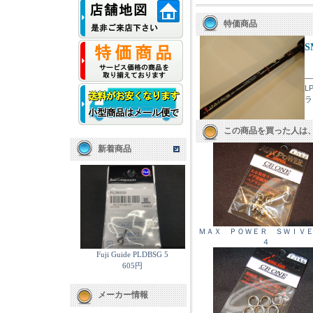
特価商品
S
L
ラ
この商品を買った人は
新着商品
ＭＡＸ ＰＯＷＥＲ ＳＷＩＶＥ
４
Fuji Guide PLDBSG 5
605円
メーカー情報