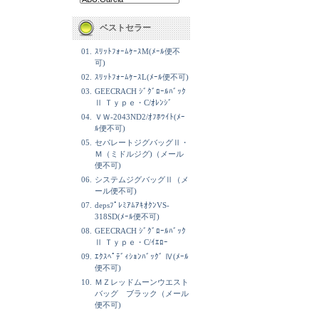
ベストセラー
01.
ｽﾘｯﾄﾌｫｰﾑｹｰｽM(ﾒｰﾙ便不
可)
02.
ｽﾘｯﾄﾌｫｰﾑｹｰｽL(ﾒｰﾙ便不可)
03.
GEECRACH ｼﾞｸﾞﾛｰﾙﾊﾞｯｸ
Ⅱ Ｔｙｐｅ・C/ｵﾚﾝｼﾞ
04.
ＶＷ-2043ND2/ｵﾌﾎﾜｲﾄ(ﾒｰ
ﾙ便不可)
05.
セパレートジグバッグⅡ・
Ｍ（ミドルジグ)（メール
便不可)
06.
システムジグバッグⅡ（メ
ール便不可)
07.
depsﾌﾟﾚﾐｱﾑｱｷｵｸﾝVS-
318SD(ﾒｰﾙ便不可)
08.
GEECRACH ｼﾞｸﾞﾛｰﾙﾊﾞｯｸ
Ⅱ Ｔｙｐｅ・C/ｲｴﾛｰ
09.
ｴｸｽﾍﾟﾃﾞｨｼｮﾝﾊﾞｯｸﾞ Ⅳ(ﾒｰﾙ
便不可)
10.
ＭＺレッドムーンウエスト
バッグ ブラック（メール
便不可)