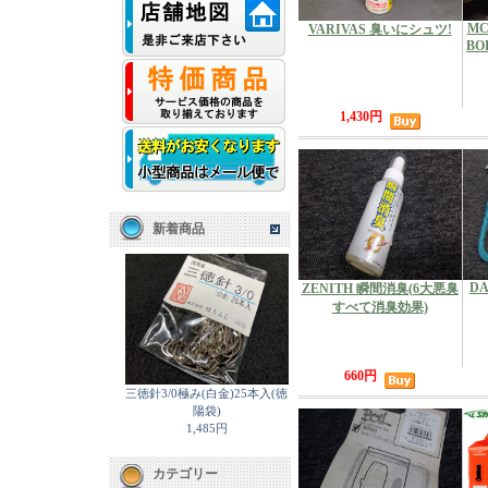
MC
VARIVAS 臭いにシュツ!
BO
1,430円
新着商品
DA
ZENITH 瞬間消臭(6大悪臭
すべて消臭効果)
660円
三徳針3/0極み(白金)25本入(徳
陽袋)
1,485円
カテゴリー