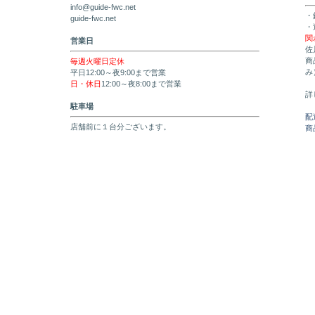
info@guide-fwc.net
・
guide-fwc.net
・
関
営業日
佐
商
毎週火曜日定休
み
平日12:00～夜9:00まで営業
日・休日
12:00～夜8:00まで営業
詳
駐車場
配
店舗前に１台分ございます。
商