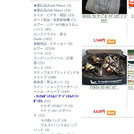
★委託品(Frash Water)
(3)
★委託品(Salt Water)
(14)
ＤＶＤ・ビデオ・雑誌
(23)
BOIL ｳｫｰﾀｰﾌﾟﾙｰﾌﾊﾟｯｸﾃﾞｼﾞ#
C
ボート部品・魚群探知機
(7)
ｸﾘｱｰ
ルアー・ジグ･その他カスタム
パーツ
(85)
ロッドクラフト・富士
Guide
(103)
1,540円
車載用品・ステッカー
(6)
ルアー
(2524)
リール
(12)
ランディングツール・計測
器
(21)
ロッド
(31)
スナップ＆スプリットリング＆
スリーブ
(108)
救命具・替えボンベ
(3)
ライン・ショックリーダー･ニ
ﾃｲﾙｳｫｰｸﾘｰﾙﾊﾞｯｸ゛
VS-
ードル・チューブ
(244)
+ ﾀｯｸﾙﾎﾞｯｸｽ&ｼﾞｸﾞﾊﾞｯｸ&ｸｰﾗｰ
ﾎﾞｯｸｽ
(51)
ｸｰﾗｰﾎﾞｯｸｽ&ﾊﾟｰﾂ
(3)
ﾊｰﾄﾞﾊﾞｯｶﾝ･ジグバッ
4,620円
ク
(12)
その他バッグ
(4)
ウエストバック＆ヒップ
バック
(4)