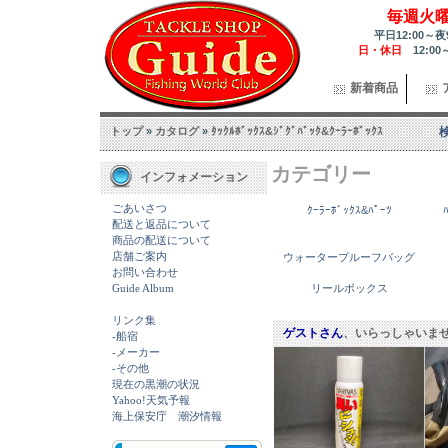
毎週火
平日12:00～夜
日・休日
12:00
新着商品
トップ
»
カタログ
»
ﾀｯｸﾙﾎﾞｯｸｽ&ｼﾞｸﾞﾊﾞｯｸ&ｸｰﾗｰﾎﾞｯｸｽ
カテゴリー
インフォメーション
ごあいさつ
ｸｰﾗｰﾎﾞｯｸｽ&ﾊﾟｰﾂ
配送と返品について
商品の配送について
店舗ご案内
ウォータープルーフバッグ
お問い合わせ
Guide Album
リールボックス
リンク集
ゲストさん
、いらっしゃいま
-船宿
-メーカー
-その他
現在の黒潮の状況
Yahoo!天気予報
海上保安庁 潮汐情報