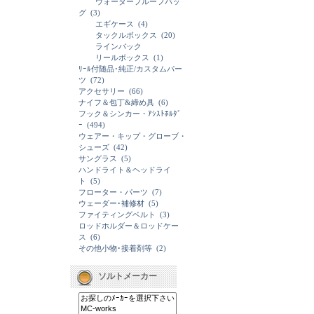
ウォータープルーフバッ
グ
(3)
エギケース
(4)
タックルボックス
(20)
ラインバック
リールボックス
(1)
ﾘｰﾙ付随品･純正/カスタムパー
ツ
(72)
アクセサリー
(66)
ナイフ＆包丁&締め具
(6)
フック＆シンカー・ｱｼｽﾄﾎﾙﾀﾞ
ｰ
(494)
ウェアー・キップ・グローブ・
シューズ
(42)
サングラス
(5)
ハンドライト＆ヘッドライ
ト
(5)
フローター・パーツ
(7)
ウェーダー･補修材
(5)
ファイティングベルト
(3)
ロッドホルダー＆ロッドケー
ス
(6)
その他小物･接着剤等
(2)
ソルトメーカー