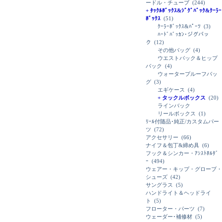
ードル・チューブ
(244)
+ ﾀｯｸﾙﾎﾞｯｸｽ&ｼﾞｸﾞﾊﾞｯｸ&ｸｰﾗｰ
ﾎﾞｯｸｽ
(51)
ｸｰﾗｰﾎﾞｯｸｽ&ﾊﾟｰﾂ
(3)
ﾊｰﾄﾞﾊﾞｯｶﾝ･ジグバッ
ク
(12)
その他バッグ
(4)
ウエストバック＆ヒップ
バック
(4)
ウォータープルーフバッ
グ
(3)
エギケース
(4)
+ タックルボックス
(20)
ラインバック
リールボックス
(1)
ﾘｰﾙ付随品･純正/カスタムパー
ツ
(72)
アクセサリー
(66)
ナイフ＆包丁&締め具
(6)
フック＆シンカー・ｱｼｽﾄﾎﾙﾀﾞ
ｰ
(494)
ウェアー・キップ・グローブ・
シューズ
(42)
サングラス
(5)
ハンドライト＆ヘッドライ
ト
(5)
フローター・パーツ
(7)
ウェーダー･補修材
(5)