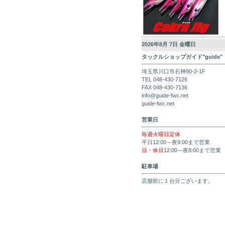
2026年8月 7日 金曜日
タックルショップガイド"guide"
埼玉県川口市石神90-2-1F
TEL 048-430-7126
FAX 048-430-7136
info@guide-fwc.net
guide-fwc.net
営業日
毎週火曜日定休
平日12:00～夜9:00まで営業
日・休日
12:00～夜8:00まで営業
駐車場
店舗前に１台分ございます。