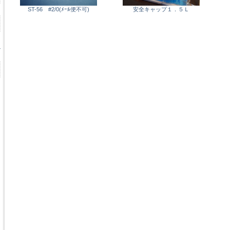
ST-56 #2/0(ﾒｰﾙ便不可)
安全キャップ１．５Ｌ
ル