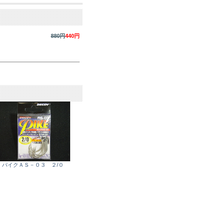
880円
440円
パイクＡＳ－０３ ２/０