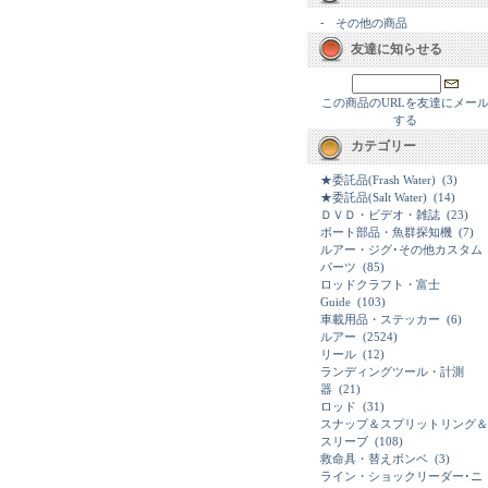
-
その他の商品
友達に知らせる
この商品のURLを友達にメー
する
カテゴリー
★委託品(Frash Water)
(3)
★委託品(Salt Water)
(14)
ＤＶＤ・ビデオ・雑誌
(23)
ボート部品・魚群探知機
(7)
ルアー・ジグ･その他カスタム
パーツ
(85)
ロッドクラフト・富士
Guide
(103)
車載用品・ステッカー
(6)
ルアー
(2524)
リール
(12)
ランディングツール・計測
器
(21)
ロッド
(31)
スナップ＆スプリットリング＆
スリーブ
(108)
救命具・替えボンベ
(3)
ライン・ショックリーダー･ニ