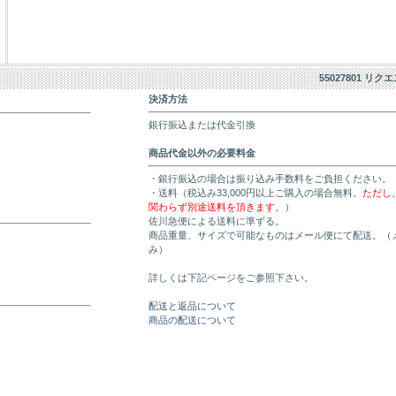
55027801 リク
決済方法
銀行振込または代金引換
商品代金以外の必要料金
・銀行振込の場合は振り込み手数料をご負担ください。
・送料（税込み33,000円以上ご購入の場合無料。
ただし
関わらず別途送料を頂きます。
）
佐川急便による送料に準ずる。
商品重量、サイズで可能なものはメール便にて配送。（
み）
詳しくは下記ページをご参照下さい。
配送と返品について
商品の配送について