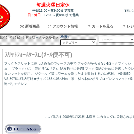
毎週火曜日定休
平日12:00～夜9:00まで営業
TEL 0
日・休日
12:00～夜8:00まで営業
新着商品
アカウント情報
カートを見る
レジ
検索:
ｽ&ｼﾞｸﾞﾊﾞｯｸ&ｸｰﾗｰﾎﾞｯｸｽ
»
タックルボッ
ｽﾘｯﾄﾌｫｰﾑｹｰｽL(ﾒｰﾙ便不可)
フックをスリットに差し込めるのでケースの中で フックがからまない!ロックフィッシ
ュ、 ブラックバス、管釣り(エリア)、鮎友釣りに最適! フック収納のために厳選したウ
タンマットを使用。 ジグヘッド等にワームを刺したまま収納するのに便利。 VS-8050、
VS-3078に収納可能 ■サイズ 186×103×34mm 素 材 <本体>ポリプロピレン <マット>発
泡ポリエチレン
この商品は 2009年1月21日 水曜日 にカタログに登録され