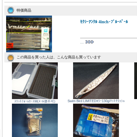
特価商品
ｾｸｼｰｱﾝｸﾙ 4inch･ﾌﾞﾙｰﾊﾟｰﾙ
....
この商品を買った人は、こんな商品も買っています
Swim Bird LIMITEDｶﾗｰ130g/ﾏｯﾄｸﾗｯｼｭ
ｽﾘｯﾄﾌｫｰﾑｹｰｽM(ﾒｰﾙ便不可)