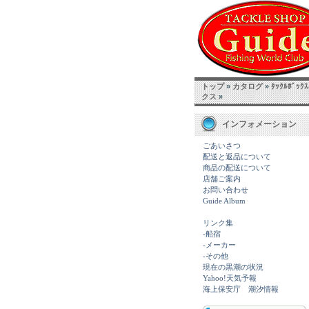
トップ
»
カタログ
»
ﾀｯｸﾙﾎﾞｯｸ
クス
»
インフォメーション
ごあいさつ
配送と返品について
商品の配送について
店舗ご案内
お問い合わせ
Guide Album
リンク集
-船宿
-メーカー
-その他
現在の黒潮の状況
Yahoo!天気予報
海上保安庁 潮汐情報