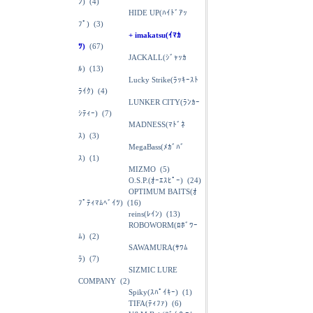
ﾝ)
(4)
HIDE UP(ﾊｲﾄﾞｱｯ
ﾌﾟ)
(3)
+ imakatsu(ｲﾏｶ
ﾂ)
(67)
JACKALL(ｼﾞｬｯｶ
ﾙ)
(13)
Lucky Strike(ﾗｯｷｰｽﾄ
ﾗｲｸ)
(4)
LUNKER CITY(ﾗﾝｶｰ
ｼﾃｨｰ)
(7)
MADNESS(ﾏﾄﾞﾈ
ｽ)
(3)
MegaBass(ﾒｶﾞﾊﾞ
ｽ)
(1)
MIZMO
(5)
O.S.P.(ｵｰｴｽﾋﾟｰ)
(24)
OPTIMUM BAITS(ｵ
ﾌﾟﾃｨﾏﾑﾍﾞｲﾂ)
(16)
reins(ﾚｲﾝ)
(13)
ROBOWORM(ﾛﾎﾞﾜｰ
ﾑ)
(2)
SAWAMURA(ｻﾜﾑ
ﾗ)
(7)
SIZMIC LURE
COMPANY
(2)
Spiky(ｽﾊﾟｲｷｰ)
(1)
TIFA(ﾃｨﾌｧ)
(6)