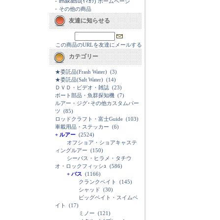
-
imakatsu(ｲﾏｶﾂ) ホームページ
-
その他の商品
友達に知らせる
この商品のURLを友達にメールする
カテゴリー
★委託品(Frash Water)
(3)
★委託品(Salt Water)
(14)
ＤＶＤ・ビデオ・雑誌
(23)
ボート部品・魚群探知機
(7)
ルアー・ジグ･その他カスタムパー
ツ
(85)
ロッドクラフト・富士Guide
(103)
車載用品・ステッカー
(6)
+ ルアー
(2524)
オフショア・ショアキャステ
ィングルアー
(150)
シーバス・ヒラメ・タチウ
オ・ロックフィッシｭ
(586)
+ バス
(1166)
クランクベイト
(145)
シャッド
(30)
ビッグベイト・スイムベ
イト
(17)
ミノー
(121)