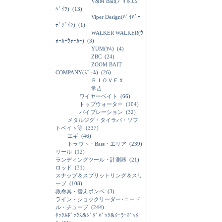
V&M Bait(ﾌﾞｲ＆ｴﾑ
ﾍﾞｲﾂ)
(13)
Viper Design(ﾊﾞｲﾊﾟｰ
ﾃﾞｻﾞｲﾝ)
(1)
WALKER WALKER(ｳ
ｫｰｶｰｳｫｰｶｰ)
(3)
YUM(ﾔﾑ)
(4)
ZBC
(24)
ZOOM BAIT
COMPANY(ｽﾞｰﾑ)
(26)
ＢＩＯＶＥＸ
常吉
ワイヤーベイト
(66)
トップウォーター
(104)
バイブレーション
(32)
メタルジグ・タイラバ・ソフ
トベイト等
(337)
エギ
(46)
トラウト・Bass・エリア
(239)
リール
(12)
ランディングツール・計測器
(21)
ロッド
(31)
スナップ＆スプリットリング＆スリ
ーブ
(108)
救命具・替えボンベ
(3)
ライン・ショックリーダー･ニード
ル・チューブ
(244)
ﾀｯｸﾙﾎﾞｯｸｽ&ｼﾞｸﾞﾊﾞｯｸ&ｸｰﾗｰﾎﾞｯｸ