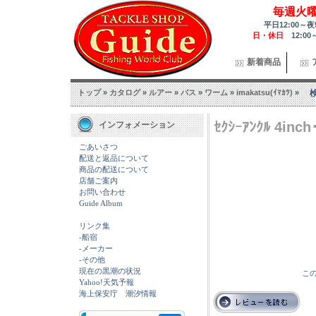
毎週火
平日12:00～夜
日・休日
12:00
新着商品
トップ
»
カタログ
»
ルアー
»
バス
»
ワーム
»
imakatsu(ｲﾏｶﾂ)
»
ｾｸｼｰｱﾝｸﾙ 4inch
インフォメーション
ごあいさつ
配送と返品について
商品の配送について
店舗ご案内
お問い合わせ
Guide Album
リンク集
-船宿
-メーカー
-その他
現在の黒潮の状況
この
Yahoo!天気予報
海上保安庁 潮汐情報