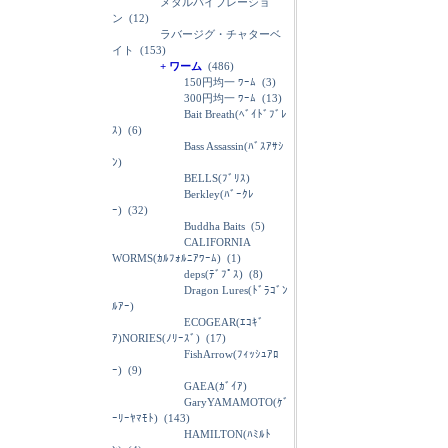
メタルバイブレーショ
ン
(12)
ラバージグ・チャターベ
イト
(153)
+ ワーム
(486)
150円均一 ﾜｰﾑ
(3)
300円均一 ﾜｰﾑ
(13)
Bait Breath(ﾍﾞｲﾄﾞﾌﾞﾚ
ｽ)
(6)
Bass Assassin(ﾊﾞｽｱｻｼ
ﾝ)
BELLS(ﾌﾞﾘｽ)
Berkley(ﾊﾞｰｸﾚ
ｰ)
(32)
Buddha Baits
(5)
CALIFORNIA
WORMS(ｶﾙﾌｫﾙﾆｱﾜｰﾑ)
(1)
deps(ﾃﾞﾌﾟｽ)
(8)
Dragon Lures(ﾄﾞﾗｺﾞﾝ
ﾙｱｰ)
ECOGEAR(ｴｺｷﾞ
ｱ)NORIES(ﾉﾘｰｽﾞ)
(17)
FishArrow(ﾌｨｯｼｭｱﾛ
ｰ)
(9)
GAEA(ｶﾞｲｱ)
GaryYAMAMOTO(ｹﾞ
ｰﾘｰﾔﾏﾓﾄ)
(143)
HAMILTON(ﾊﾐﾙﾄ