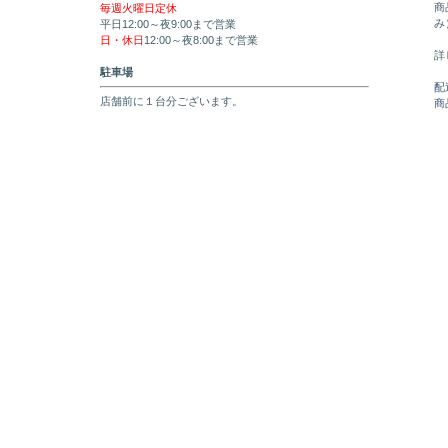
商
毎週火曜日定休
み
平日12:00～夜9:00まで営業
日・休日
12:00～夜8:00まで営業
詳
駐車場
配
店舗前に１台分ございます。
商