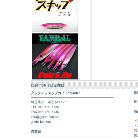
2026年8月 7日 金曜日
決
タックルショップガイド"guide"
銀
埼玉県川口市石神90-2-1F
TEL 048-430-7126
商
FAX 048-430-7136
info@guide-fwc.net
・
guide-fwc.net
・
関
営業日
佐