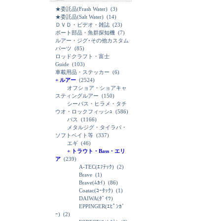
★委託品(Frash Water)
(3)
★委託品(Salt Water)
(14)
ＤＶＤ・ビデオ・雑誌
(23)
ボート部品・魚群探知機
(7)
ルアー・ジグ･その他カスタム
パーツ
(85)
ロッドクラフト・富士
Guide
(103)
車載用品・ステッカー
(6)
+ ルアー
(2524)
オフショア・ショアキャ
スティングルアー
(150)
シーバス・ヒラメ・タチ
ウオ・ロックフィッシｭ
(586)
バス
(1166)
メタルジグ・タイラバ・
ソフトベイト等
(337)
エギ
(46)
+ トラウト・Bass・エリ
ア
(239)
A-TEC(ｴﾌﾃｯｸ)
(2)
Brave
(1)
Brave(ﾑｶｲ)
(86)
Coatac(ｺｰﾀｯｸ)
(1)
DAIWA(ﾀﾞｲﾜ)
EPPINGER(ｴﾋﾟﾝｶﾞ
ｰ)
(2)