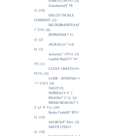
FOREST(ﾌｫﾚｽﾄ)
(3)
Gamakatsu(ｶﾞﾏｶ
ﾂ)
(24)
HALCO TACKLE
COMPANY
(2)
HILDEBRANDT(ﾋﾙﾃﾞ
ﾌﾞﾗﾝﾄ)
(6)
HOPKINS(ﾎﾌﾟｷﾝ
ｽ)
(2)
JACKALL(ｼﾞｬｯｶ
ﾙ)
(1)
Jackson(ｼﾞｬｸｿﾝ)
(3)
Lamble Bait(ﾗﾝﾌﾞﾙﾍﾞ
ｲﾄ)
(1)
LUCKY CRAFT(ﾗｯｷｰ
ｸﾗﾌﾄ)
(6)
LUHR・JENSEN(ﾙｰﾊ
ｰｼﾞｪﾝｾﾝ)
(4)
NAC(ﾅｯｸ)
NORIES(ﾉﾘｰｽﾞ)
PAGOS(ﾊﾟｺﾞｽ)
(2)
PRISM DESIGN(ﾌﾟﾘ
ｽﾞﾑﾃﾞｻﾞｲﾝ)
(39)
Rodio Craft(ﾛﾃﾞｵｸﾗﾌ
ﾄ)
(10)
SAURUS(ｻﾞｳﾙｽ)
(3)
SMITH LTD(ｽﾐ
ｽ)
(14)