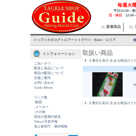
毎週火
平日12:00～夜
日・休日
12:00
新着商品
トップ
»
カタログ
»
ルアー
»
トラウト・Bass・エリア
取扱い商品
インフォメーション
1
-
1
番目を表示 (
1
ある商品のうち
ごあいさつ
配送と返品について
商品の配送について
店舗ご案内
お問い合わせ
M
Guide Album
リンク集
-船宿
1
-
1
番目を表示 (
1
ある商品のうち
-メーカー
-その他
現在の黒潮の状況
Yahoo!天気予報
海上保安庁 潮汐情報