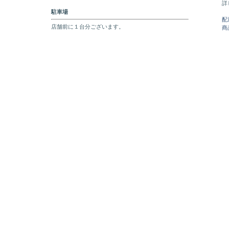
詳
駐車場
配
店舗前に１台分ございます。
商