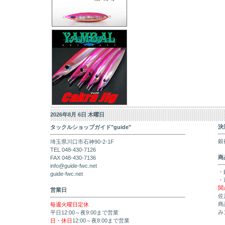
2026年8月 6日 木曜日
決
タックルショップガイド"guide"
銀
埼玉県川口市石神90-2-1F
TEL 048-430-7126
商
FAX 048-430-7136
info@guide-fwc.net
・
guide-fwc.net
・
関
営業日
佐
商
毎週火曜日定休
み
平日12:00～夜9:00まで営業
日・休日
12:00～夜8:00まで営業