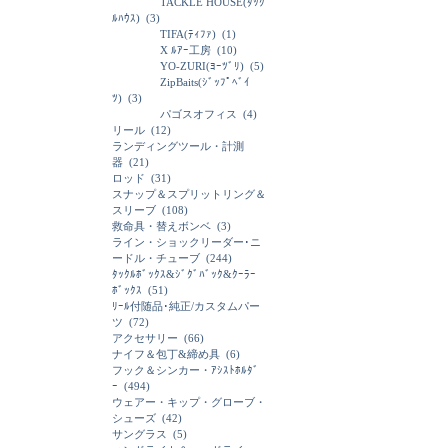
TACKLE HOUSE(ﾀｯｸ
ﾙﾊｳｽ)
(3)
TIFA(ﾃｨﾌｧ)
(1)
X ﾙｱｰ工房
(10)
YO-ZURI(ﾖｰﾂﾞﾘ)
(5)
ZipBaits(ｼﾞｯﾌﾟﾍﾞｲ
ﾂ)
(3)
パゴスオフィス
(4)
リール
(12)
ランディングツール・計測
器
(21)
ロッド
(31)
スナップ＆スプリットリング＆
スリーブ
(108)
救命具・替えボンベ
(3)
ライン・ショックリーダー･ニ
ードル・チューブ
(244)
ﾀｯｸﾙﾎﾞｯｸｽ&ｼﾞｸﾞﾊﾞｯｸ&ｸｰﾗｰ
ﾎﾞｯｸｽ
(51)
ﾘｰﾙ付随品･純正/カスタムパー
ツ
(72)
アクセサリー
(66)
ナイフ＆包丁&締め具
(6)
フック＆シンカー・ｱｼｽﾄﾎﾙﾀﾞ
ｰ
(494)
ウェアー・キップ・グローブ・
シューズ
(42)
サングラス
(5)