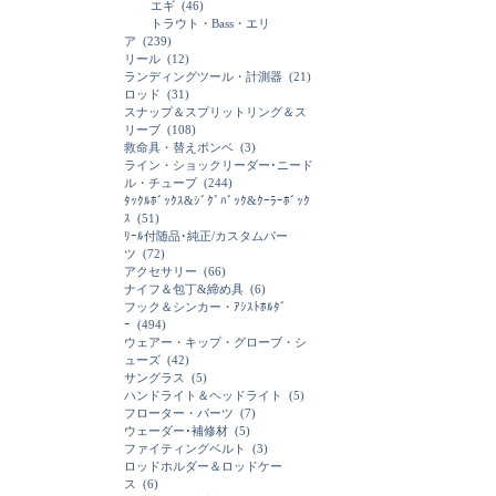
エギ
(46)
トラウト・Bass・エリ
ア
(239)
リール
(12)
ランディングツール・計測器
(21)
ロッド
(31)
スナップ＆スプリットリング＆ス
リーブ
(108)
救命具・替えボンベ
(3)
ライン・ショックリーダー･ニード
ル・チューブ
(244)
ﾀｯｸﾙﾎﾞｯｸｽ&ｼﾞｸﾞﾊﾞｯｸ&ｸｰﾗｰﾎﾞｯｸ
ｽ
(51)
ﾘｰﾙ付随品･純正/カスタムパー
ツ
(72)
アクセサリー
(66)
ナイフ＆包丁&締め具
(6)
フック＆シンカー・ｱｼｽﾄﾎﾙﾀﾞ
ｰ
(494)
ウェアー・キップ・グローブ・シ
ューズ
(42)
サングラス
(5)
ハンドライト＆ヘッドライト
(5)
フローター・パーツ
(7)
ウェーダー･補修材
(5)
ファイティングベルト
(3)
ロッドホルダー＆ロッドケー
ス
(6)