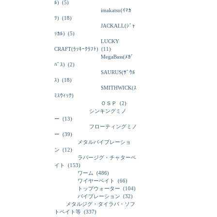
ﾙ)
(5)
imakatsu(ｲﾏｶ
ﾂ)
(18)
JACKALL(ｼﾞｬ
ｯｶﾙ)
(5)
LUCKY
CRAFT(ﾗｯｷｰｸﾗﾌﾄ)
(11)
MegaBass(ﾒｶﾞ
ﾊﾞｽ)
(2)
SAURUS(ｻﾞｳﾙ
ｽ)
(18)
SMITHWICK(ｽ
ﾐｽｳｨｯｸ)
ＯＳＰ
(2)
シンキングミノ
ー
(13)
フローティングミノ
ー
(39)
メタルバイブレーショ
ン
(12)
ラバージグ・チャターベ
イト
(153)
ワーム
(486)
ワイヤーベイト
(66)
トップウォーター
(104)
バイブレーション
(32)
メタルジグ・タイラバ・ソフ
トベイト等
(337)