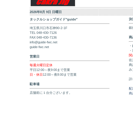
2026年8月 9日 日曜日
決
タックルショップガイド"guide"
銀
埼玉県川口市石神90-2-1F
TEL 048-430-7126
商
FAX 048-430-7136
info@guide-fwc.net
・
guide-fwc.net
・
関
営業日
佐
商
毎週火曜日定休
み
平日12:00～夜9:00まで営業
日・休日
12:00～夜8:00まで営業
詳
駐車場
配
店舗前に１台分ございます。
商