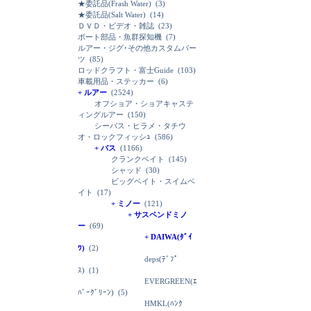
★委託品(Frash Water)
(3)
★委託品(Salt Water)
(14)
ＤＶＤ・ビデオ・雑誌
(23)
ボート部品・魚群探知機
(7)
ルアー・ジグ･その他カスタムパー
ツ
(85)
ロッドクラフト・富士Guide
(103)
車載用品・ステッカー
(6)
+ ルアー
(2524)
オフショア・ショアキャステ
ィングルアー
(150)
シーバス・ヒラメ・タチウ
オ・ロックフィッシｭ
(586)
+ バス
(1166)
クランクベイト
(145)
シャッド
(30)
ビッグベイト・スイムベ
イト
(17)
+ ミノー
(121)
+ サスペンドミノ
ー
(69)
+ DAIWA(ﾀﾞｲ
ﾜ)
(2)
deps(ﾃﾞﾌﾟ
ｽ)
(1)
EVERGREEN(ｴ
ﾊﾞｰｸﾞﾘｰﾝ)
(5)
HMKL(ﾊﾝｸ