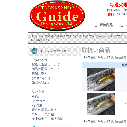
毎週火
平日12:00～夜
日・休日
12:00
新着商品
トップ
»
カタログ
»
ルアー
»
バス
»
ミノー
»
サスペンドミノー
»
DAIWA(ﾀﾞｲﾜ)
取扱い商品
インフォメーション
1
-
2
番目を表示 (
2
ある商品の
ごあいさつ
配送と返品について
商品
商品の配送について
店舗ご案内
お問い合わせ
T.D
Guide Album
リンク集
-船宿
-メーカー
T.D
-その他
現在の黒潮の状況
Yahoo!天気予報
海上保安庁 潮汐情報
1
-
2
番目を表示 (
2
ある商品の