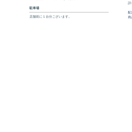
詳
駐車場
配
店舗前に１台分ございます。
商