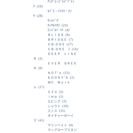
ｱﾝｸﾞﾗｰｽﾞﾘﾊﾟﾌﾞﾘｯ
ｸ
(10)
ｶﾌﾞﾗ・ｲﾝﾁｸ・ﾃﾝ
ﾔ
(28)
ｻﾝﾒｼﾞｸﾞ
ﾀｯｸﾙﾊｳｽ
(23)
ﾗﾝﾌﾞﾙﾍﾞｲﾄ
(4)
ＢＬＩＳＳ
(9)
ＢＲＩＤＧＥ
(7)
ＣＢ-ＯＮＥ
(17)
ＣＢ-ＯＮＥ 2
(14)
ＤＥＥＰ ＬＩＮＥ
Ｒ
(3)
ＥＶＥＲ ＧＲＥＥ
Ｎ
(9)
ＨＯＴ’ｓ
(15)
ＫＯＯＮＹ’Ｓ
(2)
ＭＣ Ｗｏｒｋ
ｓ
(17)
ＵＺＵ
(2)
ｉｍａ
(1)
エビング
(3)
シャウト
(10)
スミス
(55)
ネイチャーボーイ
ズ
(41)
マリンベイト
(4)
マングローブスタジ