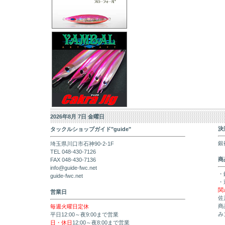
2026年8月 7日 金曜日
決
タックルショップガイド"guide"
銀
埼玉県川口市石神90-2-1F
TEL 048-430-7126
商
FAX 048-430-7136
info@guide-fwc.net
・
guide-fwc.net
・
関
営業日
佐
商
毎週火曜日定休
み
平日12:00～夜9:00まで営業
日・休日
12:00～夜8:00まで営業