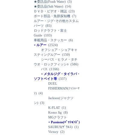
★委託品(Frash Water)
(3)
★委託品(Salt Water)
(14)
ＤＶＤ・ビデオ・雑誌
(23)
ボート部品・魚群探知機
(7)
ルアー・ジグ･その他カスタム
パーツ
(85)
ロッドクラフト・富士
Guide
(103)
車載用品・ステッカー
(6)
+ ルアー
(2524)
オフショア・ショアキャ
スティングルアー
(150)
シーバス・ヒラメ・タチ
ウオ・ロックフィッシｭ
(586)
バス
(1166)
+ メタルジグ・タイラバ・
ソフトベイト等
(337)
DUEL
FISHERMAN(ﾌｯｼｬｰﾏ
ﾝ)
(4)
Jackson(ジャクソ
ン)
(3)
K-FLAT
(1)
Komo Jig
(8)
MGクラフト
+ Passions(ﾊﾟｯｼｮﾝｽﾞ)
SAURUS(ｻﾞｳﾙｽ)
(1)
Victory
(2)