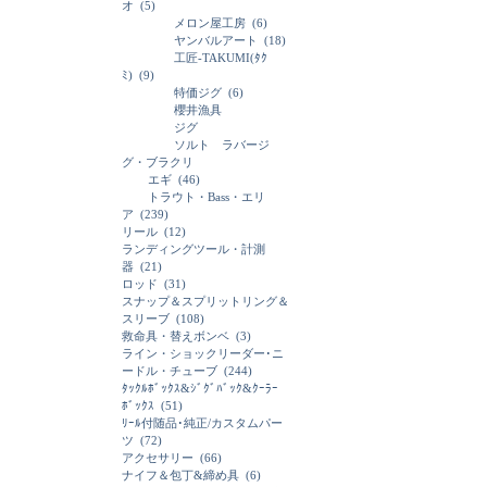
オ
(5)
メロン屋工房
(6)
ヤンバルアート
(18)
工匠-TAKUMI(ﾀｸ
ﾐ)
(9)
特価ジグ
(6)
櫻井漁具
ジグ
ソルト ラバージ
グ・ブラクリ
エギ
(46)
トラウト・Bass・エリ
ア
(239)
リール
(12)
ランディングツール・計測
器
(21)
ロッド
(31)
スナップ＆スプリットリング＆
スリーブ
(108)
救命具・替えボンベ
(3)
ライン・ショックリーダー･ニ
ードル・チューブ
(244)
ﾀｯｸﾙﾎﾞｯｸｽ&ｼﾞｸﾞﾊﾞｯｸ&ｸｰﾗｰ
ﾎﾞｯｸｽ
(51)
ﾘｰﾙ付随品･純正/カスタムパー
ツ
(72)
アクセサリー
(66)
ナイフ＆包丁&締め具
(6)