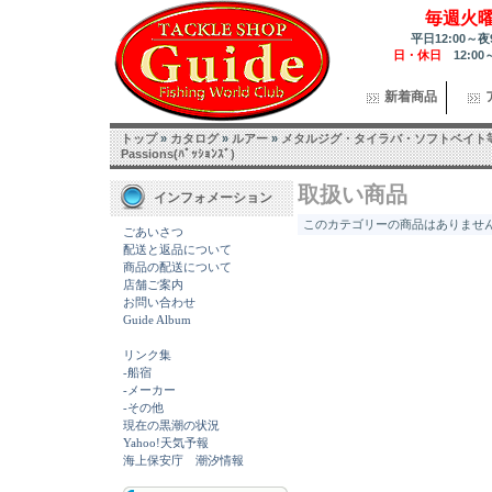
毎週火
平日12:00～夜
日・休日
12:00
新着商品
トップ
»
カタログ
»
ルアー
»
メタルジグ・タイラバ・ソフトベイト
Passions(ﾊﾟｯｼｮﾝｽﾞ)
取扱い商品
インフォメーション
このカテゴリーの商品はありません.
ごあいさつ
配送と返品について
商品の配送について
店舗ご案内
お問い合わせ
Guide Album
リンク集
-船宿
-メーカー
-その他
現在の黒潮の状況
Yahoo!天気予報
海上保安庁 潮汐情報