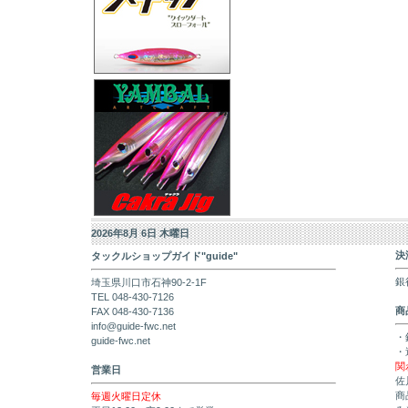
2026年8月 6日 木曜日
決
タックルショップガイド"guide"
銀
埼玉県川口市石神90-2-1F
TEL 048-430-7126
商
FAX 048-430-7136
info@guide-fwc.net
・
guide-fwc.net
・
関
営業日
佐
商
毎週火曜日定休