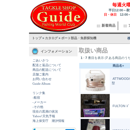
毎週火
平日12:00～夜
日・休日
12:00
新着商品
トップ
»
カタログ
»
ボート部品・魚群探知機
取扱い商品
インフォメーション
1
-
7
番目を表示 (
7
ある商品のうち
ごあいさつ
配送と返品について
商品名+
商品の配送について
店舗ご案内
ATTWOOD
お問い合わせ
型
Guide Album
リンク集
-船宿
-メーカー
FULTON ｺﾞ
-その他
現在の黒潮の状況
Yahoo!天気予報
海上保安庁 潮汐情報