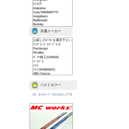
共通メーカー
ベストセラー
01.
ﾛｯﾄｾｰﾊﾞｰ913/541-1770