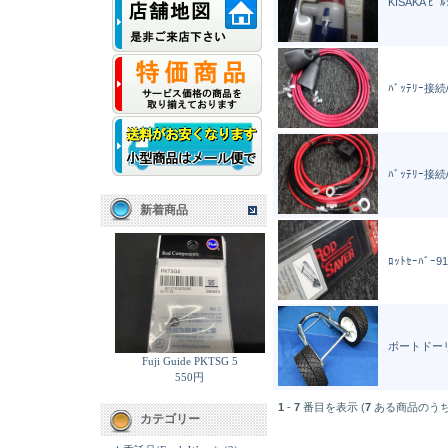
KISAKA ﾋﾞ
ﾊﾞｯﾃﾘｰ接続
ﾊﾞｯﾃﾘｰ接続
新着商品
ﾛｯﾄｾｰﾊﾞｰ91
ボートドーリ
Fuji Guide PKTSG 5
550円
1
-
7
番目を表示 (
7
ある商品のうち
カテゴリー