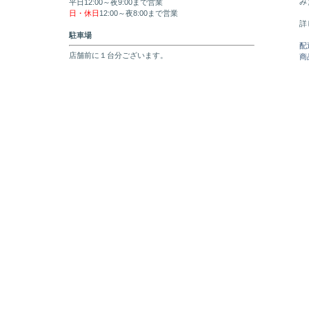
み
平日12:00～夜9:00まで営業
日・休日
12:00～夜8:00まで営業
詳
駐車場
配
店舗前に１台分ございます。
商