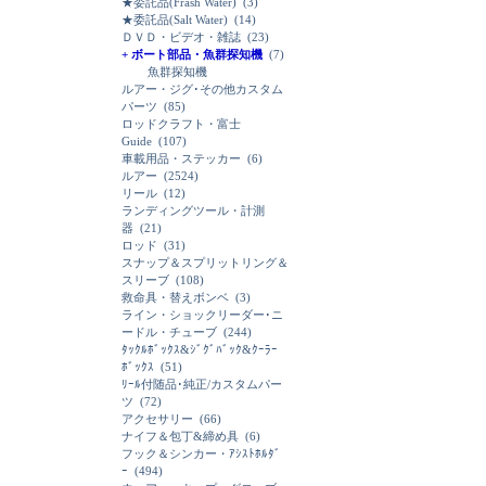
★委託品(Frash Water)
(3)
★委託品(Salt Water)
(14)
ＤＶＤ・ビデオ・雑誌
(23)
+ ボート部品・魚群探知機
(7)
魚群探知機
ルアー・ジグ･その他カスタム
パーツ
(85)
ロッドクラフト・富士
Guide
(107)
車載用品・ステッカー
(6)
ルアー
(2524)
リール
(12)
ランディングツール・計測
器
(21)
ロッド
(31)
スナップ＆スプリットリング＆
スリーブ
(108)
救命具・替えボンベ
(3)
ライン・ショックリーダー･ニ
ードル・チューブ
(244)
ﾀｯｸﾙﾎﾞｯｸｽ&ｼﾞｸﾞﾊﾞｯｸ&ｸｰﾗｰ
ﾎﾞｯｸｽ
(51)
ﾘｰﾙ付随品･純正/カスタムパー
ツ
(72)
アクセサリー
(66)
ナイフ＆包丁&締め具
(6)
フック＆シンカー・ｱｼｽﾄﾎﾙﾀﾞ
ｰ
(494)