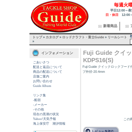
毎週火
平日12:00～夜
日・休日
12:00
新着商品
トップ
»
カタログ
»
ロッドクラフト・富士Guide
»
リールシート
»
Fuji Guide
インフォメーション
KDPS16(S)
ごあいさつ
Fuji Guide クイックロックフー
配送と返品について
商品の配送について
プ外径-20.4mm
店舗ご案内
お問い合わせ
Guide Album
リンク集
-船宿
-メーカー
-その他
現在の黒潮の状況
Yahoo!天気予報
この商
海上保安庁 潮汐情報