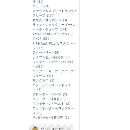
器
(21)
ロッド
(31)
スナップ＆スプリットリング＆
スリーブ
(108)
救命具・替えボンベ
(3)
ライン・ショックリーダー･ニ
ードル・チューブ
(244)
ﾀｯｸﾙﾎﾞｯｸｽ&ｼﾞｸﾞﾊﾞｯｸ&ｸｰﾗｰ
ﾎﾞｯｸｽ
(51)
ﾘｰﾙ付随品･純正/カスタムパー
ツ
(72)
アクセサリー
(66)
ナイフ＆包丁&締め具
(6)
フック＆シンカー・ｱｼｽﾄﾎﾙﾀﾞ
ｰ
(494)
ウェアー・キップ・グローブ・
シューズ
(42)
サングラス
(5)
ハンドライト＆ヘッドライ
ト
(5)
フローター・パーツ
(7)
ウェーダー･補修材
(5)
ファイティングベルト
(3)
ロッドホルダー＆ロッドケー
ス
(6)
その他小物･接着剤等
(2)
ソルトメーカー