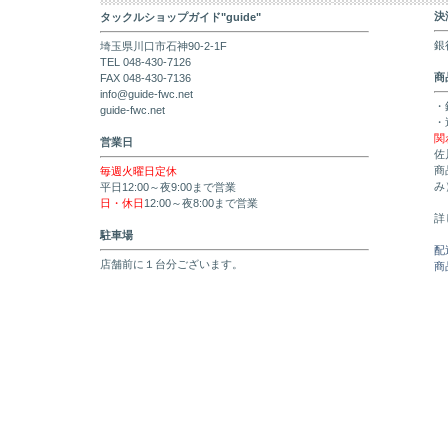
決
タックルショップガイド"guide"
銀
埼玉県川口市石神90-2-1F
TEL 048-430-7126
商
FAX 048-430-7136
info@guide-fwc.net
・
guide-fwc.net
・
関
営業日
佐
商
毎週火曜日定休
み
平日12:00～夜9:00まで営業
日・休日
12:00～夜8:00まで営業
詳
駐車場
配
店舗前に１台分ございます。
商