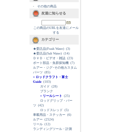
-
その他の商品
友達に知らせる
この商品のURLを友達にメール
する
カテゴリー
★委託品(Frash Water)
(3)
★委託品(Salt Water)
(14)
ＤＶＤ・ビデオ・雑誌
(23)
ボート部品・魚群探知機
(7)
ルアー・ジグ･その他カスタム
パーツ
(85)
+ ロッドクラフト・富士
Guide
(103)
ガイド
(28)
ブランク
+ リールシート
(25)
ロッドグリップ・パー
ツ
(42)
ロッドスレッド
(5)
車載用品・ステッカー
(6)
ルアー
(2524)
リール
(12)
ランディングツール・計測