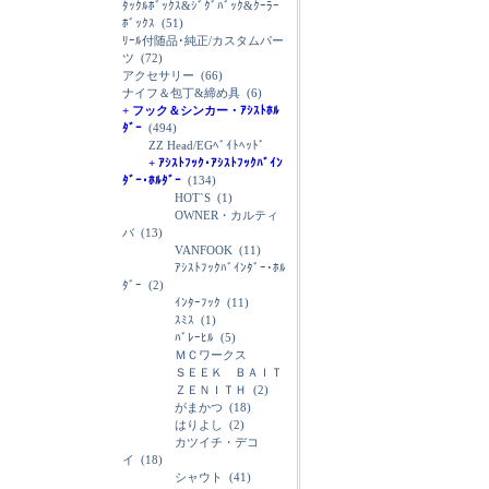
ﾀｯｸﾙﾎﾞｯｸｽ&ｼﾞｸﾞﾊﾞｯｸ&ｸｰﾗｰ
ﾎﾞｯｸｽ
(51)
ﾘｰﾙ付随品･純正/カスタムパー
ツ
(72)
アクセサリー
(66)
ナイフ＆包丁&締め具
(6)
+ フック＆シンカー・ｱｼｽﾄﾎﾙ
ﾀﾞｰ
(494)
ZZ Head/EGﾍﾞｲﾄﾍｯﾄﾞ
+ ｱｼｽﾄﾌｯｸ･ｱｼｽﾄﾌｯｸﾊﾞｲﾝ
ﾀﾞｰ･ﾎﾙﾀﾞｰ
(134)
HOT`S
(1)
OWNER・カルティ
バ
(13)
VANFOOK
(11)
ｱｼｽﾄﾌｯｸﾊﾞｲﾝﾀﾞｰ･ﾎﾙ
ﾀﾞｰ
(2)
ｲﾝﾀｰﾌｯｸ
(11)
ｽﾐｽ
(1)
ﾊﾞﾚｰﾋﾙ
(5)
ＭＣワークス
ＳＥＥＫ ＢＡＩＴ
ＺＥＮＩＴＨ
(2)
がまかつ
(18)
はりよし
(2)
カツイチ・デコ
イ
(18)
シャウト
(41)