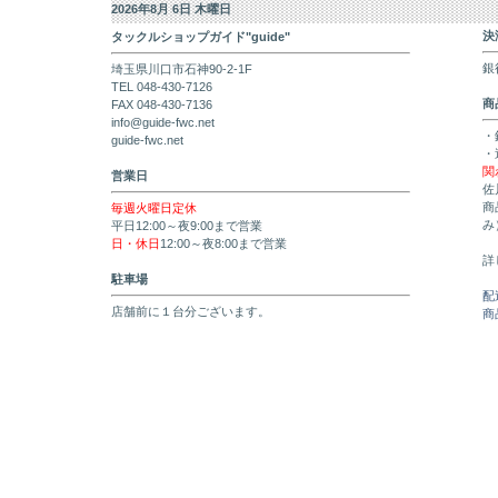
2026年8月 6日 木曜日
決
タックルショップガイド"guide"
銀
埼玉県川口市石神90-2-1F
TEL 048-430-7126
商
FAX 048-430-7136
info@guide-fwc.net
・
guide-fwc.net
・
関
営業日
佐
商
毎週火曜日定休
み
平日12:00～夜9:00まで営業
日・休日
12:00～夜8:00まで営業
詳
駐車場
配
店舗前に１台分ございます。
商