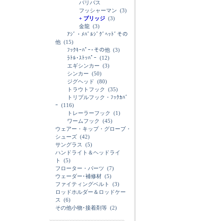
バリバス
フッシャーマン
(3)
+ ブリッジ
(3)
金龍
(3)
ｱｼﾞ・ﾒﾊﾞﾙｼﾞｸﾞﾍｯﾄﾞその
他
(15)
ﾌｯｸｷｰﾊﾟｰ･その他
(3)
ﾗﾄﾙ･ｽﾄｯﾊﾟｰ
(12)
エギシンカー
(3)
シンカー
(50)
ジグヘッド
(80)
トラウトフック
(35)
トリプルフック・ﾌｯｸｶﾊﾞ
ｰ
(116)
トレーラーフック
(1)
ワームフック
(45)
ウェアー・キップ・グローブ・
シューズ
(42)
サングラス
(5)
ハンドライト＆ヘッドライ
ト
(5)
フローター・パーツ
(7)
ウェーダー･補修材
(5)
ファイティングベルト
(3)
ロッドホルダー＆ロッドケー
ス
(6)
その他小物･接着剤等
(2)