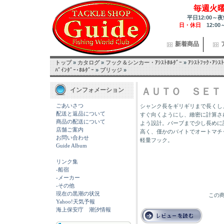
毎週火
平日12:00～夜
日・休日
12:00
新着商品
トップ
»
カタログ
»
フック＆シンカー・ｱｼｽﾄﾎﾙﾀﾞｰ
»
ｱｼｽﾄﾌｯｸ･ｱｼｽﾄ
ﾊﾞｲﾝﾀﾞｰ･ﾎﾙﾀﾞｰ
»
ブリッジ
»
ＡＵＴＯ ＳＥＴ
インフォメーション
ごあいさつ
シャンク長をギリギリまで長くし
配送と返品について
すぐ向くようにし、緻密に計算さ
商品の配送について
よう設計。バーブまで少し長めに
店舗ご案内
高く、僅かのバイトでオートマチ
お問い合わせ
軽量フック。
Guide Album
リンク集
-船宿
-メーカー
-その他
現在の黒潮の状況
この商
Yahoo!天気予報
海上保安庁 潮汐情報