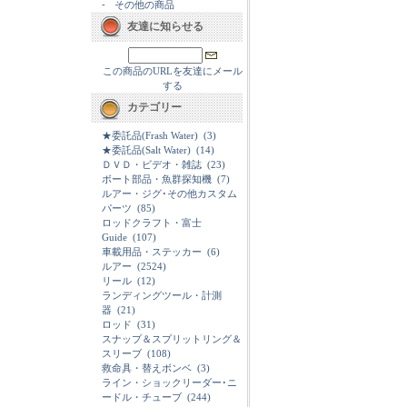
-
その他の商品
友達に知らせる
この商品のURLを友達にメール
する
カテゴリー
★委託品(Frash Water)
(3)
★委託品(Salt Water)
(14)
ＤＶＤ・ビデオ・雑誌
(23)
ボート部品・魚群探知機
(7)
ルアー・ジグ･その他カスタム
パーツ
(85)
ロッドクラフト・富士
Guide
(107)
車載用品・ステッカー
(6)
ルアー
(2524)
リール
(12)
ランディングツール・計測
器
(21)
ロッド
(31)
スナップ＆スプリットリング＆
スリーブ
(108)
救命具・替えボンベ
(3)
ライン・ショックリーダー･ニ
ードル・チューブ
(244)