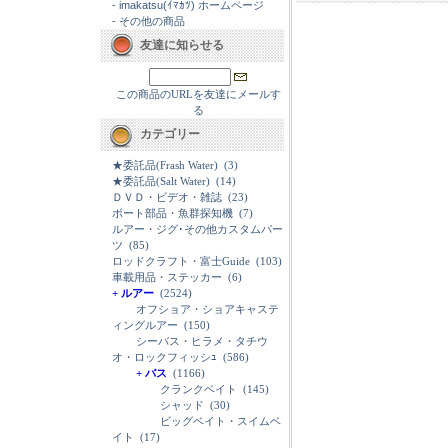
-
imakatsu(ｲﾏｶﾂ) ホームページ
-
その他の商品
友達に知らせる
この商品のURLを友達にメールす
る
カテゴリー
★委託品(Frash Water)
(3)
★委託品(Salt Water)
(14)
ＤＶＤ・ビデオ・雑誌
(23)
ボート部品・魚群探知機
(7)
ルアー・ジグ･その他カスタムパー
ツ
(85)
ロッドクラフト・富士Guide
(103)
車載用品・ステッカー
(6)
+ ルアー
(2524)
オフショア・ショアキャステ
ィングルアー
(150)
シーバス・ヒラメ・タチウ
オ・ロックフィッシｭ
(586)
+ バス
(1166)
クランクベイト
(145)
シャッド
(30)
ビッグベイト・スイムベ
イト
(17)