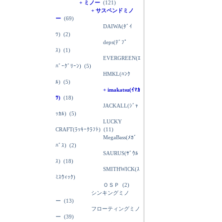
+ ミノー
(121)
+ サスペンドミノ
ー
(69)
DAIWA(ﾀﾞｲ
ﾜ)
(2)
deps(ﾃﾞﾌﾟ
ｽ)
(1)
EVERGREEN(ｴ
ﾊﾞｰｸﾞﾘｰﾝ)
(5)
HMKL(ﾊﾝｸ
ﾙ)
(5)
+ imakatsu(ｲﾏｶ
ﾂ)
(18)
JACKALL(ｼﾞｬ
ｯｶﾙ)
(5)
LUCKY
CRAFT(ﾗｯｷｰｸﾗﾌﾄ)
(11)
MegaBass(ﾒｶﾞ
ﾊﾞｽ)
(2)
SAURUS(ｻﾞｳﾙ
ｽ)
(18)
SMITHWICK(ｽ
ﾐｽｳｨｯｸ)
ＯＳＰ
(2)
シンキングミノ
ー
(13)
フローティングミノ
ー
(39)