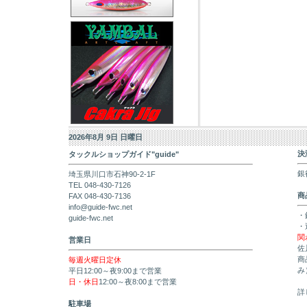
2026年8月 9日 日曜日
決
タックルショップガイド"guide"
銀
埼玉県川口市石神90-2-1F
TEL 048-430-7126
商
FAX 048-430-7136
info@guide-fwc.net
・
guide-fwc.net
・
関
営業日
佐
商
毎週火曜日定休
み
平日12:00～夜9:00まで営業
日・休日
12:00～夜8:00まで営業
詳
駐車場