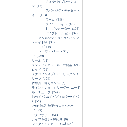
メタルバイブレーショ
ン
(12)
ラバージグ・チャターベ
イト
(153)
ワーム
(486)
ワイヤーベイト
(66)
トップウォーター
(104)
バイブレーション
(32)
メタルジグ・タイラバ・ソフ
トベイト等
(337)
エギ
(46)
トラウト・Bass・エリ
ア
(239)
リール
(12)
ランディングツール・計測器
(21)
ロッド
(31)
スナップ＆スプリットリング＆ス
リーブ
(108)
救命具・替えボンベ
(3)
ライン・ショックリーダー･ニード
ル・チューブ
(244)
ﾀｯｸﾙﾎﾞｯｸｽ&ｼﾞｸﾞﾊﾞｯｸ&ｸｰﾗｰﾎﾞｯｸ
ｽ
(51)
ﾘｰﾙ付随品･純正/カスタムパー
ツ
(72)
アクセサリー
(66)
ナイフ＆包丁&締め具
(6)
フック＆シンカー・ｱｼｽﾄﾎﾙﾀﾞ