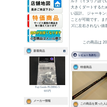
ルド（イタリア語でD
大きくダートするた
い設計。 ジャーキ
ことが可能です。ま
ズに左右されない抜
この商品は 2
新着商品
特価商品
Fuji Guide PLDBSG 5
605円
メーカー情報
この商品を買った人