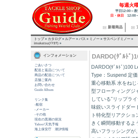
毎週火
平日12:00～夜
日・休日
12:00
新着商品
トップ
»
カタログ
»
ルアー
»
バス
»
ミノー
»
サスペンドミノー
»
imakatsu(ｲﾏｶﾂ)
»
DARDO(ﾀﾞﾙﾄﾞ)1
インフォメーション
ごあいさつ
DARDO(ﾀﾞﾙﾄﾞ)100
配送と返品について
Type：Suspend
商品の配送について
店舗ご案内
重心移動系 水をね
お問い合わせ
Guide Album
型フローティングジ
している"リップライ
リンク集
-船宿
味鋭いスライドダー
-メーカー
ト特化型リアクション
-その他
現在の黒潮の状況
きく瞬間移動するよ
Yahoo!天気予報
海上保安庁 潮汐情報
高いフラッシングが