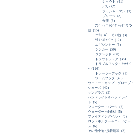
シャウト
(41)
バリバス
フッシャーマン
(3)
ブリッジ
(3)
金龍
(3)
ｱｼﾞ・ﾒﾊﾞﾙｼﾞｸﾞﾍｯﾄﾞその
他
(15)
ﾌｯｸｷｰﾊﾟｰ･その他
(3)
ﾗﾄﾙ･ｽﾄｯﾊﾟｰ
(12)
エギシンカー
(3)
シンカー
(50)
ジグヘッド
(80)
トラウトフック
(35)
トリプルフック・ﾌｯｸｶﾊﾞ
ｰ
(116)
トレーラーフック
(1)
ワームフック
(45)
ウェアー・キップ・グローブ・
シューズ
(42)
サングラス
(5)
ハンドライト＆ヘッドライ
ト
(5)
フローター・パーツ
(7)
ウェーダー･補修材
(5)
ファイティングベルト
(3)
ロッドホルダー＆ロッドケー
ス
(6)
その他小物･接着剤等
(2)