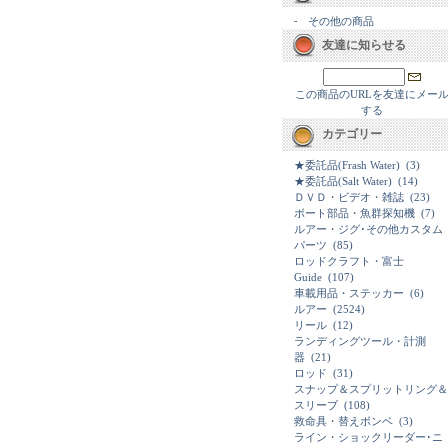
-
その他の商品
友達に知らせる
この商品のURLを友達にメー
する
カテゴリー
★委託品(Frash Water)
(3)
★委託品(Salt Water)
(14)
ＤＶＤ・ビデオ・雑誌
(23)
ボート部品・魚群探知機
(7)
ルアー・ジグ･その他カスタム
パーツ
(85)
ロッドクラフト・富士
Guide
(107)
車載用品・ステッカー
(6)
ルアー
(2524)
リール
(12)
ランディングツール・計測
器
(21)
ロッド
(31)
スナップ＆スプリットリング＆
スリーブ
(108)
救命具・替えボンベ
(3)
ライン・ショックリーダー･ニ