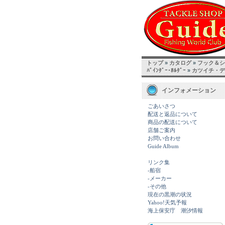
トップ
»
カタログ
»
フック＆シン
ﾊﾞｲﾝﾀﾞｰ･ﾎﾙﾀﾞｰ
»
カツイチ・デ
インフォメーション
ごあいさつ
配送と返品について
商品の配送について
店舗ご案内
お問い合わせ
Guide Album
リンク集
-船宿
-メーカー
-その他
現在の黒潮の状況
Yahoo!天気予報
海上保安庁 潮汐情報