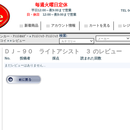
毎週火曜日定休
平日12:00～夜9:00まで営業
TEL 0
日・休日
12:00～夜8:00まで営業
新着商品
アカウント情報
カートを見る
レジ
検索:
カー・ｱｼｽﾄﾎﾙﾀﾞｰ
»
ｱｼｽﾄﾌｯｸ･ｱｼｽﾄﾌｯｸ
コイ
»
»
レビュー
ＤＪ－９０ ライトアシスト ３ のレビュー
No.
投稿者
採点
読まれた回数
まだレビューはありません...