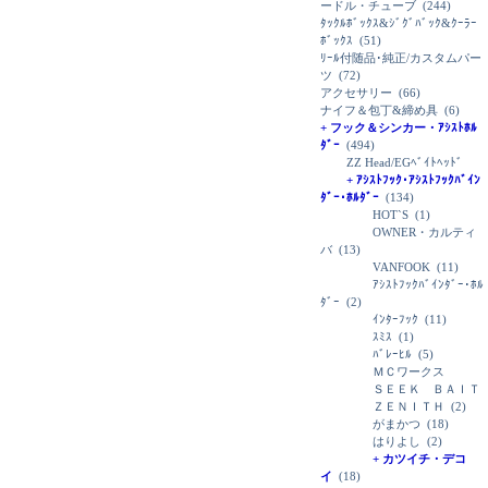
ードル・チューブ
(244)
ﾀｯｸﾙﾎﾞｯｸｽ&ｼﾞｸﾞﾊﾞｯｸ&ｸｰﾗｰ
ﾎﾞｯｸｽ
(51)
ﾘｰﾙ付随品･純正/カスタムパー
ツ
(72)
アクセサリー
(66)
ナイフ＆包丁&締め具
(6)
+ フック＆シンカー・ｱｼｽﾄﾎﾙ
ﾀﾞｰ
(494)
ZZ Head/EGﾍﾞｲﾄﾍｯﾄﾞ
+ ｱｼｽﾄﾌｯｸ･ｱｼｽﾄﾌｯｸﾊﾞｲﾝ
ﾀﾞｰ･ﾎﾙﾀﾞｰ
(134)
HOT`S
(1)
OWNER・カルティ
バ
(13)
VANFOOK
(11)
ｱｼｽﾄﾌｯｸﾊﾞｲﾝﾀﾞｰ･ﾎﾙ
ﾀﾞｰ
(2)
ｲﾝﾀｰﾌｯｸ
(11)
ｽﾐｽ
(1)
ﾊﾞﾚｰﾋﾙ
(5)
ＭＣワークス
ＳＥＥＫ ＢＡＩＴ
ＺＥＮＩＴＨ
(2)
がまかつ
(18)
はりよし
(2)
+ カツイチ・デコ
イ
(18)