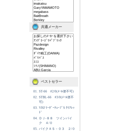
共通メーカー
ベストセラー
01.
ST-66 #2/0(ﾒｰﾙ便不可)
02.
STBL-66 #3/0(ﾒｰﾙ便不
可)
03.
VHJ ﾘｰﾀﾞｰﾁｭｰﾌﾞS ｸﾘｱﾚｯ
ﾄﾞ
04.
ＤＪ-８８ ツインパイ
ク ４/０
05.
パイクＡＳ－０３ ２/０