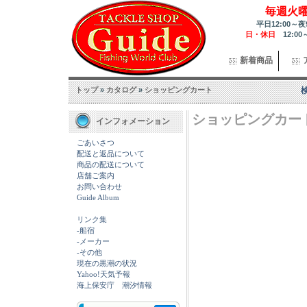
毎週火
平日12:00～夜
日・休日
12:00
新着商品
トップ
»
カタログ
»
ショッピングカート
ショッピングカー
インフォメーション
ごあいさつ
配送と返品について
商品の配送について
店舗ご案内
お問い合わせ
Guide Album
リンク集
-船宿
-メーカー
-その他
現在の黒潮の状況
Yahoo!天気予報
海上保安庁 潮汐情報