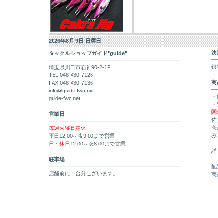
2026年8月 9日 日曜日
決
タックルショップガイド"guide"
銀
埼玉県川口市石神90-2-1F
TEL 048-430-7126
商
FAX 048-430-7136
info@guide-fwc.net
・
guide-fwc.net
・
関
営業日
佐
商
毎週火曜日定休
み
平日12:00～夜9:00まで営業
日・休日
12:00～夜8:00まで営業
詳
駐車場
配
店舗前に１台分ございます。
商