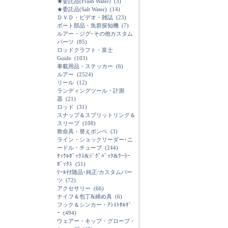
★委託品(Frash Water)
(3)
★委託品(Salt Water)
(14)
ＤＶＤ・ビデオ・雑誌
(23)
ボート部品・魚群探知機
(7)
ルアー・ジグ･その他カスタム
パーツ
(85)
ロッドクラフト・富士
Guide
(103)
車載用品・ステッカー
(6)
ルアー
(2524)
リール
(12)
ランディングツール・計測
器
(21)
ロッド
(31)
スナップ＆スプリットリング＆
スリーブ
(108)
救命具・替えボンベ
(3)
ライン・ショックリーダー･ニ
ードル・チューブ
(244)
ﾀｯｸﾙﾎﾞｯｸｽ&ｼﾞｸﾞﾊﾞｯｸ&ｸｰﾗｰ
ﾎﾞｯｸｽ
(51)
ﾘｰﾙ付随品･純正/カスタムパー
ツ
(72)
アクセサリー
(66)
ナイフ＆包丁&締め具
(6)
フック＆シンカー・ｱｼｽﾄﾎﾙﾀﾞ
ｰ
(494)
ウェアー・キップ・グローブ・