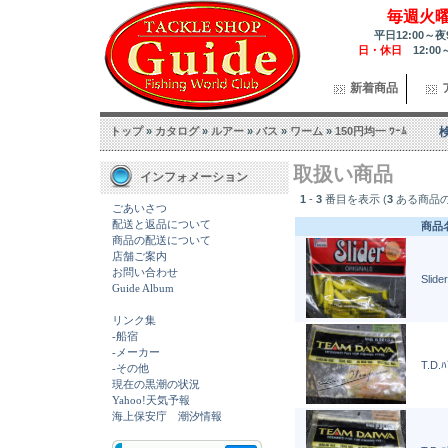
毎週火
平日12:00～夜
日・休日
12:00
新着商品
トップ
»
カタログ
»
ルアー
»
バス
»
ワーム
»
150円均一 ﾜｰﾑ
取扱い商品
インフォメーション
1
-
3
番目を表示 (
3
ある商品の
ごあいさつ
配送と返品について
商品
商品の配送について
店舗ご案内
お問い合わせ
Slid
Guide Album
リンク集
-船宿
-メーカー
T.D.
-その他
現在の黒潮の状況
Yahoo!天気予報
海上保安庁 潮汐情報