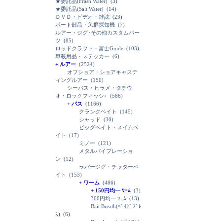
★委託品(Frash Water)
(3)
★委託品(Salt Water)
(14)
ＤＶＤ・ビデオ・雑誌
(23)
ボート部品・魚群探知機
(7)
ルアー・ジグ･その他カスタムパー
ツ
(85)
ロッドクラフト・富士Guide
(103)
車載用品・ステッカー
(6)
+ ルアー
(2524)
オフショア・ショアキャステ
ィングルアー
(150)
シーバス・ヒラメ・タチウ
オ・ロックフィッシｭ
(586)
+ バス
(1166)
クランクベイト
(145)
シャッド
(30)
ビッグベイト・スイムベ
イト
(17)
ミノー
(121)
メタルバイブレーショ
ン
(12)
ラバージグ・チャターベ
イト
(153)
+ ワーム
(486)
+ 150円均一 ﾜｰﾑ
(3)
300円均一 ﾜｰﾑ
(13)
Bait Breath(ﾍﾞｲﾄﾞﾌﾞﾚ
ｽ)
(6)