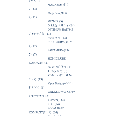
ｼﾃｨｰ)
(7)
MADNESS(ﾏﾄﾞﾈ
ｽ)
(3)
MegaBass(ﾒｶﾞﾊﾞ
ｽ)
(1)
MIZMO
(5)
O.S.P.(ｵｰｴｽﾋﾟｰ)
(24)
OPTIMUM BAITS(ｵ
ﾌﾟﾃｨﾏﾑﾍﾞｲﾂ)
(16)
reins(ﾚｲﾝ)
(13)
ROBOWORM(ﾛﾎﾞﾜｰ
ﾑ)
(2)
SAWAMURA(ｻﾜﾑ
ﾗ)
(7)
SIZMIC LURE
COMPANY
(2)
Spiky(ｽﾊﾟｲｷｰ)
(1)
TIFA(ﾃｨﾌｧ)
(6)
V&M Bait(ﾌﾞｲ＆ｴﾑ
ﾍﾞｲﾂ)
(13)
Viper Design(ﾊﾞｲﾊﾟｰ
ﾃﾞｻﾞｲﾝ)
(1)
WALKER WALKER(ｳ
ｫｰｶｰｳｫｰｶｰ)
(3)
YUM(ﾔﾑ)
(4)
ZBC
(24)
ZOOM BAIT
COMPANY(ｽﾞｰﾑ)
(26)