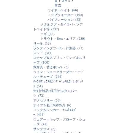
ＢＩＯＶＥＸ
常吉
ワイヤーベイト
(66)
トップウォーター
(104)
バイブレーション
(32)
メタルジグ・タイラバ・ソフ
トベイト等
(337)
エギ
(46)
トラウト・Bass・エリア
(239)
リール
(12)
ランディングツール・計測器
(21)
ロッド
(31)
スナップ＆スプリットリング＆スリ
ーブ
(108)
救命具・替えボンベ
(3)
ライン・ショックリーダー･ニード
ル・チューブ
(244)
ﾀｯｸﾙﾎﾞｯｸｽ&ｼﾞｸﾞﾊﾞｯｸ&ｸｰﾗｰﾎﾞｯｸ
ｽ
(51)
ﾘｰﾙ付随品･純正/カスタムパー
ツ
(72)
アクセサリー
(66)
ナイフ＆包丁&締め具
(6)
フック＆シンカー・ｱｼｽﾄﾎﾙﾀﾞ
ｰ
(494)
ウェアー・キップ・グローブ・シュ
ーズ
(42)
サングラス
(5)