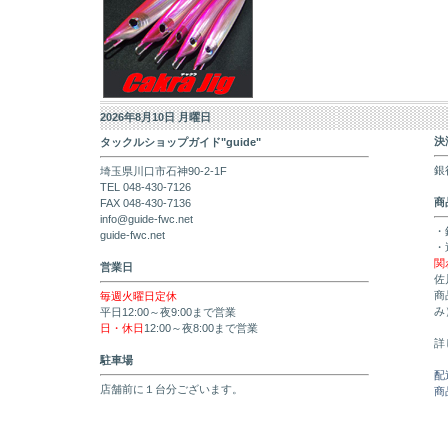
2026年8月10日 月曜日
決
タックルショップガイド"guide"
銀
埼玉県川口市石神90-2-1F
TEL 048-430-7126
商
FAX 048-430-7136
info@guide-fwc.net
・
guide-fwc.net
・
関
営業日
佐
商
毎週火曜日定休
み
平日12:00～夜9:00まで営業
日・休日
12:00～夜8:00まで営業
詳
駐車場
配
店舗前に１台分ございます。
商