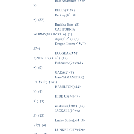
Bass Assassin(ﾊﾞｽｱｻｼ
ﾝ)
BELLS(ﾌﾞﾘｽ)
Berkley(ﾊﾞｰｸﾚ
ｰ)
(32)
Buddha Baits
(5)
CALIFORNIA
WORMS(ｶﾙﾌｫﾙﾆｱﾜｰﾑ)
(1)
deps(ﾃﾞﾌﾟｽ)
(8)
Dragon Lures(ﾄﾞﾗｺﾞﾝ
ﾙｱｰ)
ECOGEAR(ｴｺｷﾞ
ｱ)NORIES(ﾉﾘｰｽﾞ)
(17)
FishArrow(ﾌｨｯｼｭｱﾛ
ｰ)
(9)
GAEA(ｶﾞｲｱ)
GaryYAMAMOTO(ｹﾞ
ｰﾘｰﾔﾏﾓﾄ)
(143)
HAMILTON(ﾊﾐﾙﾄ
ﾝ)
(4)
HIDE UP(ﾊｲﾄﾞｱｯ
ﾌﾟ)
(3)
imakatsu(ｲﾏｶﾂ)
(67)
JACKALL(ｼﾞｬｯｶ
ﾙ)
(13)
Lucky Strike(ﾗｯｷｰｽﾄ
ﾗｲｸ)
(4)
LUNKER CITY(ﾗﾝｶｰ