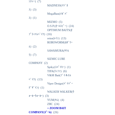
ｼﾃｨｰ)
(7)
MADNESS(ﾏﾄﾞﾈ
ｽ)
(3)
MegaBass(ﾒｶﾞﾊﾞ
ｽ)
(1)
MIZMO
(5)
O.S.P.(ｵｰｴｽﾋﾟｰ)
(24)
OPTIMUM BAITS(ｵ
ﾌﾟﾃｨﾏﾑﾍﾞｲﾂ)
(16)
reins(ﾚｲﾝ)
(13)
ROBOWORM(ﾛﾎﾞﾜｰ
ﾑ)
(2)
SAWAMURA(ｻﾜﾑ
ﾗ)
(7)
SIZMIC LURE
COMPANY
(2)
Spiky(ｽﾊﾟｲｷｰ)
(1)
TIFA(ﾃｨﾌｧ)
(6)
V&M Bait(ﾌﾞｲ＆ｴﾑ
ﾍﾞｲﾂ)
(13)
Viper Design(ﾊﾞｲﾊﾟｰ
ﾃﾞｻﾞｲﾝ)
(1)
WALKER WALKER(ｳ
ｫｰｶｰｳｫｰｶｰ)
(3)
YUM(ﾔﾑ)
(4)
ZBC
(24)
+ ZOOM BAIT
COMPANY(ｽﾞｰﾑ)
(26)