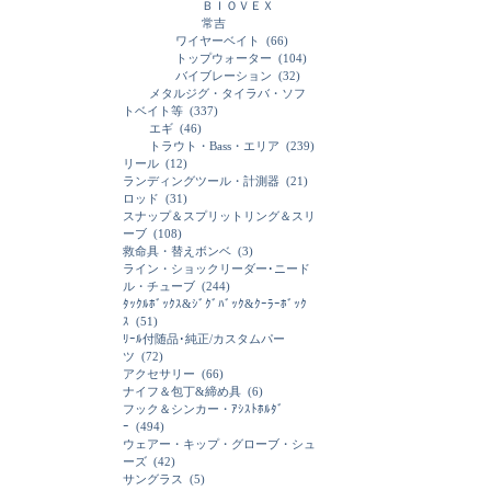
ＢＩＯＶＥＸ
常吉
ワイヤーベイト
(66)
トップウォーター
(104)
バイブレーション
(32)
メタルジグ・タイラバ・ソフ
トベイト等
(337)
エギ
(46)
トラウト・Bass・エリア
(239)
リール
(12)
ランディングツール・計測器
(21)
ロッド
(31)
スナップ＆スプリットリング＆スリ
ーブ
(108)
救命具・替えボンベ
(3)
ライン・ショックリーダー･ニード
ル・チューブ
(244)
ﾀｯｸﾙﾎﾞｯｸｽ&ｼﾞｸﾞﾊﾞｯｸ&ｸｰﾗｰﾎﾞｯｸ
ｽ
(51)
ﾘｰﾙ付随品･純正/カスタムパー
ツ
(72)
アクセサリー
(66)
ナイフ＆包丁&締め具
(6)
フック＆シンカー・ｱｼｽﾄﾎﾙﾀﾞ
ｰ
(494)
ウェアー・キップ・グローブ・シュ
ーズ
(42)
サングラス
(5)