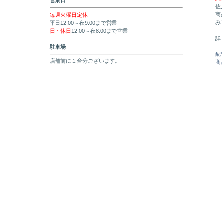
営業日
佐
商
毎週火曜日定休
み
平日12:00～夜9:00まで営業
日・休日
12:00～夜8:00まで営業
詳
駐車場
配
店舗前に１台分ございます。
商