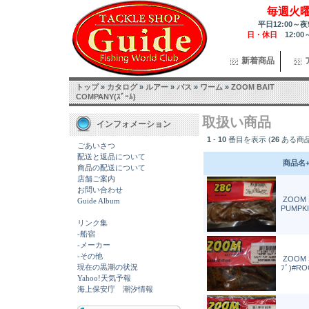
毎週火
平日12:00～夜
日・休日
12:00
新着商品
トップ
»
カタログ
»
ルアー
»
バス
»
ワーム
»
ZOOM BAIT
COMPANY(ｽﾞｰﾑ)
取扱い商品
インフォメーション
1
-
10
番目を表示 (
26
ある商
ごあいさつ
配送と返品について
商品名
商品の配送について
店舗ご案内
お問い合わせ
ZOOM S
Guide Album
PUMPK
リンク集
-船宿
-メーカー
-その他
ZOOM S
現在の黒潮の状況
ﾌﾞ)#R
Yahoo!天気予報
海上保安庁 潮汐情報