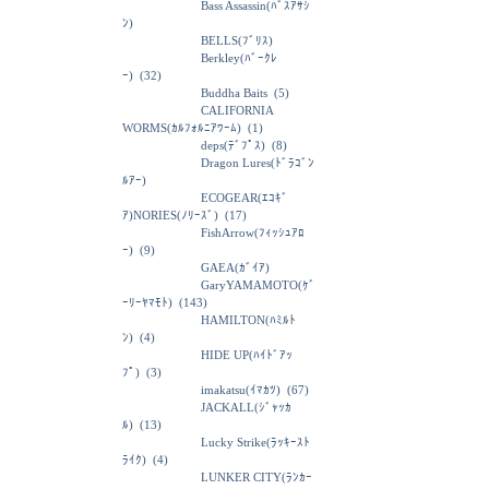
Bass Assassin(ﾊﾞｽｱｻｼ
ﾝ)
BELLS(ﾌﾞﾘｽ)
Berkley(ﾊﾞｰｸﾚ
ｰ)
(32)
Buddha Baits
(5)
CALIFORNIA
WORMS(ｶﾙﾌｫﾙﾆｱﾜｰﾑ)
(1)
deps(ﾃﾞﾌﾟｽ)
(8)
Dragon Lures(ﾄﾞﾗｺﾞﾝ
ﾙｱｰ)
ECOGEAR(ｴｺｷﾞ
ｱ)NORIES(ﾉﾘｰｽﾞ)
(17)
FishArrow(ﾌｨｯｼｭｱﾛ
ｰ)
(9)
GAEA(ｶﾞｲｱ)
GaryYAMAMOTO(ｹﾞ
ｰﾘｰﾔﾏﾓﾄ)
(143)
HAMILTON(ﾊﾐﾙﾄ
ﾝ)
(4)
HIDE UP(ﾊｲﾄﾞｱｯ
ﾌﾟ)
(3)
imakatsu(ｲﾏｶﾂ)
(67)
JACKALL(ｼﾞｬｯｶ
ﾙ)
(13)
Lucky Strike(ﾗｯｷｰｽﾄ
ﾗｲｸ)
(4)
LUNKER CITY(ﾗﾝｶｰ