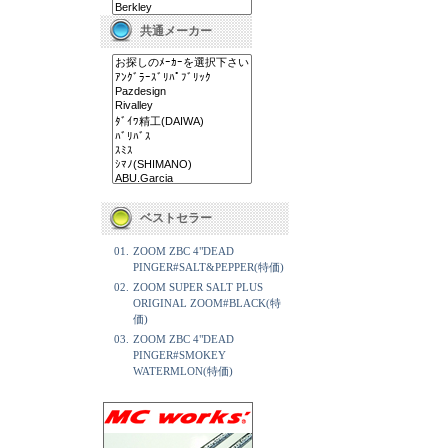
共通メーカー
ベストセラー
01.
ZOOM ZBC 4"DEAD
PINGER#SALT&PEPPER(特価)
02.
ZOOM SUPER SALT PLUS
ORIGINAL ZOOM#BLACK(特
価)
03.
ZOOM ZBC 4"DEAD
PINGER#SMOKEY
WATERMLON(特価)