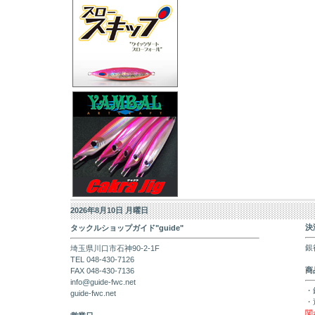
2026年8月10日 月曜日
決
タックルショップガイド"guide"
銀
埼玉県川口市石神90-2-1F
TEL 048-430-7126
商
FAX 048-430-7136
info@guide-fwc.net
・
guide-fwc.net
・
関