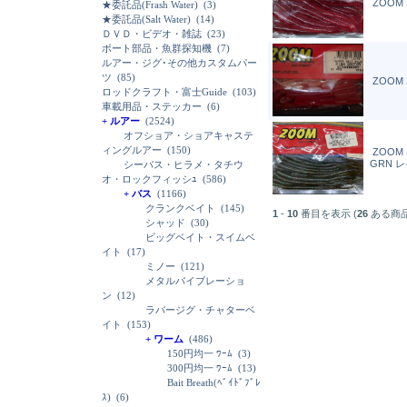
ZOOM 
★委託品(Frash Water)
(3)
★委託品(Salt Water)
(14)
ＤＶＤ・ビデオ・雑誌
(23)
ボート部品・魚群探知機
(7)
ルアー・ジグ･その他カスタムパー
ツ
(85)
ZOOM 
ロッドクラフト・富士Guide
(103)
車載用品・ステッカー
(6)
+ ルアー
(2524)
オフショア・ショアキャステ
ィングルアー
(150)
ZOOM 
GRN レ
シーバス・ヒラメ・タチウ
オ・ロックフィッシｭ
(586)
+ バス
(1166)
クランクベイト
(145)
1
-
10
番目を表示 (
26
ある商
シャッド
(30)
ビッグベイト・スイムベ
イト
(17)
ミノー
(121)
メタルバイブレーショ
ン
(12)
ラバージグ・チャターベ
イト
(153)
+ ワーム
(486)
150円均一 ﾜｰﾑ
(3)
300円均一 ﾜｰﾑ
(13)
Bait Breath(ﾍﾞｲﾄﾞﾌﾞﾚ
ｽ)
(6)