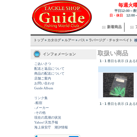
毎週火
平日12:00～夜
日・休日
12:00
新着商品
トップ
»
カタログ
»
ルアー
»
バス
»
ラバージグ・チャターベイト
取扱い商品
インフォメーション
1
-
1
番目を表示 (
1
ある
ごあいさつ
配送と返品について
商品の配送について
店舗ご案内
お問い合わせ
Guide Album
リンク集
-船宿
1
-
1
番目を表示 (
1
ある
-メーカー
-その他
現在の黒潮の状況
Yahoo!天気予報
海上保安庁 潮汐情報