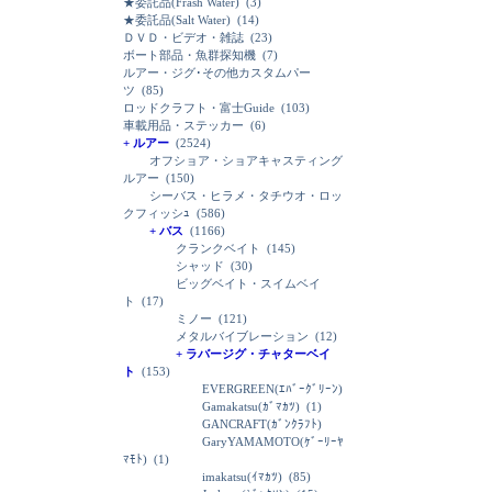
★委託品(Frash Water)
(3)
★委託品(Salt Water)
(14)
ＤＶＤ・ビデオ・雑誌
(23)
ボート部品・魚群探知機
(7)
ルアー・ジグ･その他カスタムパー
ツ
(85)
ロッドクラフト・富士Guide
(103)
車載用品・ステッカー
(6)
+ ルアー
(2524)
オフショア・ショアキャスティング
ルアー
(150)
シーバス・ヒラメ・タチウオ・ロッ
クフィッシｭ
(586)
+ バス
(1166)
クランクベイト
(145)
シャッド
(30)
ビッグベイト・スイムベイ
ト
(17)
ミノー
(121)
メタルバイブレーション
(12)
+ ラバージグ・チャターベイ
ト
(153)
EVERGREEN(ｴﾊﾞｰｸﾞﾘｰﾝ)
Gamakatsu(ｶﾞﾏｶﾂ)
(1)
GANCRAFT(ｶﾞﾝｸﾗﾌﾄ)
GaryYAMAMOTO(ｹﾞｰﾘｰﾔ
ﾏﾓﾄ)
(1)
imakatsu(ｲﾏｶﾂ)
(85)