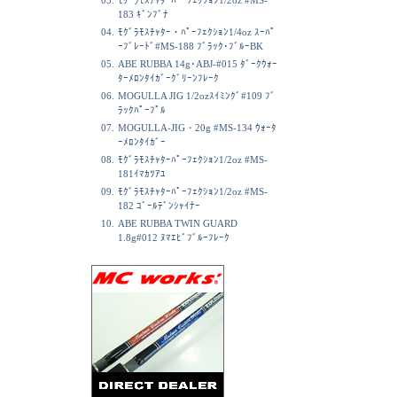
03.
ﾓｸﾞﾗﾓｽﾁｬﾀｰﾊﾟｰﾌｪｸｼｮﾝ1/2oz #MS-
183 ｷﾞﾝﾌﾞﾅ
04.
ﾓｸﾞﾗﾓｽﾁｬﾀｰ・ﾊﾟｰﾌｪｸｼｮﾝ1/4oz ｽｰﾊﾟ
ｰﾌﾞﾚｰﾄﾞ#MS-188 ﾌﾞﾗｯｸ･ﾌﾞﾙｰBK
05.
ABE RUBBA 14g･ABJ-#015 ﾀﾞｰｸｳｫｰ
ﾀｰﾒﾛﾝﾀｲｶﾞｰｸﾞﾘｰﾝﾌﾚｰｸ
06.
MOGULLA JIG 1/2ozｽｲﾐﾝｸﾞ#109 ﾌﾞ
ﾗｯｸﾊﾟｰﾌﾟﾙ
07.
MOGULLA-JIG・20g #MS-134 ｳｫｰﾀ
ｰﾒﾛﾝﾀｲｶﾞｰ
08.
ﾓｸﾞﾗﾓｽﾁｬﾀｰﾊﾟｰﾌｪｸｼｮﾝ1/2oz #MS-
181ｲﾏｶﾂｱﾕ
09.
ﾓｸﾞﾗﾓｽﾁｬﾀｰﾊﾟｰﾌｪｸｼｮﾝ1/2oz #MS-
182 ｺﾞｰﾙﾃﾞﾝｼｬｲﾅｰ
10.
ABE RUBBA TWIN GUARD
1.8g#012 ﾇﾏｴﾋﾞﾌﾞﾙｰﾌﾚｰｸ