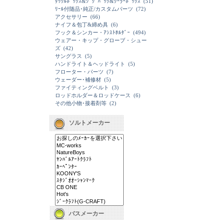
ﾀｯｸﾙﾎﾞｯｸｽ&ｼﾞｸﾞﾊﾞｯｸ&ｸｰﾗｰﾎﾞｯｸｽ
(51)
ﾘｰﾙ付随品･純正/カスタムパーツ
(72)
アクセサリー
(66)
ナイフ＆包丁&締め具
(6)
フック＆シンカー・ｱｼｽﾄﾎﾙﾀﾞｰ
(494)
ウェアー・キップ・グローブ・シュー
ズ
(42)
サングラス
(5)
ハンドライト＆ヘッドライト
(5)
フローター・パーツ
(7)
ウェーダー･補修材
(5)
ファイティングベルト
(3)
ロッドホルダー＆ロッドケース
(6)
その他小物･接着剤等
(2)
ソルトメーカー
バスメーカー