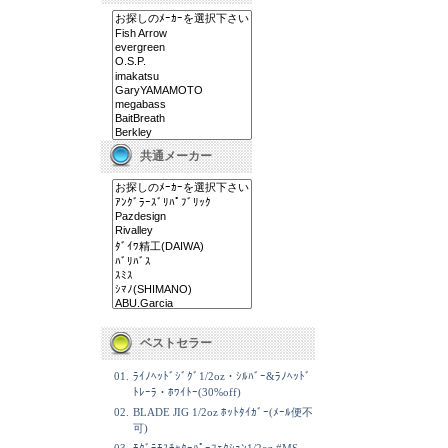
共通メーカー
ベストセラー
01.
ﾗｲﾉﾍｯﾄﾞｼﾞｸﾞ1/2oz・ｼﾙﾊﾞｰ&ﾗﾉﾍｯﾄﾞ
ﾄﾚｰﾗ・ﾎﾜｲﾄｰ(30%off)
02.
BLADE JIG 1/2oz ﾎｯﾄﾀｲｶﾞｰ(ﾒｰﾙ便不
可)