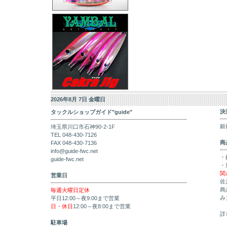
2026年8月 7日 金曜日
決
タックルショップガイド"guide"
銀
埼玉県川口市石神90-2-1F
TEL 048-430-7126
商
FAX 048-430-7136
info@guide-fwc.net
・
guide-fwc.net
・
関
営業日
佐
商
毎週火曜日定休
み
平日12:00～夜9:00まで営業
日・休日
12:00～夜8:00まで営業
詳
駐車場