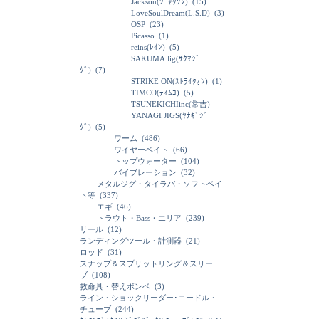
Jackson(ｼﾞｬｸｿﾝ)
(15)
LoveSoulDream(L.S.D)
(3)
OSP
(23)
Picasso
(1)
reins(ﾚｲﾝ)
(5)
SAKUMA Jig(ｻｸﾏｼﾞ
ｸﾞ)
(7)
STRIKE ON(ｽﾄﾗｲｸｵﾝ)
(1)
TIMCO(ﾃｨﾑｺ)
(5)
TSUNEKICHIinc(常吉)
YANAGI JIGS(ﾔﾅｷﾞｼﾞ
ｸﾞ)
(5)
ワーム
(486)
ワイヤーベイト
(66)
トップウォーター
(104)
バイブレーション
(32)
メタルジグ・タイラバ・ソフトベイ
ト等
(337)
エギ
(46)
トラウト・Bass・エリア
(239)
リール
(12)
ランディングツール・計測器
(21)
ロッド
(31)
スナップ＆スプリットリング＆スリー
ブ
(108)
救命具・替えボンベ
(3)
ライン・ショックリーダー･ニードル・
チューブ
(244)