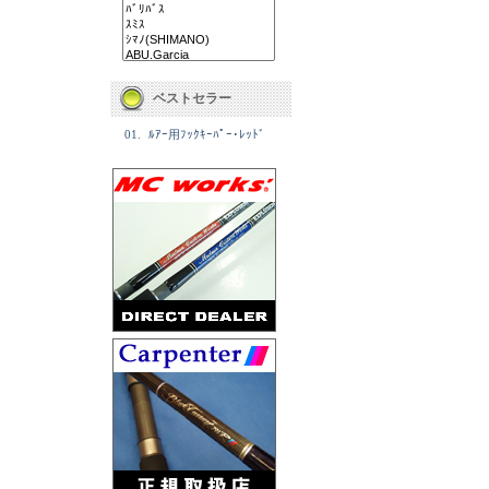
ベストセラー
01.
ﾙｱｰ用ﾌｯｸｷｰﾊﾟｰ･ﾚｯﾄﾞ