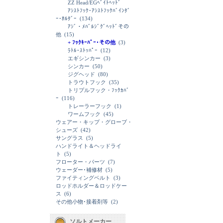
ZZ Head/EGﾍﾞｲﾄﾍｯﾄﾞ
ｱｼｽﾄﾌｯｸ･ｱｼｽﾄﾌｯｸﾊﾞｲﾝﾀﾞ
ｰ･ﾎﾙﾀﾞｰ
(134)
ｱｼﾞ・ﾒﾊﾞﾙｼﾞｸﾞﾍｯﾄﾞその
他
(15)
+ ﾌｯｸｷｰﾊﾟｰ･その他
(3)
ﾗﾄﾙ･ｽﾄｯﾊﾟｰ
(12)
エギシンカー
(3)
シンカー
(50)
ジグヘッド
(80)
トラウトフック
(35)
トリプルフック・ﾌｯｸｶﾊﾞ
ｰ
(116)
トレーラーフック
(1)
ワームフック
(45)
ウェアー・キップ・グローブ・
シューズ
(42)
サングラス
(5)
ハンドライト＆ヘッドライ
ト
(5)
フローター・パーツ
(7)
ウェーダー･補修材
(5)
ファイティングベルト
(3)
ロッドホルダー＆ロッドケー
ス
(6)
その他小物･接着剤等
(2)
ソルトメーカー