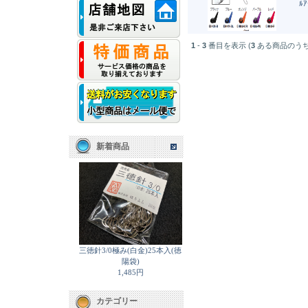
ﾙｱ
1
-
3
番目を表示 (
3
ある商品のうち
新着商品
三徳針3/0極み(白金)25本入(徳
陽袋)
1,485円
カテゴリー