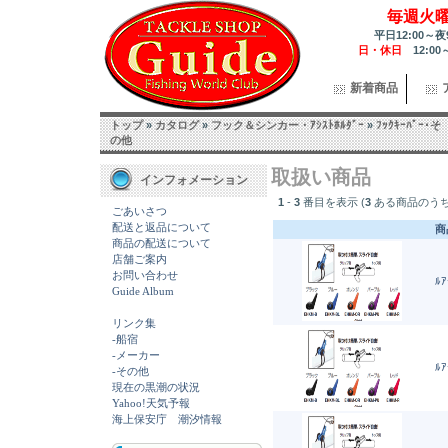
毎週火
平日12:00～夜
日・休日
12:00
新着商品
トップ
»
カタログ
»
フック＆シンカー・ｱｼｽﾄﾎﾙﾀﾞｰ
»
ﾌｯｸｷｰﾊﾟｰ･そ
の他
取扱い商品
インフォメーション
1
-
3
番目を表示 (
3
ある商品のうち
ごあいさつ
配送と返品について
商
商品の配送について
店舗ご案内
お問い合わせ
ﾙｱ
Guide Album
リンク集
-船宿
-メーカー
ﾙｱ
-その他
現在の黒潮の状況
Yahoo!天気予報
海上保安庁 潮汐情報