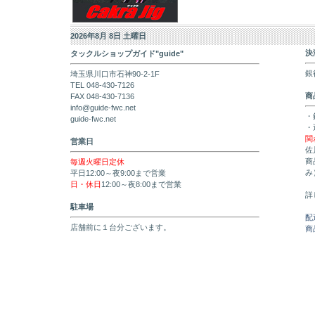
2026年8月 8日 土曜日
決
タックルショップガイド"guide"
銀
埼玉県川口市石神90-2-1F
TEL 048-430-7126
商
FAX 048-430-7136
info@guide-fwc.net
・
guide-fwc.net
・
関
営業日
佐
商
毎週火曜日定休
み
平日12:00～夜9:00まで営業
日・休日
12:00～夜8:00まで営業
詳
駐車場
配
店舗前に１台分ございます。
商