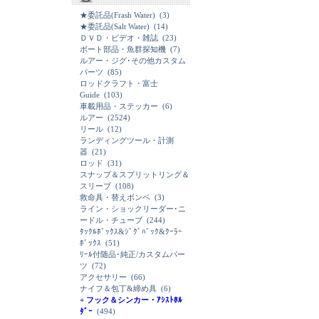
★委託品(Frash Water)
(3)
★委託品(Salt Water)
(14)
ＤＶＤ・ビデオ・雑誌
(23)
ボート部品・魚群探知機
(7)
ルアー・ジグ･その他カスタム
パーツ
(85)
ロッドクラフト・富士
Guide
(103)
車載用品・ステッカー
(6)
ルアー
(2524)
リール
(12)
ランディングツール・計測
器
(21)
ロッド
(31)
スナップ＆スプリットリング＆
スリーブ
(108)
救命具・替えボンベ
(3)
ライン・ショックリーダー･ニ
ードル・チューブ
(244)
ﾀｯｸﾙﾎﾞｯｸｽ&ｼﾞｸﾞﾊﾞｯｸ&ｸｰﾗｰ
ﾎﾞｯｸｽ
(51)
ﾘｰﾙ付随品･純正/カスタムパー
ツ
(72)
アクセサリー
(66)
ナイフ＆包丁&締め具
(6)
+ フック＆シンカー・ｱｼｽﾄﾎﾙ
ﾀﾞｰ
(494)